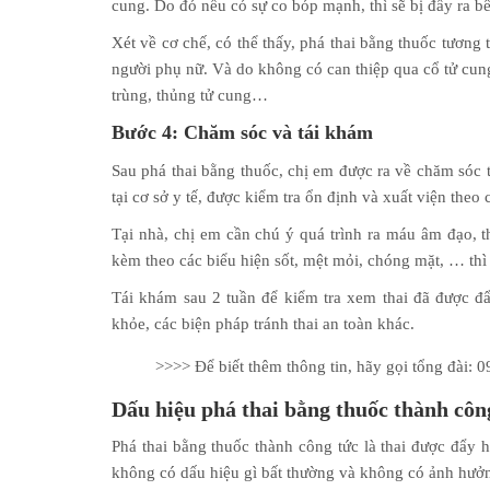
cung. Do đó nếu có sự co bóp mạnh, thì sẽ bị đẩy ra b
Xét về cơ chế, có thể thấy, phá thai bằng thuốc tương
người phụ nữ. Và do không có can thiệp qua cổ tử cun
trùng, thủng tử cung…
Bước 4: Chăm sóc và tái khám
Sau phá thai bằng thuốc, chị em được ra về chăm sóc 
tại cơ sở y tế, được kiểm tra ổn định và xuất viện theo 
Tại nhà, chị em cần chú ý quá trình ra máu âm đạo, 
kèm theo các biểu hiện sốt, mệt mỏi, chóng mặt, … thì c
Tái khám sau 2 tuần để kiểm tra xem thai đã được đ
khỏe, các biện pháp tránh thai an toàn khác.
>>>> Để biết thêm thông tin, hãy gọi tổng đài:
Dấu hiệu phá thai bằng thuốc thành côn
Phá thai bằng thuốc thành công tức là thai được đẩy h
không có dấu hiệu gì bất thường và không có ảnh hưởn