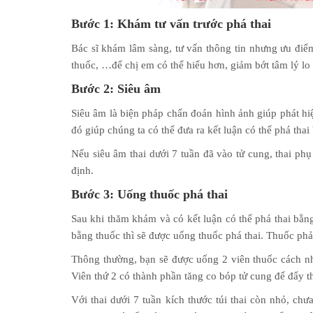
Bước 1: Khám tư vấn trước phá thai
Bác sĩ khám lâm sàng, tư vấn thông tin nhưng ưu điểm
thuốc, …để chị em có thể hiểu hơn, giảm bớt tâm lý lo
Bước 2: Siêu âm
Siêu âm là biện pháp chẩn đoán hình ảnh giúp phát hiệ
đó giúp chúng ta có thể đưa ra kết luận có thể phá tha
Nếu siêu âm thai dưới 7 tuần đã vào tử cung, thai phụ
định.
Bước 3: Uống thuốc phá thai
Sau khi thăm khám và có kết luận có thể phá thai bằn
bằng thuốc thì sẽ được uống thuốc phá thai. Thuốc phả
Thông thường, bạn sẽ được uống 2 viên thuốc cách nha
Viên thứ 2 có thành phần tăng co bóp tử cung để đẩy th
Với thai dưới 7 tuần kích thước túi thai còn nhỏ, chư