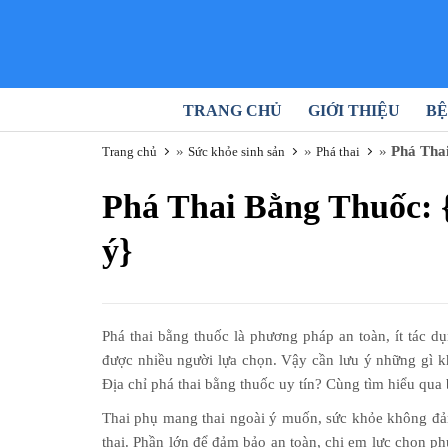
TRANG CHỦ
GIỚI THIỆU
BỆ
»
»
»
Phá Thai
Trang chủ
Sức khỏe sinh sản
Phá thai
Phá Thai Bằng Thuốc: {
ý}
Phá thai bằng thuốc là phương pháp an toàn, ít tác d
được nhiều người lựa chọn. Vậy cần lưu ý những gì kh
Địa chỉ phá thai bằng thuốc uy tín? Cùng tìm hiểu qua b
Thai phụ mang thai ngoài ý muốn, sức khỏe không đảm
thai. Phần lớn để đảm bảo an toàn, chị em lực chọn ph