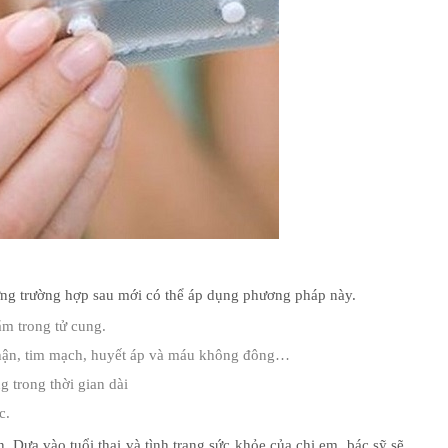
ững trường hợp sau mới có thể áp dụng phương pháp này.
ằm trong tử cung.
thận, tim mạch, huyết áp và máu không đông…
 trong thời gian dài
c.
 Dựa vào tuổi thai và tình trạng sức khỏe của chị em, bác sỹ sẽ