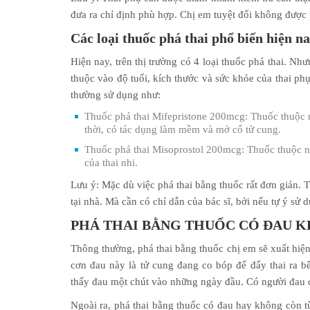
đưa ra chỉ định phù hợp. Chị em tuyệt đối không được
Các loại thuốc phá thai phổ biến hiện n
Hiện nay, trên thị trường có 4 loại thuốc phá thai. N
thuộc vào độ tuổi, kích thước và sức khỏe của thai phụ
thường sử dụng như:
Thuốc phá thai Mifepristone 200mcg: Thuốc thuộc 
thời, có tác dụng làm mềm và mở cổ tử cung.
Thuốc phá thai Misoprostol 200mcg: Thuốc thuộc nh
của thai nhi.
Lưu ý: Mặc dù việc phá thai bằng thuốc rất đơn giản. 
tại nhà. Mà cần có chỉ dẫn của bác sĩ, bởi nếu tự ý sử
PHÁ THAI BẰNG THUỐC CÓ ĐAU 
Thông thường, phá thai bằng thuốc chị em sẽ xuất hi
cơn đau này là tử cung đang co bóp để đẩy thai ra b
thấy đau một chút vào những ngày đầu. Có người đau đế
Ngoài ra, phá thai bằng thuốc có đau hay không còn t