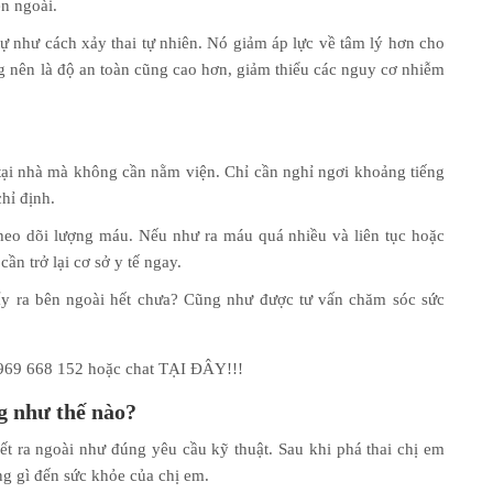
ên ngoài.
 tự như cách xảy thai tự nhiên. Nó giảm áp lực về tâm lý hơn cho
g nên là độ an toàn cũng cao hơn, giảm thiểu các nguy cơ nhiễm
tại nhà mà không cần nằm viện. Chỉ cần nghỉ ngơi khoảng tiếng
chỉ định.
theo dõi lượng máu. Nếu như ra máu quá nhiều và liên tục hoặc
ần trở lại cơ sở y tế ngay.
ẩy ra bên ngoài hết chưa? Cũng như được tư vấn chăm sóc sức
 0969 668 152 hoặc chat TẠI ĐÂY!!!
g như thế nào?
ết ra ngoài như đúng yêu cầu kỹ thuật. Sau khi phá thai chị em
g gì đến sức khỏe của chị em.