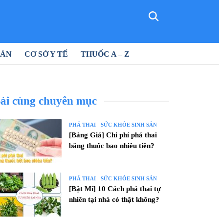
SẢN
CƠ SỞ Y TẾ
THUỐC A – Z
ài cùng chuyên mục
PHÁ THAI
SỨC KHỎE SINH SẢN
[Bảng Giá] Chi phí phá thai
bằng thuốc bao nhiêu tiền?
PHÁ THAI
SỨC KHỎE SINH SẢN
[Bật Mí] 10 Cách phá thai tự
nhiên tại nhà có thật không?