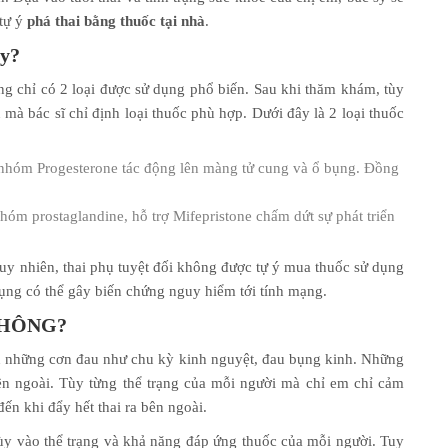
 tự ý
phá thai bằng thuốc tại nhà
.
ay?
hưng chỉ có 2 loại được sử dụng phổ biến. Sau khi thăm khám, tùy
 mà bác sĩ chỉ định loại thuốc phù hợp. Dưới đây là 2 loại thuốc
nhóm Progesterone tác động lên màng tử cung và ổ bụng. Đồng
óm prostaglandine, hỗ trợ Mifepristone chấm dứt sự phát triển
Tuy nhiên, thai phụ tuyệt đối không được tự ý mua thuốc sử dụng
 dụng có thể gây biến chứng nguy hiểm tới tính mạng.
KHÔNG?
ện những cơn đau như chu kỳ kinh nguyệt, đau bụng kinh. Những
ên ngoài. Tùy từng thể trạng của mỗi người mà chỉ em chỉ cảm
n khi đẩy hết thai ra bên ngoài.
ùy vào thể trạng và khả năng đáp ứng thuốc của mỗi người. Tuy