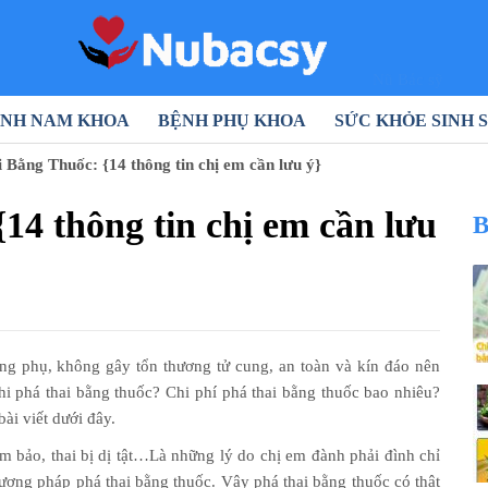
Nũ Bác sỹ
NH NAM KHOA
BỆNH PHỤ KHOA
SỨC KHỎE SINH 
 Bằng Thuốc: {14 thông tin chị em cần lưu ý}
14 thông tin chị em cần lưu
B
ụng phụ, không gây tổn thương tử cung, an toàn và kín đáo nên
i phá thai bằng thuốc? Chi phí phá thai bằng thuốc bao nhiêu?
ài viết dưới đây.
 bảo, thai bị dị tật…Là những lý do chị em đành phải đình chỉ
ương pháp phá thai bằng thuốc. Vậy phá thai bằng thuốc có thật