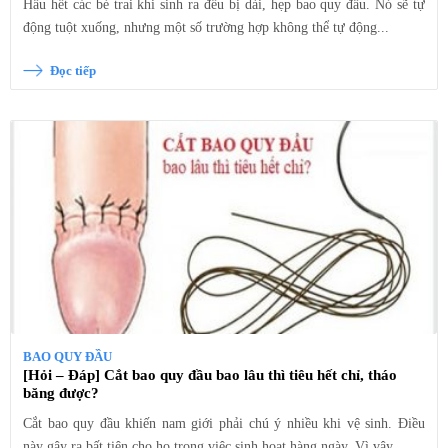
Hầu hết các bé trai khi sinh ra đều bị dài, hẹp bao quy đầu. Nó sẽ tự
động tuột xuống, nhưng một số trường hợp không thể tự động...
Đọc tiếp
BAO QUY ĐẦU
[Hỏi – Đáp] Cắt bao quy đầu bao lâu thì tiêu hết chỉ, tháo
băng được?
Cắt bao quy đầu khiến nam giới phải chú ý nhiều khi vệ sinh. Điều
này gây ra bất tiện cho họ trong việc sinh hoạt hàng ngày. Vì vậy...