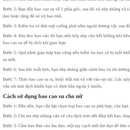
Bước 2: Bạn đẩy bao cao su về 1 phía góc, sau đó xé nhẹ nhàng và c
dao hoặc răng để xé vỏ bao nhé.
Bước 3: Kiểm tra và đưa mặt cuống phải nằm ngoài dương vật, sau đ
Bước 4: Khi đeo bao vào thì bạn nên bóp nhẹ cho hết không khí bên 
bao cao su dễ bị rách khi giao hợp.
Bước 5: Quá trình giao hợp bạn cũng nên kiểm tra bao có bị tuột kh
su mới.
Bước 6: Sau khi xuất tinh, bạn nhẹ nhàng giữa vành bao và rút dương 
Bước 7: Tháo bao cao su ra, buộc thắt nút và vứt vào sọt rác. Lúc n
vẫn sót tinh dịch khiến bạn có dính bầu ngoài ý muốn.
Cách sử dụng bao cao su cho nữ
Bước 1: Đầu tiên, bạn cần lựa chọn loại bao cao su phù hợp, còn hạ
Bước 2: Chị em nhẹ nhàng vân vê cho dịch trơn ướt đẫm hết bao, bó
Bước 3: Cầm bao đưa vào âm đạo, một tay vạch môi âm đạo để đưa và