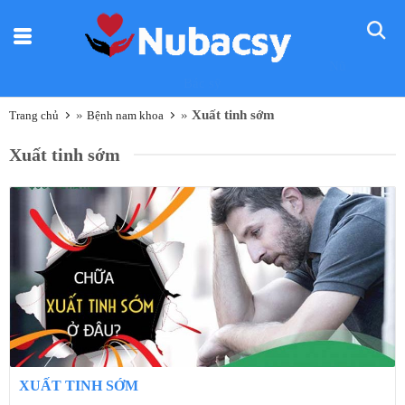
Nũ
Bác sỹ
»
»
Xuất tinh sớm
Trang chủ
Bệnh nam khoa
Xuất tinh sớm
XUẤT TINH SỚM