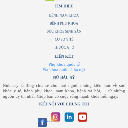
TÌM HIỂU
BỆNH NAM KHOA
BỆNH PHỤ KHOA
SỨC KHỎE SINH SẢN
CƠ SỞ Y TẾ
THUỐC A – Z
LIÊN KẾT
Phụ khoa quốc tế
Đa khoa quốc tế hà nội
NỮ BÁC SỸ
Nubacsy là Blog chia sẻ cho mọi người những kiến thức về sức
khỏe y tế, bệnh phụ khoa, nam khoa, bệnh xã hội, ... từ những
nguồn uy tín nhất. Giúp bạn có cuộc sống mạnh khỏe mỗi ngày.
KẾT NỐI VỚI CHÚNG TÔI
Homecare