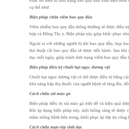
Phác đồ điều trị tình trạng bao quy đầu xuất hiện đốm
cụ thể như:
Biện pháp chữa viêm bao quy đầu
Viêm nhiễm bao quy đầu thông thường sẽ được điều trị 
hợp cả Đông Tây y. Biện pháp này giúp khắc phục nhượ
Ngoài ra với những người bị dài bao quy đầu, hẹp bao
thủ thuật cắt bao quy đầu sẽ được tiến hành. Sau khi
dục mỗi ngày, giúp tránh tình trạng viêm bao quy đầu tá
Biện pháp điều trị chuỗi hạt ngọc dương vật
Chuỗi hạt ngọc dương vật có thể được điều trị bằng cá
khả năng hấp thụ thuốc của người bệnh sẽ tăng lên, đồ
Cách chữa sùi mào gà
Biện pháp điều trị sùi mào gà triệt để và hiệu quả đư
Khi áp dụng biện pháp này, một luồng sáng sẽ được ch
mầm mống bệnh bên trong, khôi phục lại lớp da vùng 
Cách chữa mụn rộp sinh dục