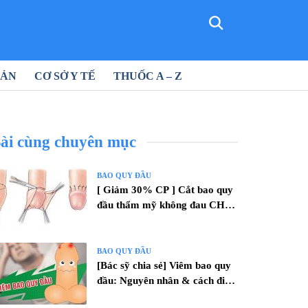
SẢN
CƠ SỞ Y TẾ
THUỐC A – Z
ài cùng chuyên mục
BAO QUY ĐẦU
[ Giảm 30% CP ] Cắt bao quy
đầu thẩm mỹ không đau CHỈ
15 PHÚT
BAO QUY ĐẦU
[Bác sỹ chia sẻ] Viêm bao quy
đầu: Nguyên nhân & cách điều
trị