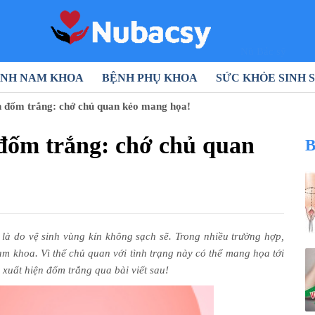
Nũ Bác sỹ
NH NAM KHOA
BỆNH PHỤ KHOA
SỨC KHỎE SINH 
n đốm trắng: chớ chủ quan kẻo mang họa!
 đốm trắng: chớ chủ quan
B
là do vệ sinh vùng kín không sạch sẽ. Trong nhiều trường hợp,
m khoa. Vì thế chủ quan với tình trạng này có thể mang họa tới
 xuất hiện đốm trắng qua bài viết sau!