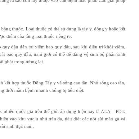
 trắng ra sao còn tùy thuộc vào căn bệnh mắc phải. Các giải pháp
bằng thuốc. Loại thuốc có thể sử dụng là tây y, đông y hoặc kết
c điểm của từng loại thuốc riêng rẽ.
 quy đầu dẫn tới viêm bao quy đầu, sau khi điều trị khỏi viêm,
 cắt bao quy đầu, nam giới có thể dễ dàng vệ sinh bộ phận sinh
i phát trong tương lai.
ch kết hợp thuốc Đông Tây y và sóng cao tần. Nhờ sóng cao tần,
ng thời mầm bệnh nhanh chóng bị tiêu diệt.
ợc nhiều quốc gia trên thế giới áp dụng hiện nay là ALA – PDT.
iếu vào khu vực u nhú trên da, tiêu diệt các nốt sùi mào gà và
kín sinh dục nam.