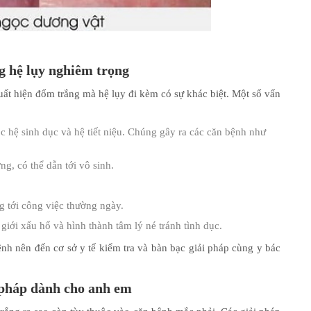
g hệ lụy nghiêm trọng
ất hiện đốm trắng mà hệ lụy đi kèm có sự khác biệt. Một số vấn
c hệ sinh dục và hệ tiết niệu. Chúng gây ra các căn bệnh như
g, có thể dẫn tới vô sinh.
 tới công việc thường ngày.
iới xấu hổ và hình thành tâm lý né tránh tình dục.
nh nên đến cơ sở y tế kiểm tra và bàn bạc giải pháp cùng y bác
 pháp dành cho anh em