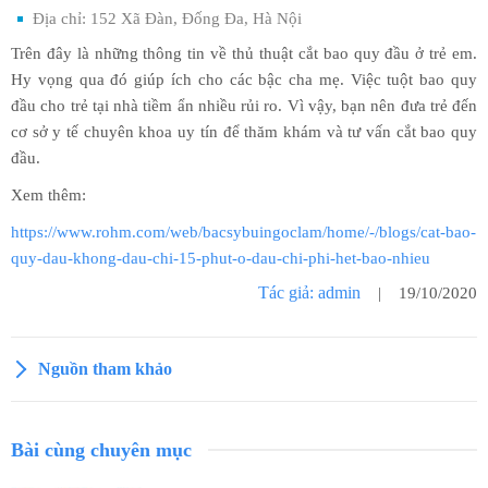
Địa chỉ: 152 Xã Đàn, Đống Đa, Hà Nội
Trên đây là những thông tin về thủ thuật cắt bao quy đầu ở trẻ em.
Hy vọng qua đó giúp ích cho các bậc cha mẹ. Việc tuột bao quy
đầu cho trẻ tại nhà tiềm ẩn nhiều rủi ro. Vì vậy, bạn nên đưa trẻ đến
cơ sở y tế chuyên khoa uy tín để thăm khám và tư vấn cắt bao quy
đầu.
Xem thêm:
https://www.rohm.com/web/bacsybuingoclam/home/-/blogs/cat-bao-
quy-dau-khong-dau-chi-15-phut-o-dau-chi-phi-het-bao-nhieu
Tác giả: admin
| 19/10/2020
Nguồn tham khảo
Bài cùng chuyên mục