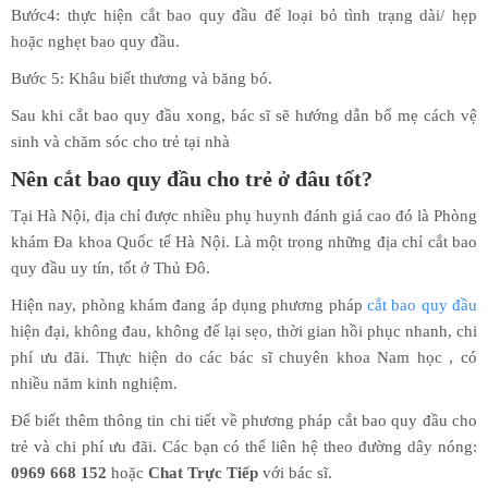
Bước4: thực hiện cắt bao quy đầu để loại bỏ tình trạng dài/ hẹp
hoặc nghẹt bao quy đầu.
Bước 5: Khâu biết thương và băng bó.
Sau khi cắt bao quy đầu xong, bác sĩ sẽ hướng dẫn bố mẹ cách vệ
sinh và chăm sóc cho trẻ tại nhà
Nên cắt bao quy đầu cho trẻ ở đâu tốt?
Tại Hà Nội, địa chỉ được nhiều phụ huynh đánh giá cao đó là Phòng
khám Đa khoa Quốc tế Hà Nội. Là một trong những địa chỉ cắt bao
quy đầu uy tín, tốt ở Thủ Đô.
Hiện nay, phòng khám đang áp dụng phương pháp
cắt bao quy đầu
hiện đại, không đau, không để lại sẹo, thời gian hồi phục nhanh, chi
phí ưu đãi. Thực hiện do các bác sĩ chuyên khoa Nam học , có
nhiều năm kinh nghiệm.
Để biết thêm thông tin chi tiết về phương pháp cắt bao quy đầu cho
trẻ và chi phí ưu đãi. Các bạn có thể liên hệ theo đường dây nóng:
0969 668 152
hoặc
Chat Trực Tiếp
với bác sĩ.