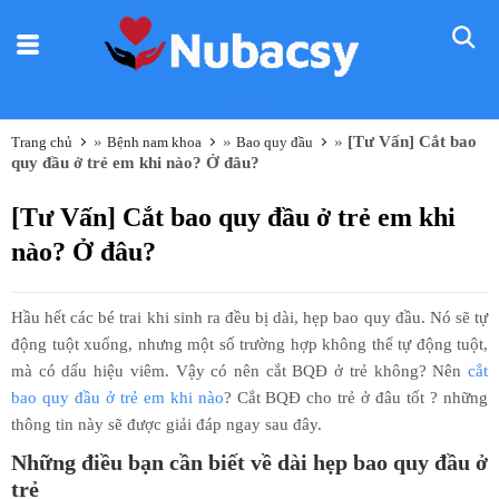
Nũ
Bác sỹ
»
»
»
[Tư Vấn] Cắt bao
Trang chủ
Bệnh nam khoa
Bao quy đầu
quy đầu ở trẻ em khi nào? Ở đâu?
[Tư Vấn] Cắt bao quy đầu ở trẻ em khi
nào? Ở đâu?
Hầu hết các bé trai khi sinh ra đều bị dài, hẹp bao quy đầu. Nó sẽ tự
động tuột xuống, nhưng một số trường hợp không thể tự động tuột,
mà có dấu hiệu viêm. Vậy có nên cắt BQĐ ở trẻ không? Nên
cắt
bao quy đầu ở trẻ em khi nào
? Cắt BQĐ cho trẻ ở đâu tốt ? những
thông tin này sẽ được giải đáp ngay sau đây.
Những điều bạn cần biết về dài hẹp bao quy đầu ở
trẻ