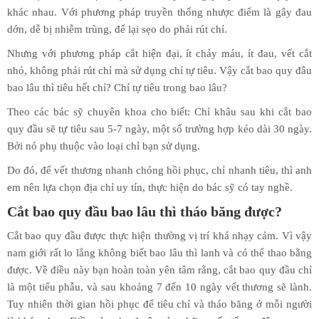
khác nhau. Với phương pháp truyền thống nhược điểm là gây đau
dớn, dễ bị nhiễm trùng, để lại sẹo do phải rút chỉ.
Nhưng với phương pháp cắt hiện đại, ít chảy máu, ít đau, vết cắt
nhỏ, không phải rút chỉ mà sử dụng chỉ tự tiêu. Vậy cắt bao quy đâu
bao lâu thì tiêu hết chỉ? Chỉ tự tiêu trong bao lâu?
Theo các bác sỹ chuyên khoa cho biết: Chỉ khâu sau khi cắt bao
quy đầu sẽ tự tiêu sau 5-7 ngày, một số trường hợp kéo dài 30 ngày.
Bởi nó phụ thuộc vào loại chỉ bạn sử dụng.
Do đó, để vết thương nhanh chóng hồi phục, chỉ nhanh tiêu, thì anh
em nên lựa chọn địa chỉ uy tín, thực hiện do bác sỹ có tay nghề.
Cắt bao quy đầu bao lâu thì tháo băng được?
Cắt bao quy đầu được thực hiện thường vị trí khá nhạy cảm. Vì vậy
nam giới rất lo lắng không biết bao lâu thì lanh và có thể thao bằng
được. Về điều này bạn hoàn toàn yên tâm rằng, cắt bao quy đầu chỉ
là một tiểu phẫu, và sau khoảng 7 đến 10 ngày vết thương sẽ lành.
Tuy nhiên thời gian hồi phục để tiêu chỉ và tháo băng ở mỗi người