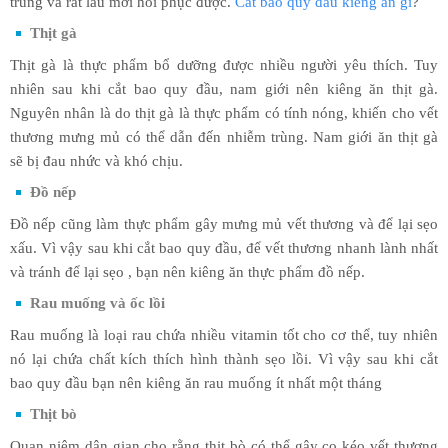
trùng và rất lâu mới hồi phục được.
Cắt bao quy đầu kiêng ăn gì
?
Thịt gà
Thịt gà là thực phẩm bổ dưỡng được nhiều người yêu thích. Tuy
nhiên sau khi cắt bao quy đầu, nam giới nên kiêng ăn thịt gà.
Nguyên nhân là do thịt gà là thực phẩm có tính nóng, khiến cho vết
thương mưng mủ có thể dẫn đến nhiễm trùng. Nam giới ăn thịt gà
sẽ bị đau nhức và khó chịu.
Đồ nếp
Đồ nếp cũng làm thực phẩm gây mưng mủ vết thương và để lại sẹo
xấu. Vì vậy sau khi cắt bao quy đầu, để vết thương nhanh lành nhất
và tránh để lại sẹo , bạn nên kiêng ăn thực phẩm đồ nếp.
Rau muống và ốc lồi
Rau muống là loại rau chứa nhiều vitamin tốt cho cơ thể, tuy nhiên
nó lại chứa chất kích thích hình thành sẹo lồi. Vì vậy sau khi cắt
bao quy đầu bạn nên kiêng ăn rau muống ít nhất một tháng
Thịt bò
Quan niệm dân gian cho rằng thịt bò có thể gây co kéo vết thương