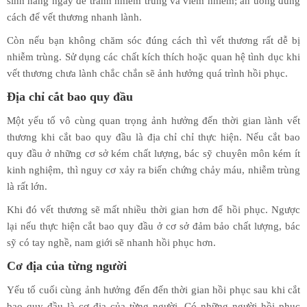
sinh hàng ngày để tránh nhiễm trùng và viêm nhiễm; ăn uống đúng
cách để vết thương nhanh lành.
Còn nếu bạn không chăm sóc đúng cách thì vết thương rất dễ bị
nhiễm trùng. Sử dụng các chất kích thích hoặc quan hệ tình dục khi
vết thương chưa lành chắc chắn sẽ ảnh hưởng quá trình hồi phục.
Địa chỉ cắt bao quy đầu
Một yếu tố vô cùng quan trọng ảnh hưởng đến thời gian lành vết
thương khi cắt bao quy đầu là địa chỉ chỉ thực hiện. Nếu cắt bao
quy đầu ở những cơ sở kém chất lượng, bác sỹ chuyên môn kém ít
kinh nghiệm, thì nguy cơ xảy ra biến chứng chảy máu, nhiễm trùng
là rất lớn.
Khi đó vết thương sẽ mất nhiều thời gian hơn để hồi phục. Ngược
lại nếu thực hiện cắt bao quy đầu ở cơ sở đảm bảo chất lượng, bác
sỹ có tay nghề, nam giới sẽ nhanh hồi phục hơn.
Cơ địa của từng người
Yếu tố cuối cùng ảnh hưởng đến đến thời gian hồi phục sau khi cắt
bao quy đầu là cơ địa của từng người. Có những người hồi phục