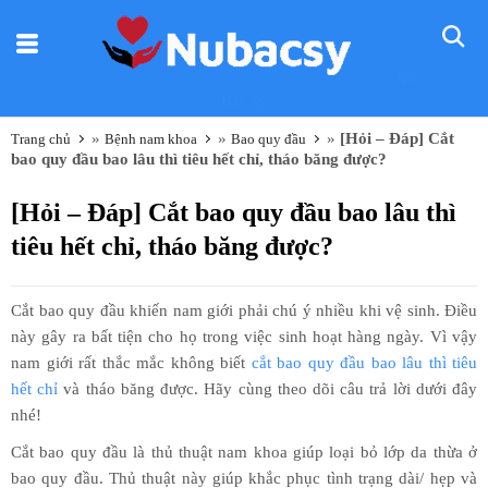
Nũ
Bác sỹ
»
»
»
[Hỏi – Đáp] Cắt
Trang chủ
Bệnh nam khoa
Bao quy đầu
bao quy đầu bao lâu thì tiêu hết chỉ, tháo băng được?
[Hỏi – Đáp] Cắt bao quy đầu bao lâu thì
tiêu hết chỉ, tháo băng được?
Cắt bao quy đầu khiến nam giới phải chú ý nhiều khi vệ sinh. Điều
này gây ra bất tiện cho họ trong việc sinh hoạt hàng ngày. Vì vậy
nam giới rất thắc mắc không biết
cắt bao quy đầu bao lâu thì tiêu
hết chỉ
và tháo băng được. Hãy cùng theo dõi câu trả lời dưới đây
nhé!
Cắt bao quy đầu là thủ thuật nam khoa giúp loại bỏ lớp da thừa ở
bao quy đầu. Thủ thuật này giúp khắc phục tình trạng dài/ hẹp và