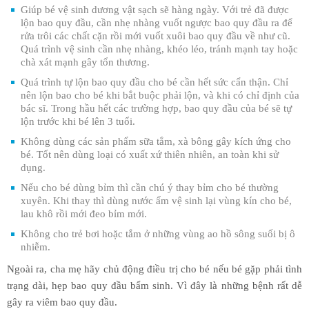
Giúp bé vệ sinh dương vật sạch sẽ hàng ngày. Với trẻ đã được
lộn bao quy đầu, cần nhẹ nhàng vuốt ngược bao quy đầu ra để
rửa trôi các chất cặn rồi mới vuốt xuôi bao quy đầu về như cũ.
Quá trình vệ sinh cần nhẹ nhàng, khéo léo, tránh mạnh tay hoặc
chà xát mạnh gây tổn thương.
Quá trình tự lộn bao quy đầu cho bé cần hết sức cẩn thận. Chỉ
nên lộn bao cho bé khi bắt buộc phải lộn, và khi có chỉ định của
bác sĩ. Trong hầu hết các trường hợp, bao quy đầu của bé sẽ tự
lộn trước khi bé lên 3 tuổi.
Không dùng các sản phẩm sữa tắm, xà bông gây kích ứng cho
bé. Tốt nên dùng loại có xuất xứ thiên nhiên, an toàn khi sử
dụng.
Nếu cho bé dùng bỉm thì cần chú ý thay bỉm cho bé thường
xuyên. Khi thay thì dùng nước ấm vệ sinh lại vùng kín cho bé,
lau khô rồi mới đeo bỉm mới.
Không cho trẻ bơi hoặc tắm ở những vùng ao hồ sông suối bị ô
nhiễm.
Ngoài ra, cha mẹ hãy chủ động điều trị cho bé nếu bé gặp phải tình
trạng dài, hẹp bao quy đầu bẩm sinh. Vì đây là những bệnh rất dễ
gây ra viêm bao quy đầu.