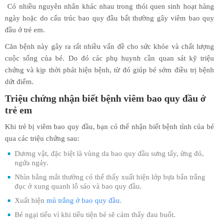
Có nhiều nguyên nhân khác nhau trong thói quen sinh hoạt hàng
ngày hoặc do cấu trúc bao quy đầu bất thường gây viêm bao quy
đầu ở trẻ em.
Căn bệnh này gây ra rất nhiều vấn đề cho sức khỏe và chất lượng
cuộc sống của bé. Do đó các phụ huynh cần quan sát kỹ triệu
chứng và kịp thời phát hiện bệnh, từ đó giúp bé sớm điều trị bệnh
dứt điểm.
Triệu chứng nhận biết bệnh viêm bao quy đầu ở
trẻ em
Khi trẻ bị viêm bao quy đầu, bạn có thể nhận biết bệnh tình của bé
qua các triệu chứng sau:
Dương vật, đặc biệt là vùng da bao quy đầu sưng tấy, ửng đỏ,
ngứa ngáy.
Nhìn bằng mắt thường có thể thấy xuất hiện lớp bựa bẩn trắng
đục ở xung quanh lỗ sáo và bao quy đầu.
Xuất hiện
mủ trắng ở bao quy đầu
.
Bé ngại tiểu vì khi tiểu tiện bé sẽ cảm thấy đau buốt.