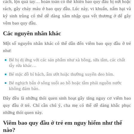
cách, lộn quá tay… hoàn toàn có thể khiến bao quy đầu bị nứt hoặc
rách, gây chảy máu ở bao quy đầu. Lúc này, vi khuẩn, nấm hại và
ký sinh trùng có thể dễ dàng xâm nhập qua vết thương ở để gây
vêm bao quy đầu.
Các nguyên nhân khác
Một số nguyên nhân khác có thể dẫn đến viêm bao quy đầu ở trẻ
như:
Bé bị dị ứng với các sản phẩm như xà bông, sữa tắm, các chất
tẩy rửa khác…
Bé mặc đồ bí bách, ẩm ướt hoặc thường xuyên đeo bỉm.
Bé nghịch bẩn ở sông suối ao hồ hoặc tắm phải nguồn nước
không đảm bảo.
Đây đều là những thói quen sinh hoạt gây tăng nguy cơ viêm bao
quy đầu ở trẻ. Chỉ cần chú ý, cha mẹ có thể dễ dàng khắc phục
những thói quen này.
Viêm bao quy đầu ở trẻ em nguy hiểm như thế
nào?