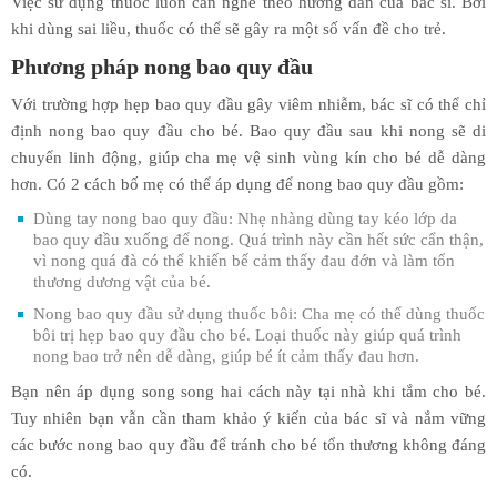
Việc sử dụng thuốc luôn cần nghe theo hướng dẫn của bác sĩ. Bởi
khi dùng sai liều, thuốc có thể sẽ gây ra một số vấn đề cho trẻ.
Phương pháp nong bao quy đầu
Với trường hợp hẹp bao quy đầu gây viêm nhiễm, bác sĩ có thể chỉ
định nong bao quy đầu cho bé. Bao quy đầu sau khi nong sẽ di
chuyển linh động, giúp cha mẹ vệ sinh vùng kín cho bé dễ dàng
hơn. Có 2 cách bố mẹ có thể áp dụng để nong bao quy đầu gồm:
Dùng tay nong bao quy đầu: Nhẹ nhàng dùng tay kéo lớp da
bao quy đầu xuống để nong. Quá trình này cần hết sức cẩn thận,
vì nong quá đà có thể khiến bế cảm thấy đau đớn và làm tổn
thương dương vật của bé.
Nong bao quy đầu sử dụng thuốc bôi: Cha mẹ có thể dùng thuốc
bôi trị hẹp bao quy đầu cho bé. Loại thuốc này giúp quá trình
nong bao trở nên dễ dàng, giúp bé ít cảm thấy đau hơn.
Bạn nên áp dụng song song hai cách này tại nhà khi tắm cho bé.
Tuy nhiên bạn vẫn cần tham khảo ý kiến của bác sĩ và nắm vững
các bước nong bao quy đầu để tránh cho bé tổn thương không đáng
có.