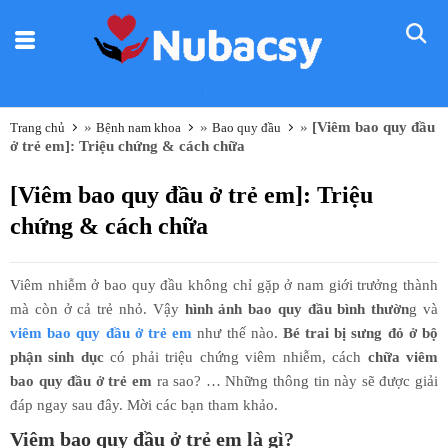
Nũ
Bác sỹ
»
»
»
[Viêm bao quy đầu
Trang chủ
Bệnh nam khoa
Bao quy đầu
ở trẻ em]: Triệu chứng & cách chữa
[Viêm bao quy đầu ở trẻ em]: Triệu
chứng & cách chữa
Viêm nhiễm ở bao quy đầu không chỉ gặp ở nam giới trưởng thành
mà còn ở cả trẻ nhỏ. Vậy
hình ảnh bao quy đầu bình thườn
g và
viêm bao quy đầu ở trẻ em
như thế nào.
Bé trai bị sưng đỏ ở bộ
phận sinh dục
có phải triệu chứng viêm nhiễm, cách
chữa viêm
bao quy đầu ở trẻ em
ra sao? … Những thông tin này sẽ được giải
đáp ngay sau đây. Mời các bạn tham khảo.
Viêm bao quy đầu ở trẻ em là gì?