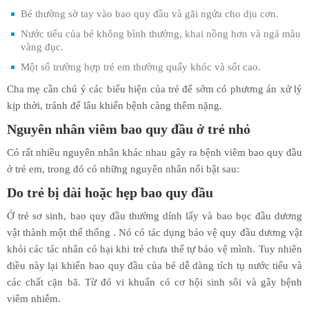
Bé thường sờ tay vào bao quy đầu và gãi ngứa cho dịu cơn.
Nước tiểu của bé không bình thường, khai nồng hơn và ngả màu
vàng đục.
Một số trường hợp trẻ em thường quấy khóc và sốt cao.
Cha mẹ cần chú ý các biểu hiện của trẻ để sớm có phương án xử lý
kịp thời, tránh để lâu khiến bệnh càng thêm nặng.
Nguyên nhân viêm bao quy đầu ở trẻ nhỏ
Có rất nhiều nguyên nhân khác nhau gây ra bệnh viêm bao quy đầu
ở trẻ em, trong đó có những nguyên nhân nổi bật sau:
Do trẻ bị dài hoặc hẹp bao quy đầu
Ở trẻ sơ sinh, bao quy đầu thường dính lấy và bao bọc đầu dương
vật thành một thể thống . Nó có tác dụng bảo vệ quy đầu dương vật
khỏi các tác nhân có hại khi trẻ chưa thể tự bảo vệ mình. Tuy nhiên
điều này lại khiến bao quy đầu của bé dễ dàng tích tụ nước tiểu và
các chất cặn bã. Từ đó vi khuẩn có cơ hội sinh sôi và gây bệnh
viêm nhiễm.