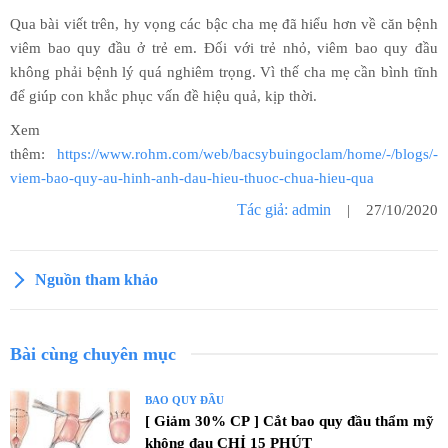
Qua bài viết trên, hy vọng các bậc cha mẹ đã hiểu hơn về căn bệnh
viêm bao quy đầu ở trẻ em. Đối với trẻ nhỏ, viêm bao quy đầu
không phải bệnh lý quá nghiêm trọng. Vì thế cha mẹ cần bình tĩnh
để giúp con khắc phục vấn đề hiệu quả, kịp thời.
Xem
thêm:
https://www.rohm.com/web/bacsybuingoclam/home/-/blogs/-
viem-bao-quy-au-hinh-anh-dau-hieu-thuoc-chua-hieu-qua
Tác giả: admin
| 27/10/2020
Nguồn tham khảo
Bài cùng chuyên mục
BAO QUY ĐẦU
[ Giảm 30% CP ] Cắt bao quy đầu thẩm mỹ
không đau CHỈ 15 PHÚT