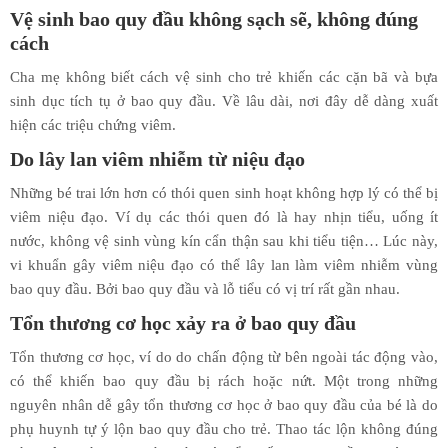
Vệ sinh bao quy đầu không sạch sẽ, không đúng
cách
Cha mẹ không biết cách vệ sinh cho trẻ khiến các cặn bã và bựa
sinh dục tích tụ ở bao quy đầu. Về lâu dài, nơi đây dễ dàng xuất
hiện các triệu chứng viêm.
Do lây lan viêm nhiễm từ niệu đạo
Những bé trai lớn hơn có thói quen sinh hoạt không hợp lý có thể bị
viêm niệu đạo. Ví dụ các thói quen đó là hay nhịn tiểu, uống ít
nước, không vệ sinh vùng kín cẩn thận sau khi tiểu tiện… Lúc này,
vi khuẩn gây viêm niệu đạo có thể lây lan làm viêm nhiễm vùng
bao quy đầu. Bởi bao quy đầu và lỗ tiểu có vị trí rất gần nhau.
Tổn thương cơ học xảy ra ở bao quy đầu
Tổn thương cơ học, ví do do chấn động từ bên ngoài tác động vào,
có thể khiến bao quy đầu bị rách hoặc nứt. Một trong những
nguyên nhân dễ gây tổn thương cơ học ở bao quy đầu của bé là do
phụ huynh tự ý lộn bao quy đầu cho trẻ. Thao tác lộn không đúng