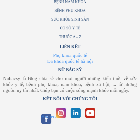
BỆNH NAM KHOA
BỆNH PHỤ KHOA
SỨC KHỎE SINH SẢN
CƠ SỞ Y TẾ
THUỐC A – Z
LIÊN KẾT
Phụ khoa quốc tế
Đa khoa quốc tế hà nội
NỮ BÁC SỸ
Nubacsy là Blog chia sẻ cho mọi người những kiến thức về sức
khỏe y tế, bệnh phụ khoa, nam khoa, bệnh xã hội, ... từ những
nguồn uy tín nhất. Giúp bạn có cuộc sống mạnh khỏe mỗi ngày.
KẾT NỐI VỚI CHÚNG TÔI
Homecare