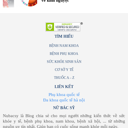
về kinh nguyệt
TÌM HIỂU
BỆNH NAM KHOA
BỆNH PHỤ KHOA
SỨC KHỎE SINH SẢN
CƠ SỞ Y TẾ
THUỐC A – Z
LIÊN KẾT
Phụ khoa quốc tế
Đa khoa quốc tế hà nội
NỮ BÁC SỸ
Nubacsy là Blog chia sẻ cho mọi người những kiến thức về sức
khỏe y tế, bệnh phụ khoa, nam khoa, bệnh xã hội, ... từ những
nguồn uy tín nhất. Giúp bạn có cuộc sống mạnh khỏe mỗi ngày.