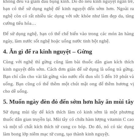
không đều và giảm đau bụng kinh. Do đó nếu kinh nguyệt ngắn trễ,
bạn có thể sử dụng nghệ để kinh nguyệt đến sớm hơn. Ngoài ra
nghệ còn có rất nhiều tác dụng với sức khỏe như làm đẹp da, tăng
cường tiêu hóa…
Để sử dụng nghệ, bạn có thể chế biến vào trong các món ăn hàng
ngày, làm nước sốt nghệ hoặc uống nước tinh bột nghệ.
4. Ăn gì để ra kinh nguyệt – Gừng
Cùng với nghệ thì gừng cũng làm bài thuốc dân gian kích thích
kinh nguyệt đến sớm. Cách đơn giản để sử dụng là uống trà gừng.
Bạn chỉ cần cho vài lát gừng vào nước rồi đun sôi 5 đến 10 phút và
uống. Bạn cũng có thể thêm một chút mật ong để thêm hương vị
cho dễ uống.
5. Muốn ngày đèn đỏ đến sớm hơn hãy ăn mùi tây
Sử dụng mùi tây để kích thích làm có kinh sớm là một phương
thuốc dân gian truyền lại. Mùi tây có chứa hàm lượng vitamin C cao
và một số chất kích thích tử cung co bóp. Do đó, nó có tác dụng
làm bong lớp niêm mạc tử cung, tạo thành kinh nguyệt.