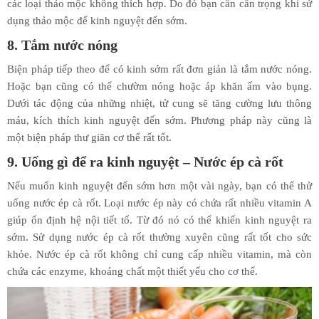
các loại thảo mộc không thích hợp. Do đó bạn cần cẩn trọng khi sử
dụng thảo mộc để kinh nguyệt đến sớm.
8. Tắm nước nóng
Biện pháp tiếp theo để có kinh sớm rất đơn giản là tắm nước nóng.
Hoặc bạn cũng có thể chườm nóng hoặc áp khăn ấm vào bụng.
Dưới tác động của những nhiệt, tử cung sẽ tăng cường lưu thông
máu, kích thích kinh nguyệt đến sớm. Phương pháp này cũng là
một biện pháp thư giãn cơ thể rất tốt.
9. Uống gì để ra kinh nguyệt – Nước ép cà rốt
Nếu muốn kinh nguyệt đến sớm hơn một vài ngày, bạn có thể thử
uống nước ép cà rốt. Loại nước ép này có chứa rất nhiều vitamin A
giúp ổn định hệ nội tiết tố. Từ đó nó có thể khiến kinh nguyệt ra
sớm. Sử dụng nước ép cà rốt thường xuyên cũng rất tốt cho sức
khỏe. Nước ép cà rốt không chỉ cung cấp nhiều vitamin, mà còn
chứa các enzyme, khoáng chất một thiết yếu cho cơ thể.