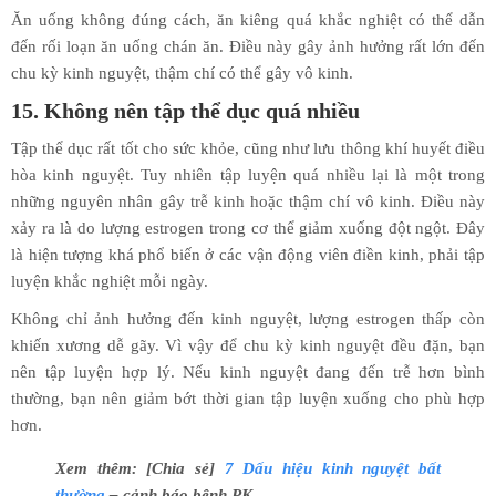
Ăn uống không đúng cách, ăn kiêng quá khắc nghiệt có thể dẫn
đến rối loạn ăn uống chán ăn. Điều này gây ảnh hưởng rất lớn đến
chu kỳ kinh nguyệt, thậm chí có thể gây vô kinh.
15. Không nên tập thể dục quá nhiều
Tập thể dục rất tốt cho sức khỏe, cũng như lưu thông khí huyết điều
hòa kinh nguyệt. Tuy nhiên tập luyện quá nhiều lại là một trong
những nguyên nhân gây trễ kinh hoặc thậm chí vô kinh. Điều này
xảy ra là do lượng estrogen trong cơ thể giảm xuống đột ngột. Đây
là hiện tượng khá phổ biến ở các vận động viên điền kinh, phải tập
luyện khắc nghiệt mỗi ngày.
Không chỉ ảnh hưởng đến kinh nguyệt, lượng estrogen thấp còn
khiến xương dễ gãy. Vì vậy để chu kỳ kinh nguyệt đều đặn, bạn
nên tập luyện hợp lý. Nếu kinh nguyệt đang đến trễ hơn bình
thường, bạn nên giảm bớt thời gian tập luyện xuống cho phù hợp
hơn.
Xem thêm: [Chia sẻ]
7 Dấu hiệu kinh nguyệt bất
thường
– cảnh báo bệnh PK