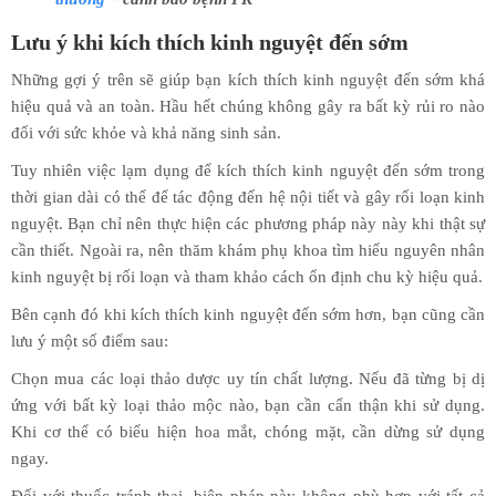
Lưu ý khi kích thích kinh nguyệt đến sớm
Những gợi ý trên sẽ giúp bạn kích thích kinh nguyệt đến sớm khá
hiệu quả và an toàn. Hầu hết chúng không gây ra bất kỳ rủi ro nào
đối với sức khỏe và khả năng sinh sản.
Tuy nhiên việc lạm dụng để kích thích kinh nguyệt đến sớm trong
thời gian dài có thể để tác động đến hệ nội tiết và gây rối loạn kinh
nguyệt. Bạn chỉ nên thực hiện các phương pháp này này khi thật sự
cần thiết. Ngoài ra, nên thăm khám phụ khoa tìm hiểu nguyên nhân
kinh nguyệt bị rối loạn và tham khảo cách ổn định chu kỳ hiệu quả.
Bên cạnh đó khi kích thích kinh nguyệt đến sớm hơn, bạn cũng cần
lưu ý một số điểm sau:
Chọn mua các loại thảo dược uy tín chất lượng. Nếu đã từng bị dị
ứng với bất kỳ loại thảo mộc nào, bạn cần cẩn thận khi sử dụng.
Khi cơ thể có biểu hiện hoa mắt, chóng mặt, cần dừng sử dụng
ngay.
Đối với thuốc tránh thai, biện pháp này không phù hợp với tất cả