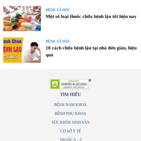
BỆNH XÃ HỘI
Một số loại thuốc chữa bệnh lậu tốt hiện nay
BỆNH XÃ HỘI
10 cách chữa bệnh lậu tại nhà đơn giản, hiệu
quả
TÌM HIỂU
BỆNH NAM KHOA
BỆNH PHỤ KHOA
SỨC KHỎE SINH SẢN
CƠ SỞ Y TẾ
THUỐC A – Z