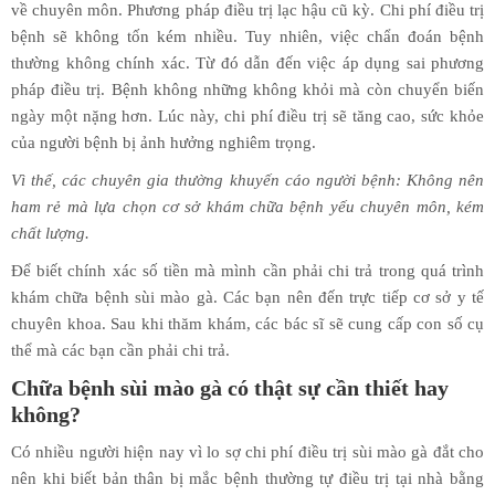
về chuyên môn. Phương pháp điều trị lạc hậu cũ kỳ. Chi phí điều trị
bệnh sẽ không tốn kém nhiều. Tuy nhiên, việc chẩn đoán bệnh
thường không chính xác. Từ đó dẫn đến việc áp dụng sai phương
pháp điều trị. Bệnh không những không khỏi mà còn chuyển biến
ngày một nặng hơn. Lúc này, chi phí điều trị sẽ tăng cao, sức khỏe
của người bệnh bị ảnh hưởng nghiêm trọng.
Vì thế, các chuyên gia thường khuyến cáo người bệnh: Không nên
ham rẻ mà lựa chọn cơ sở khám chữa bệnh yếu chuyên môn, kém
chất lượng.
Để biết chính xác số tiền mà mình cần phải chi trả trong quá trình
khám chữa bệnh sùi mào gà. Các bạn nên đến trực tiếp cơ sở y tế
chuyên khoa. Sau khi thăm khám, các bác sĩ sẽ cung cấp con số cụ
thể mà các bạn cần phải chi trả.
Chữa bệnh sùi mào gà có thật sự cần thiết hay
không?
Có nhiều người hiện nay vì lo sợ chi phí điều trị sùi mào gà đắt cho
nên khi biết bản thân bị mắc bệnh thường tự điều trị tại nhà bằng