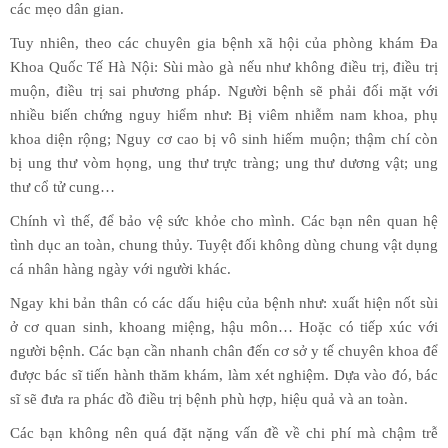
các mẹo dân gian.
Tuy nhiên, theo các chuyên gia bệnh xã hội của phòng khám Đa
Khoa Quốc Tế Hà Nội: Sùi mào gà nếu như không điều trị, điều trị
muộn, điều trị sai phương pháp. Người bệnh sẽ phải đối mặt với
nhiều biến chứng nguy hiểm như: Bị viêm nhiễm nam khoa, phụ
khoa diện rộng; Nguy cơ cao bị vô sinh hiếm muộn; thậm chí còn
bị ung thư vòm họng, ung thư trực tràng; ung thư dương vật; ung
thư cổ tử cung…
Chính vì thế, để bảo vệ sức khỏe cho mình. Các bạn nên quan hệ
tình dục an toàn, chung thủy. Tuyệt đối không dùng chung vật dụng
cá nhân hàng ngày với người khác.
Ngay khi bản thân có các dấu hiệu của bệnh như: xuất hiện nốt sùi
ở cơ quan sinh, khoang miệng, hậu môn… Hoặc có tiếp xúc với
người bệnh. Các bạn cần nhanh chân đến cơ sở y tế chuyên khoa để
được bác sĩ tiến hành thăm khám, làm xét nghiệm. Dựa vào đó, bác
sĩ sẽ đưa ra phác đồ điều trị bệnh phù hợp, hiệu quả và an toàn.
Các bạn không nên quá đặt nặng vấn đề về chi phí mà chậm trễ