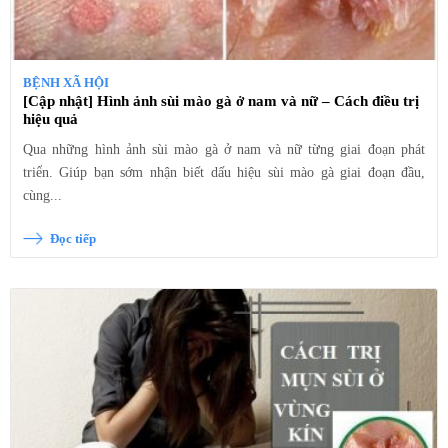
BỆNH XÃ HỘI
[Cập nhật] Hình ảnh sùi mào gà ở nam và nữ – Cách điều trị
hiệu quả
Qua những hình ảnh sùi mào gà ở nam và nữ từng giai đoạn phát
triển. Giúp bạn sớm nhận biết dấu hiệu sùi mào gà giai đoạn đầu,
cùng...
Đọc tiếp