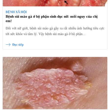
BỆNH XÃ HỘI
Bệnh sùi mào gà ở bộ phận sinh dục nữ: mối nguy của chị
em!
Đối với nữ giới, bệnh sùi mào gà gây ra rất nhiều ảnh hưởng tiêu cực
tới sức khỏe và tâm lý. Vậy bệnh sùi mào gà ở bộ phận...
Đọc tiếp