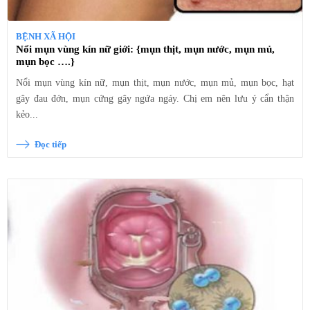
BỆNH XÃ HỘI
Nổi mụn vùng kín nữ giới: {mụn thịt, mụn nước, mụn mủ,
mụn bọc ….}
Nổi mụn vùng kín nữ, mụn thịt, mụn nước, mụn mủ, mụn bọc, hạt
gây đau đớn, mụn cứng gây ngứa ngáy. Chị em nên lưu ý cẩn thận
kẻo...
Đọc tiếp