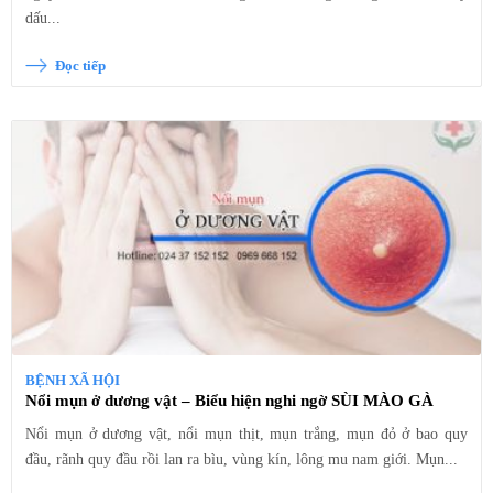
dấu...
Đọc tiếp
BỆNH XÃ HỘI
Nổi mụn ở dương vật – Biểu hiện nghi ngờ SÙI MÀO GÀ
Nổi mụn ở dương vật, nổi mụn thịt, mụn trắng, mụn đỏ ở bao quy
đầu, rãnh quy đầu rồi lan ra bìu, vùng kín, lông mu nam giới. Mụn...