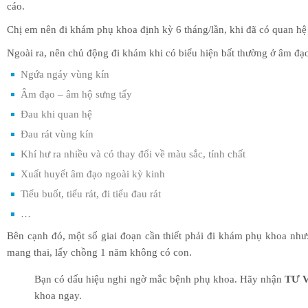
cáo.
Chị em nên đi khám phụ khoa định kỳ 6 tháng/lần, khi đã có quan hệ 
Ngoài ra, nên chủ động đi khám khi có biểu hiện bất thường ở âm đạ
Ngứa ngáy vùng kín
Âm đạo – âm hộ sưng tấy
Đau khi quan hệ
Đau rát vùng kín
Khí hư ra nhiều và có thay đổi về màu sắc, tính chất
Xuất huyết âm đạo ngoài kỳ kinh
Tiểu buốt, tiểu rát, đi tiểu đau rát
…
Bên cạnh đó, một số giai đoạn cần thiết phải đi khám phụ khoa như:
mang thai, lấy chồng 1 năm không có con.
Bạn có dấu hiệu nghi ngờ mắc bệnh phụ khoa. Hãy nhận
TƯ 
khoa ngay.