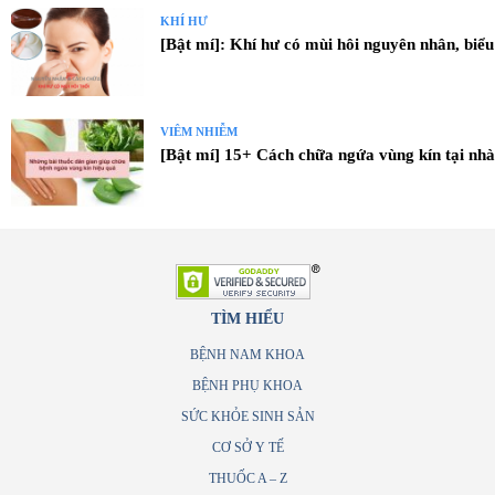
KHÍ HƯ
[Bật mí]: Khí hư có mùi hôi nguyên nhân, biểu
VIÊM NHIỄM
[Bật mí] 15+ Cách chữa ngứa vùng kín tại nhà
TÌM HIỂU
BỆNH NAM KHOA
BỆNH PHỤ KHOA
SỨC KHỎE SINH SẢN
CƠ SỞ Y TẾ
THUỐC A – Z