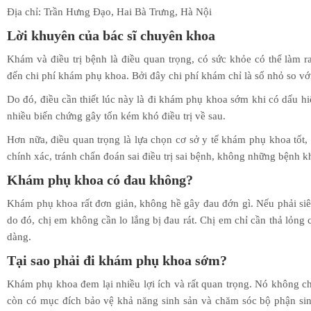
Địa chỉ: Trần Hưng Đạo, Hai Bà Trưng, Hà Nội
Lời khuyên của bác sĩ chuyên khoa
Khám và điều trị bệnh là điều quan trọng, có sức khỏe có thể làm r
đến chi phí khám phụ khoa. Bởi đây chi phí khám chỉ là số nhỏ so vớ
Do đó, điều cần thiết lúc này là đi khám phụ khoa sớm khi có dấu h
nhiều biến chứng gây tốn kém khó điều trị về sau.
Hơn nữa, điều quan trọng là lựa chọn cơ sở y tế khám phụ khoa tốt,
chính xác, tránh chẩn đoán sai điều trị sai bệnh, không những bệnh 
Khám phụ khoa có đau không?
Khám phụ khoa rất đơn giản, không hề gây đau đớn gì. Nếu phải siêu
do đó, chị em không cần lo lắng bị đau rát. Chị em chỉ cần thả lỏng 
dàng.
Tại sao phải đi khám phụ khoa sớm?
Khám phụ khoa đem lại nhiều lợi ích và rất quan trọng. Nó không c
còn có mục đích bảo vệ khả năng sinh sản và chăm sóc bộ phận sin