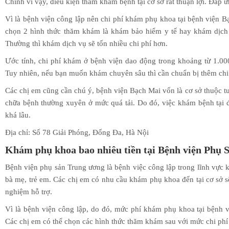
Chính vì vậy, điều kiện thăm khám bệnh tại cơ sở rất thuận lợi. Đáp
Vì là bệnh viện công lập nên chi phí khám phụ khoa tại bệnh viện 
chọn 2 hình thức thăm khám là khám bảo hiểm y tế hay khám dịch 
Thường thì khám dịch vụ sẽ tốn nhiều chi phí hơn.
Ước tính, chi phí khám ở bệnh viện dao động trong khoảng từ 1.
Tuy nhiên, nếu bạn muốn khám chuyên sâu thì cần chuẩn bị thêm chi
Các chị em cũng cần chú ý, bệnh viện Bạch Mai vốn là cơ sở thuộc t
chữa bệnh thường xuyên ở mức quá tải. Do đó, việc khám bệnh tại đị
khá lâu.
Địa chỉ: Số 78 Giải Phóng, Đống Đa, Hà Nội
Khám phụ khoa bao nhiêu tiền tại Bệnh viện Phụ 
Bệnh viện phụ sản Trung ương là bệnh việc công lập trong lĩnh vực 
bà mẹ, trẻ em. Các chị em có nhu cầu khám phụ khoa đến tại cơ sở sẽ 
nghiệm hỗ trợ.
Vì là bệnh viện công lập, do đó, mức phí khám phụ khoa tại bệnh 
Các chị em có thể chọn các hình thức thăm khám sau với mức chi phí