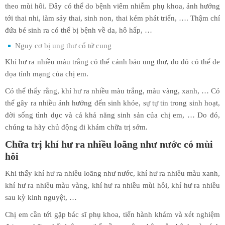
theo mùi hôi. Đây có thể do bệnh viêm nhiễm phụ khoa, ảnh hưởng
tới thai nhi, làm sảy thai, sinh non, thai kém phát triển, …. Thậm chí
đứa bé sinh ra có thể bị bệnh về da, hô hấp, …
Nguy cơ bị ung thư cổ tử cung
Khí hư ra nhiều màu trắng có thể cảnh báo ung thư, do đó có thể đe
dọa tính mạng của chị em.
Có thể thấy rằng, khí hư ra nhiều màu trắng, màu vàng, xanh, … Có
thể gây ra nhiều ảnh hưởng đến sinh khỏe, sự tự tin trong sinh hoạt,
đời sống tình dục và cả khả năng sinh sản của chị em, … Do đó,
chúng ta hãy chủ động đi khám chữa trị sớm.
Chữa trị khí hư ra nhiều loãng như nước có mùi
hôi
Khi thấy khí hư ra nhiều loãng như nước, khí hư ra nhiều màu xanh,
khí hư ra nhiều màu vàng, khí hư ra nhiều mùi hôi, khí hư ra nhiều
sau kỳ kinh nguyệt, …
Chị em cần tới gặp bác sĩ phụ khoa, tiến hành khám và xét nghiệm