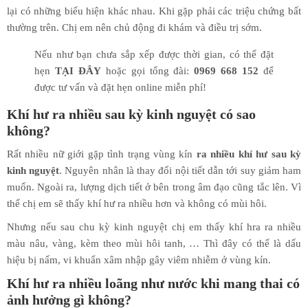
lại có những biểu hiện khác nhau. Khi gặp phải các triệu chứng bất
thường trên. Chị em nên chủ động đi khám và điều trị sớm.
Nếu như bạn chưa sắp xếp được thời gian, có thể đặt
hẹn
TẠI ĐÂY
hoặc gọi tổng đài:
0969 668 152
để
được tư vấn và đặt hẹn online miễn phí!
Khí hư ra nhiều sau kỳ kinh nguyệt có sao
không?
Rất nhiều nữ giới gặp tình trạng vùng kín
ra nhiều khí hư sau kỳ
kinh nguyệt
. Nguyên nhân là thay đổi nội tiết dẫn tới suy giảm ham
muốn. Ngoài ra, lượng dịch tiết ở bên trong âm đạo cũng tắc lên. Vì
thế chị em sẽ thấy khí hư ra nhiều hơn và không có mùi hôi.
Nhưng nếu sau chu kỳ kinh nguyệt chị em thấy khí hra ra nhiều
màu nâu, vàng, kèm theo mùi hôi tanh, … Thì đây có thể là dấu
hiệu bị nấm, vi khuẩn xâm nhập gây viêm nhiễm ở vùng kín.
Khí hư ra nhiều loãng như nước khi mang thai có
ảnh hưởng gì không?