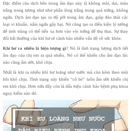
Đặc điểm của dịch bên trong âm đạo này là không mùi, dai, màu
trắng trong tương như như phần lòng trắng trong quả trứng, không
ngứa. Dịch âm đạo tạo ra độ pH trong âm đạo, giúp đào thải các
loại vi khuẩn, nấm ngứa gây hại. Nó cũng tạo ra điều kiện lý tưởng
để tinh trùng có thể tiến xa hơn vào vòi trứng để thụ thai. Sự thay
đổi bất thường của khí hư sẽ cảnh báo nhiều vấn đề về sức khỏe.
Khí hư ra nhiều là hiện tượng gì
? Nó là tình trạng lượng dịch tiết
âm đạo của chị em ra quá nhiều. Nó có thể khiến cho âm đạo lúc
nào cũng ẩm ướt, khó chịu.
Nhất là khi ra nhiều khí hư loãng như nước mà còn kèm theo mùi
hôi khó chịu. Tình trạng này khiến “cô bé” luôn ẩm ướt khiến chị
em khó chịu. Hơn nữa đây còn là dấu hiệu cảnh báo bệnh phụ khoa
nguy hiểm nào đó.