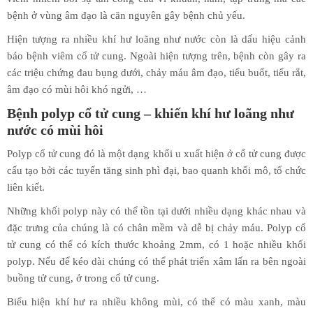
bệnh ở vùng âm đạo là căn nguyên gây bệnh chủ yếu.
Hiện tượng ra nhiều khí hư loãng như nước còn là dấu hiệu cảnh
báo bệnh viêm cổ tử cung. Ngoài hiện tượng trên, bệnh còn gây ra
các triệu chứng đau bụng dưới, chảy máu âm đạo, tiểu buốt, tiểu rắt,
âm đạo có mùi hôi khó ngửi, …
Bệnh polyp cổ tử cung – khiến khí hư loãng như
nước có mùi hôi
Polyp cổ tử cung đó là một dạng khối u xuất hiện ở cổ tử cung được
cấu tạo bởi các tuyến tăng sinh phì đại, bao quanh khối mô, tổ chức
liên kiết.
Những khối polyp này có thể tồn tại dưới nhiều dạng khác nhau và
đặc trưng của chúng là có chân mềm và dễ bị chảy máu. Polyp cổ
tử cung có thể có kích thước khoảng 2mm, có 1 hoặc nhiều khối
polyp. Nếu để kéo dài chúng có thể phát triển xâm lấn ra bên ngoài
buồng tử cung, ở trong cổ tử cung.
Biểu hiện khí hư ra nhiều không mùi, có thể có màu xanh, màu