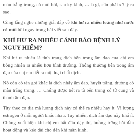
màu trắng trong, có mùi hôi, sau kỳ kinh, … là gì, cần phải xử lý ra
sao.
Cùng lắng nghe những giải đáp về
khí hư ra nhiều loãng như nước
có mùi
hôi ngay trong bài viết sau đây.
KHÍ HƯ RA NHIỀU CẢNH BÁO BỆNH LÝ
NGUY HIỂM?
Khí hư ra nhiều là tình trạng dịch bên trong âm đạo của chị em
bỗng nhiên ra nhiều hơn bình thường. Thông thường bên trong âm
đạo của chị em tiết ra một loại chất dịch.
Nó còn có tên gọi khác là dịch nhầy âm đạo, huyết trắng, thường có
màu trắng trong, … Chúng được tiết ra từ bên trong cổ tử cung và
thành âm đạo.
Tùy theo cơ địa mà lượng dịch này có thể ra nhiều hay ít. Vì lượng
estrogen ở mỗi người khác nhau. Tuy nhiên, dịch âm đạo này khá ít.
Chúng xuất hiện khi chị em bắt đầu dậy thì, buồng trứng bắt đầu
hoạt động và kéo dài cho đến khi mãn kinh.