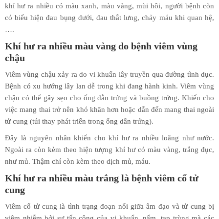
khí hư ra nhiều có màu xanh, màu vàng, mùi hôi, người bệnh còn
có biểu hiện đau bụng dưới, đau thắt lưng, chảy máu khi quan hệ,
….
Khí hư ra nhiều màu vàng do bệnh viêm vùng
chậu
Viêm vùng chậu xảy ra do vi khuẩn lây truyền qua đường tình dục.
Bệnh có xu hướng lây lan dễ trong khi đang hành kinh. Viêm vùng
chậu có thể gây sẹo cho ống dẫn trứng và buồng trứng. Khiến cho
việc mang thai trở nên khó khăn hơn hoặc dẫn đến mang thai ngoài
tử cung (túi thay phát triển trong ống dẫn trứng).
Đây là nguyên nhân khiến cho khí hư ra nhiều loãng như nước.
Ngoài ra còn kèm theo hiện tượng khí hư có màu vàng, trắng đục,
như mủ. Thậm chí còn kèm theo dịch mủ, máu.
Khí hư ra nhiều màu trắng là bệnh viêm cổ tử
cung
Viêm cổ tử cung là tình trạng đoạn nối giữa âm đạo và tử cung bị
viêm nhiễm bởi sự tấn công của vi khuẩn, nấm, tạp trùng mà các