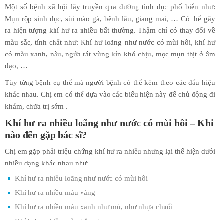
Một số bệnh xã hội lây truyền qua đường tình dục phổ biến như:
Mụn rộp sinh dục, sùi mào gà, bệnh lâu, giang mai, … Có thể gây
ra hiện tượng khí hư ra nhiều bất thường. Thậm chí có thay đổi về
màu sắc, tính chất như: Khí hư loãng như nước có mùi hôi, khí hư
có màu xanh, nâu, ngứa rát vùng kín khó chịu, mọc mụn thịt ở âm
đạo, …
Tùy từng bệnh cụ thể mà người bệnh có thể kèm theo các dấu hiệu
khác nhau. Chị em có thể dựa vào các biểu hiện này để chủ động đi
khám, chữa trị sớm .
Khí hư ra nhiều loãng như nước có mùi hôi – Khi
nào đến gặp bác sĩ?
Chị em gặp phải triệu chứng khí hư ra nhiều nhưng lại thể hiện dưới
nhiều dạng khác nhau như:
Khí hư ra nhiều loãng như nước có mùi hôi
Khí hư ra nhiều màu vàng
Khí hư ra nhiều màu xanh như mủ, như nhựa chuối