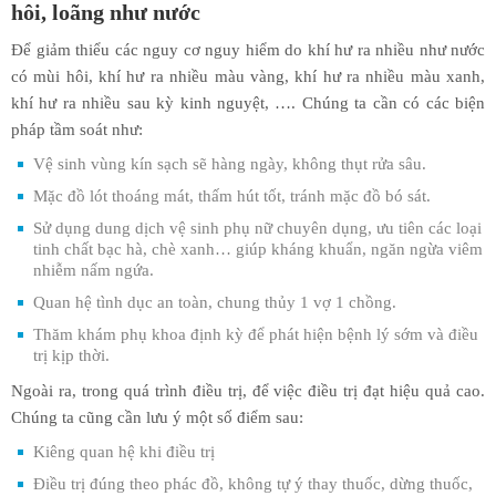
hôi, loãng như nước
Để giảm thiểu các nguy cơ nguy hiểm do khí hư ra nhiều như nước
có mùi hôi, khí hư ra nhiều màu vàng, khí hư ra nhiều màu xanh,
khí hư ra nhiều sau kỳ kinh nguyệt, …. Chúng ta cần có các biện
pháp tầm soát như:
Vệ sinh vùng kín sạch sẽ hàng ngày, không thụt rửa sâu.
Mặc đồ lót thoáng mát, thấm hút tốt, tránh mặc đồ bó sát.
Sử dụng dung dịch vệ sinh phụ nữ chuyên dụng, ưu tiên các loại
tinh chất bạc hà, chè xanh… giúp kháng khuẩn, ngăn ngừa viêm
nhiễm nấm ngứa.
Quan hệ tình dục an toàn, chung thủy 1 vợ 1 chồng.
Thăm khám phụ khoa định kỳ để phát hiện bệnh lý sớm và điều
trị kịp thời.
Ngoài ra, trong quá trình điều trị, để việc điều trị đạt hiệu quả cao.
Chúng ta cũng cần lưu ý một số điểm sau:
Kiêng quan hệ khi điều trị
Điều trị đúng theo phác đồ, không tự ý thay thuốc, dừng thuốc,