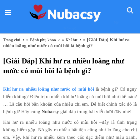
Nũ
Bác sỹ
»
»
»
[Giải Đáp] Khí hư ra
Trang chủ
Bệnh phụ khoa
Khí hư
nhiều loãng như nước có mùi hôi là bệnh gì?
[Giải Đáp] Khí hư ra nhiều loãng như
nước có mùi hôi là bệnh gì?
Khí hư ra nhiều loãng như nước có mùi hôi
là bệnh gì? Có nguy
hiểm không? Điều trị ra nhiều khí hư loãng có mùi hôi như thế nào?
… Là câu hỏi băn khoăn của nhiều chị em. Để biết chính xác đó là
bệnh gì? Hãy cùng
Nubacsy
giải đáp trong bài viết dưới đây nhé!
Khí hư ra nhiều loãng như nước có mùi hôi –đây là tình trạng
không hiếm gặp. Nó gây ra nhiều bất tiện cũng như lo lắng cho chị
em. Vậy, khí hư ra nhiều kèm theo các đặc điểm như màu xanh,