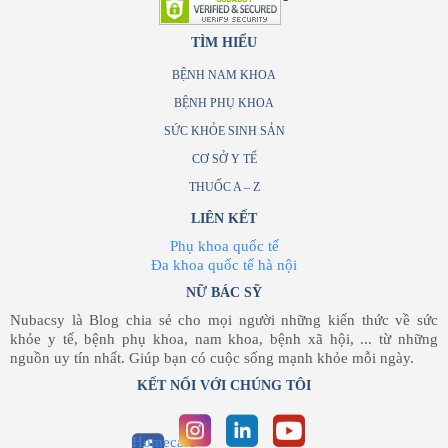
TÌM HIỂU
BỆNH NAM KHOA
BỆNH PHỤ KHOA
SỨC KHỎE SINH SẢN
CƠ SỞ Y TẾ
THUỐC A – Z
LIÊN KẾT
Phụ khoa quốc tế
Đa khoa quốc tế hà nội
NỮ BÁC SỸ
Nubacsy là Blog chia sẻ cho mọi người những kiến thức về sức
khỏe y tế, bệnh phụ khoa, nam khoa, bệnh xã hội, ... từ những
nguồn uy tín nhất. Giúp bạn có cuộc sống mạnh khỏe mỗi ngày.
KẾT NỐI VỚI CHÚNG TÔI
Homecare