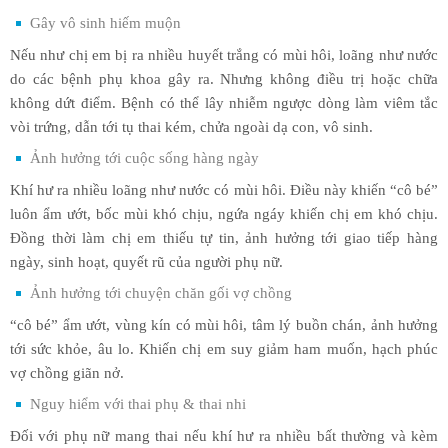
Gây vô sinh hiếm muộn
Nếu như chị em bị ra nhiều huyết trắng có mùi hôi, loãng như nước
do các bệnh phụ khoa gây ra. Nhưng không điều trị hoặc chữa
không dứt điểm. Bệnh có thể lây nhiễm ngược dòng làm viêm tắc
vòi trứng, dẫn tới tụ thai kém, chửa ngoài dạ con, vô sinh.
Ảnh hưởng tới cuộc sống hàng ngày
Khí hư ra nhiều loãng như nước có mùi hôi. Điều này khiến “cô bé”
luôn ẩm ướt, bốc mùi khó chịu, ngứa ngáy khiến chị em khó chịu.
Đồng thời làm chị em thiếu tự tin, ảnh hưởng tới giao tiếp hàng
ngày, sinh hoạt, quyết rũ của người phụ nữ.
Ảnh hưởng tới chuyện chăn gối vợ chồng
“cô bé” ẩm ướt, vùng kín có mùi hôi, tâm lý buồn chán, ảnh hưởng
tới sức khỏe, âu lo. Khiến chị em suy giảm ham muốn, hạch phúc
vợ chồng giãn nở.
Nguy hiểm với thai phụ & thai nhi
Đối với phụ nữ mang thai nếu khí hư ra nhiều bất thường và kèm