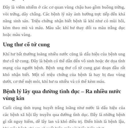
Đây là viêm nhiễm ở các cơ quan vùng chậu bao gồm buồng trứng,
vòi trứng, dây chằng. Các bệnh lý này ảnh hưởng trực tiếp đến khả
năng sinh sản. Triệu chứng nhận biết bệnh là khí như có mùi hôi,
kèm theo mủ và máu. Màu sắc khí hư thay đổi ra màu trắng đục
hoặc màu vàng.
Ung thư cổ tử cung
Khí hư bất thường loãng nhiều nước cũng là dấu hiệu của bệnh ung
thư cổ tử cung. Đây là bệnh có thể dẫn đến vô sinh hoặc đe dọa tính
mạng của người bệnh. Bệnh ung thư cổ tử cung giai đoạn đầu rất
khó nhận biết. Một số triệu chứng của bệnh là hay bị đau vùng
dưới, cơ thể mệt mỏi, khí hư ra nhiều và có thể kèm máu.
Bệnh lý lây qua đường tình dục – Ra nhiều nước
vùng kín
Cuối cùng tình trạng huyết trắng loãng như nước là dấu hiệu của
các bệnh xã hội lây truyền qua đường tình dục. Đây là những bệnh
gì rất nguy hiểm, dễ lây lan và khó điều trị. Điển hình là bệnh lậu,