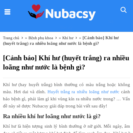
Nũ
Bác sỹ
»
»
»
[Cảnh báo] Khí hư
Trang chủ
Bệnh phụ khoa
Khí hư
(huyết trắng) ra nhiều loãng như nước là bệnh gì?
[Cảnh báo] Khí hư (huyết trắng) ra nhiều
loãng như nước là bệnh gì?
Khí hư (hay huyết trắng) bình thường có màu trắng hoặc không
màu. Hơi dai và dính.
Huyết trắng ra nhiều loãng như nước
cảnh
báo bệnh gì, phải làm gì khi vùng kín ra nhiều nước trong? … Vấn
đề này sẽ được Nubacsy giải đáp trong bài viết sau đây!
Ra nhiều khí hư loãng như nước là gì?
Khí hư là hiện tượng sinh lý bình thường ở nữ giới. Mỗi ngày, âm