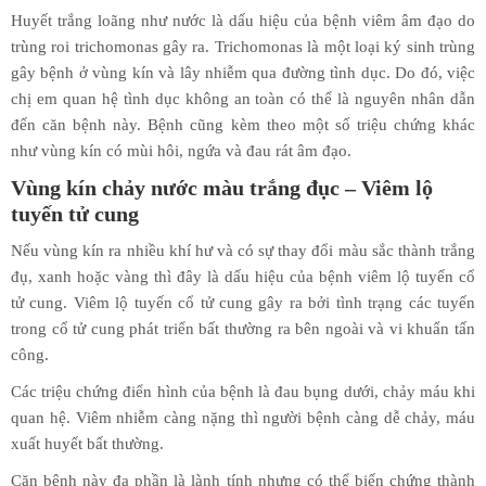
Huyết trắng loãng như nước là dấu hiệu của bệnh viêm âm đạo do
trùng roi trichomonas gây ra. Trichomonas là một loại ký sinh trùng
gây bệnh ở vùng kín và lây nhiễm qua đường tình dục. Do đó, việc
chị em quan hệ tình dục không an toàn có thể là nguyên nhân dẫn
đến căn bệnh này. Bệnh cũng kèm theo một số triệu chứng khác
như vùng kín có mùi hôi, ngứa và đau rát âm đạo.
Vùng kín chảy nước màu trắng đục – Viêm lộ
tuyến tử cung
Nếu vùng kín ra nhiều khí hư và có sự thay đổi màu sắc thành trắng
đụ, xanh hoặc vàng thì đây là dấu hiệu của bệnh viêm lộ tuyến cổ
tử cung. Viêm lộ tuyến cổ tử cung gây ra bởi tình trạng các tuyến
trong cổ tử cung phát triển bất thường ra bên ngoài và vi khuẩn tấn
công.
Các triệu chứng điển hình của bệnh là đau bụng dưới, chảy máu khi
quan hệ. Viêm nhiễm càng nặng thì người bệnh càng dễ chảy, máu
xuất huyết bất thường.
Căn bệnh này đa phần là lành tính nhưng có thể biến chứng thành