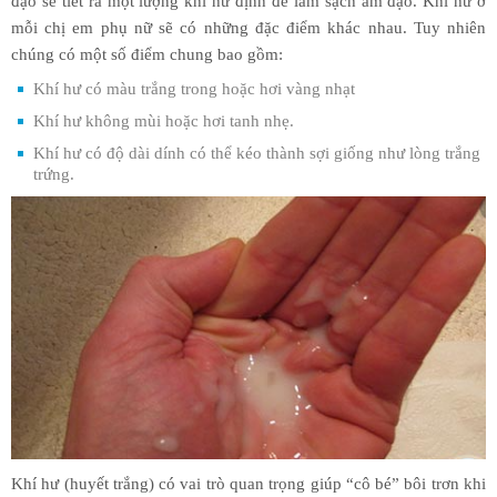
đạo sẽ tiết ra một lượng khí hư định để làm sạch âm đạo. Khí hư ở
mỗi chị em phụ nữ sẽ có những đặc điểm khác nhau. Tuy nhiên
chúng có một số điểm chung bao gồm:
Khí hư có màu trắng trong hoặc hơi vàng nhạt
Khí hư không mùi hoặc hơi tanh nhẹ.
Khí hư có độ dài dính có thể kéo thành sợi giống như lòng trắng
trứng.
Khí hư (huyết trắng) có vai trò quan trọng giúp “cô bé” bôi trơn khi