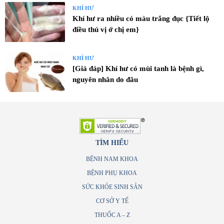
KHÍ HƯ
Khí hư ra nhiều có màu trắng đục {Tiết lộ
điều thú vị ở chị em}
KHÍ HƯ
[Giả đáp] Khí hư có mùi tanh là bệnh gì,
nguyên nhân do đâu
TÌM HIỂU
BỆNH NAM KHOA
BỆNH PHỤ KHOA
SỨC KHỎE SINH SẢN
CƠ SỞ Y TẾ
THUỐC A – Z