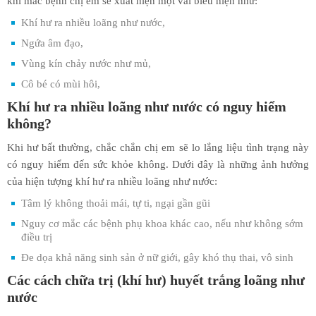
khi mắc bệnh chị em sẽ xuất hiện một vài biểu hiện như:
Khí hư ra nhiều loãng như nước,
Ngứa âm đạo,
Vùng kín chảy nước như mủ,
Cô bé có mùi hôi,
Khí hư ra nhiều loãng như nước có nguy hiểm
không?
Khi hư bất thường, chắc chắn chị em sẽ lo lắng liệu tình trạng này
có nguy hiểm đến sức khỏe không. Dưới đây là những ảnh hưởng
của hiện tượng khí hư ra nhiều loãng như nước:
Tâm lý không thoải mái, tự ti, ngại gần gũi
Nguy cơ mắc các bệnh phụ khoa khác cao, nếu như không sớm
điều trị
Đe dọa khả năng sinh sản ở nữ giới, gây khó thụ thai, vô sinh
Các cách chữa trị (khí hư) huyết trắng loãng như
nước