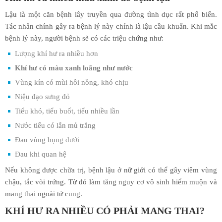
Lậu là một căn bệnh lây truyền qua đường tình dục rất phổ biến.
Tác nhân chính gây ra bệnh lý này chính là lậu cầu khuẩn. Khi mắc
bệnh lý này, người bệnh sẽ có các triệu chứng như:
Lượng khí hư ra nhiều hơn
Khí hư có màu xanh loãng như nước
Vùng kín có mùi hôi nồng, khó chịu
Niệu đạo sưng đỏ
Tiểu khó, tiểu buốt, tiểu nhiều lần
Nước tiểu có lẫn mủ trắng
Đau vùng bụng dưới
Đau khi quan hệ
Nếu không được chữa trị, bệnh lậu ở nữ giới có thể gây viêm vùng
chậu, tắc vòi trứng. Từ đó làm tăng nguy cơ vô sinh hiếm muộn và
mang thai ngoài tử cung.
KHÍ HƯ RA NHIỀU CÓ PHẢI MANG THAI?