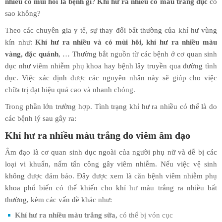
nhiều có mùi hôi là bệnh gì
?
Khí hư ra nhiều có màu trắng đục
có
sao không?
Theo các chuyên gia y tế, sự thay đổi bất thường của khí hư vùng
kín như:
Khí hư ra nhiều và có mùi hôi
, khí hư ra nhiều màu
vàng
, đặc quánh
, … Thường bắt nguồn từ các bệnh ở cơ quan sinh
dục như viêm nhiễm phụ khoa hay bệnh lây truyền qua đường tình
dục. Việc xác định được các nguyên nhân này sẽ giúp cho việc
chữa trị đạt hiệu quả cao và nhanh chóng.
Trong phần lớn trường hợp. Tình trạng khí hư ra nhiều có thể là do
các bệnh lý sau gây ra:
Khí hư ra nhiều màu trắng do viêm âm đạo
Âm đạo là cơ quan sinh dục ngoài của người phụ nữ và dễ bị các
loại vi khuẩn, nấm tấn công gây viêm nhiễm. Nếu việc vệ sinh
không được đảm bảo. Đây được xem là căn bệnh viêm nhiễm phụ
khoa phổ biến có thể khiến cho khí hư màu trắng ra nhiều bất
thường, kèm các vấn đề khác như:
Khí hư ra nhiều màu trắng sữa,
có thể bị vón cục