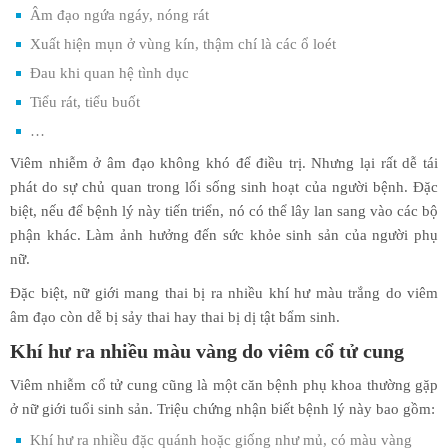
Âm đạo ngứa ngáy, nóng rát
Xuất hiện mụn ở vùng kín, thậm chí là các ổ loét
Đau khi quan hệ tình dục
Tiểu rát, tiểu buốt
…
Viêm nhiễm ở âm đạo không khó để điều trị. Nhưng lại rất dễ tái
phát do sự chủ quan trong lối sống sinh hoạt của người bệnh. Đặc
biệt, nếu để bệnh lý này tiến triển, nó có thể lây lan sang vào các bộ
phận khác. Làm ảnh hưởng đến sức khỏe sinh sản của người phụ
nữ.
Đặc biệt, nữ giới mang thai bị ra nhiều khí hư màu trắng do viêm
âm đạo còn dễ bị sảy thai hay thai bị dị tật bẩm sinh.
Khí hư ra nhiều màu vàng do viêm cổ tử cung
Viêm nhiễm cổ tử cung cũng là một căn bệnh phụ khoa thường gặp
ở nữ giới tuổi sinh sản. Triệu chứng nhận biết bệnh lý này bao gồm:
Khí hư ra nhiều đặc quánh hoặc giống như mủ, có màu vàng