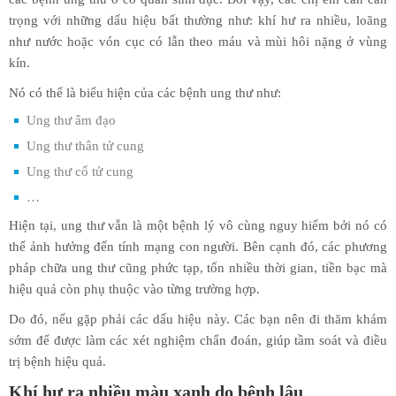
trọng với những dấu hiệu bất thường như: khí hư ra nhiều, loãng
như nước hoặc vón cục có lẫn theo máu và mùi hôi nặng ở vùng
kín.
Nó có thể là biểu hiện của các bệnh ung thư như:
Ung thư âm đạo
Ung thư thân tử cung
Ung thư cổ tử cung
…
Hiện tại, ung thư vẫn là một bệnh lý vô cùng nguy hiểm bởi nó có
thể ảnh hưởng đến tính mạng con người. Bên cạnh đó, các phương
pháp chữa ung thư cũng phức tạp, tốn nhiều thời gian, tiền bạc mà
hiệu quả còn phụ thuộc vào từng trường hợp.
Do đó, nếu gặp phải các dấu hiệu này. Các bạn nên đi thăm khám
sớm để được làm các xét nghiệm chẩn đoán, giúp tầm soát và điều
trị bệnh hiệu quả.
Khí hư ra nhiều màu xanh do bệnh lậu