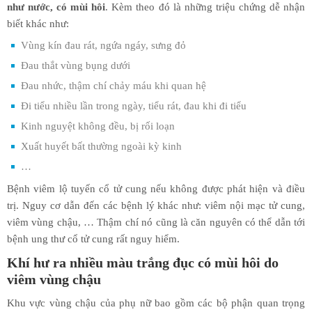
như nước, có mùi hôi
. Kèm theo đó là những triệu chứng dễ nhận
biết khác như:
Vùng kín đau rát, ngứa ngáy, sưng đỏ
Đau thắt vùng bụng dưới
Đau nhức, thậm chí chảy máu khi quan hệ
Đi tiểu nhiều lần trong ngày, tiểu rát, đau khi đi tiểu
Kinh nguyệt không đều, bị rối loạn
Xuất huyết bất thường ngoài kỳ kinh
…
Bệnh viêm lộ tuyến cổ tử cung nếu không được phát hiện và điều
trị. Nguy cơ dẫn đến các bệnh lý khác như: viêm nội mạc tử cung,
viêm vùng chậu, … Thậm chí nó cũng là căn nguyên có thể dẫn tới
bệnh ung thư cổ tử cung rất nguy hiểm.
Khí hư ra nhiều màu trắng đục có mùi hôi
do
viêm vùng chậu
Khu vực vùng chậu của phụ nữ bao gồm các bộ phận quan trọng