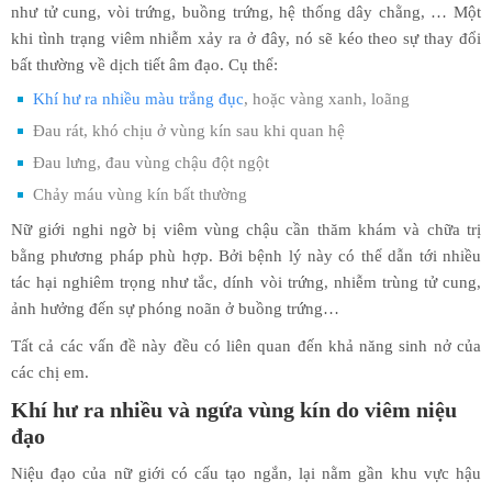
như tử cung, vòi trứng, buồng trứng, hệ thống dây chằng, … Một
khi tình trạng viêm nhiễm xảy ra ở đây, nó sẽ kéo theo sự thay đổi
bất thường về dịch tiết âm đạo. Cụ thể:
Khí hư ra nhiều màu trắng đục
, hoặc vàng xanh, loãng
Đau rát, khó chịu ở vùng kín sau khi quan hệ
Đau lưng, đau vùng chậu đột ngột
Chảy máu vùng kín bất thường
Nữ giới nghi ngờ bị viêm vùng chậu cần thăm khám và chữa trị
bằng phương pháp phù hợp. Bởi bệnh lý này có thể dẫn tới nhiều
tác hại nghiêm trọng như tắc, dính vòi trứng, nhiễm trùng tử cung,
ảnh hưởng đến sự phóng noãn ở buồng trứng…
Tất cả các vấn đề này đều có liên quan đến khả năng sinh nở của
các chị em.
Khí hư ra nhiều và ngứa vùng kín do viêm niệu
đạo
Niệu đạo của nữ giới có cấu tạo ngắn, lại nằm gần khu vực hậu