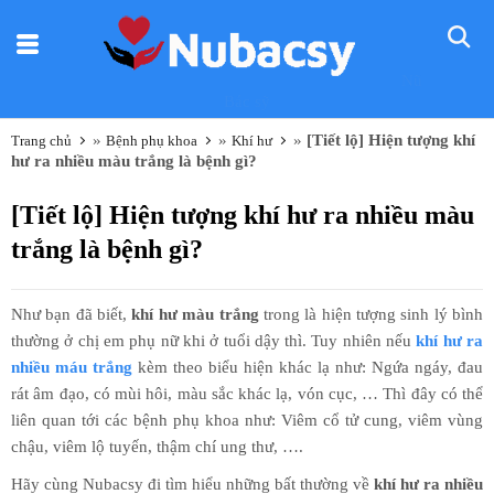
Nũ
Bác sỹ
»
»
»
[Tiết lộ] Hiện tượng khí
Trang chủ
Bệnh phụ khoa
Khí hư
hư ra nhiều màu trắng là bệnh gì?
[Tiết lộ] Hiện tượng khí hư ra nhiều màu
trắng là bệnh gì?
Như bạn đã biết,
khí hư màu trắng
trong là hiện tượng sinh lý bình
thường ở chị em phụ nữ khi ở tuổi dậy thì. Tuy nhiên nếu
khí hư ra
nhiều máu trắng
kèm theo biểu hiện khác lạ như: Ngứa ngáy, đau
rát âm đạo, có mùi hôi, màu sắc khác lạ, vón cục, … Thì đây có thể
liên quan tới các bệnh phụ khoa như: Viêm cổ tử cung, viêm vùng
chậu, viêm lộ tuyến, thậm chí ung thư, ….
Hãy cùng Nubacsy đi tìm hiểu những bất thường về
khí hư ra nhiều