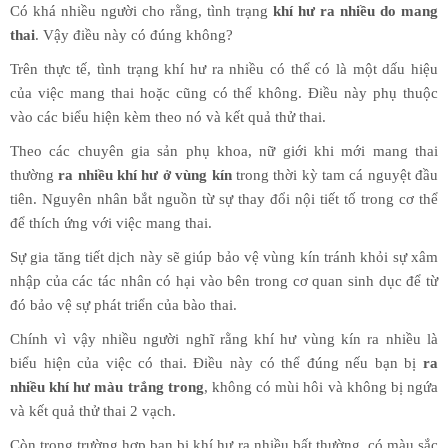
Có khá nhiều người cho rằng, tình trạng
khí hư ra nhiều do mang
thai
. Vậy điều này có đúng không?
Trên thực tế, tình trạng khí hư ra nhiều có thể có là một dấu hiệu
của việc mang thai hoặc cũng có thể không. Điều này phụ thuộc
vào các biểu hiện kèm theo nó và kết quả thử thai.
Theo các chuyên gia sản phụ khoa, nữ giới khi mới mang thai
thường
ra nhiều khí hư ở vùng kín
trong thời kỳ tam cá nguyệt đầu
tiên. Nguyên nhân bắt nguồn từ sự thay đổi nội tiết tố trong cơ thể
để thích ứng với việc mang thai.
Sự gia tăng tiết dịch này sẽ giúp bảo vệ vùng kín tránh khỏi sự xâm
nhập của các tác nhân có hại vào bên trong cơ quan sinh dục để từ
đó bảo vệ sự phát triển của bào thai.
Chính vì vậy nhiều người nghĩ rằng khí hư vùng kín ra nhiều là
biểu hiện của việc có thai. Điều này có thể đúng nếu bạn bị
ra
nhiều khí hư màu trắng trong
, không có mùi hôi và không bị ngứa
và kết quả thử thai 2 vạch.
Còn trong trường hợp bạn bị khí hư ra nhiều bất thường, có màu sắc