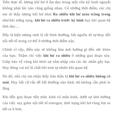
Trên thực tế, lượng khí hư ở âm đạo trong một chu kỳ kinh nguyệt
không phải lúc nào cũng giống nhau. Có những thời điểm, các chị
em sẽ thấy lượng khí hư như:
Ra nhiều khí hư màu trắng trong
như khi trứng rụng,
khí hư ra nhiều trước kỳ kinh
hay khi quan hệ
tình dục…
Đây là hiện tượng sinh lý rất bình thường, bắt nguồn từ sự thay đổi
nội tiết tố trong cơ thể ở những thời điểm này.
Chính vì vậy, điều này sẽ không làm ảnh hưởng gì đến sức khỏe
của bạn. Thậm chí việc
khí hư ra nhiều
ở những giai đoạn này.
Giúp bảo vệ vùng kín khỏi sự xâm nhập của các tác nhân gây hại.
Hay đóng vai trò là chất bôi trơn tự nhiên khi quan hệ.
Do đó, nếu chị em nhận thấy bản thân bị
khí hư ra nhiều không có
mùi
. Hay bất cứ vấn đề bất thường nào khác thì không cần phải lo
lắng
Khi đến giai đoạn tiền mãn kinh và mãn kinh, dưới sự ảnh hưởng
của việc suy giảm nội tiết tố estrogen, tình trạng khí hư vùng kín se
tiết ra ít hơn.