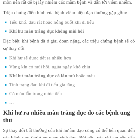
môn nên rất dễ bị lây nhiễm các mầm bệnh và dẫn tới viêm nhiễm.
Triệu chứng điển hình của bệnh viêm niệu đạo thường gặp gồm:
Tiểu khó, đau rát hoặc nóng buốt khi đi tiểu
Khí hư màu trắng đục không mùi hôi
Đặc biệt, khi bệnh đã ở giai đoạn nặng, các triệu chứng bệnh sẽ có
sự thay đổi:
Khí hư sẽ được tiết ra nhiều hơn
Vùng kín có mùi hôi, ngứa ngáy khó chịu
Khí hư màu trắng đục có lẫn mủ
hoặc máu
Tình trạng đau khi đi tiểu gia tăng
Có máu lẫn trong nước tiểu
…
Khí hư ra nhiều màu trắng đục do các bệnh ung
thư
Sự thay đổi bất thường của khí hư âm đạo cũng có thể liên quan đến
các bệnh ung thư ở cơ quan sinh dục. Bởi vậy, các chị em cần cẩn