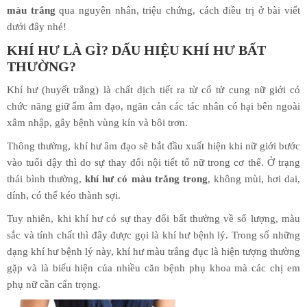
màu trắng
qua nguyên nhân, triệu chứng, cách điều trị ở bài viết
dưới đây nhé!
KHÍ HƯ LÀ GÌ? DẤU HIỆU KHÍ HƯ BẤT
THƯỜNG?
Khí hư (huyết trắng) là chất dịch tiết ra từ cổ tử cung nữ giới có
chức năng giữ ẩm âm đạo, ngăn cản các tác nhân có hại bên ngoài
xâm nhập, gây bệnh vùng kín và bôi trơn.
Thông thường, khí hư âm đạo sẽ bắt đầu xuất hiện khi nữ giới bước
vào tuổi dậy thì do sự thay đổi nội tiết tố nữ trong cơ thể. Ở trạng
thái bình thường,
khí hư có màu trắng trong
, không mùi, hơi dai,
dính, có thể kéo thành sợi.
Tuy nhiên, khi khí hư có sự thay đổi bất thường về số lượng, màu
sắc và tính chất thì đây được gọi là khí hư bệnh lý. Trong số những
dạng khí hư bệnh lý này, khí hư màu trắng đục là hiện tượng thường
gặp và là biểu hiện của nhiều căn bệnh phụ khoa mà các chị em
phụ nữ cần cẩn trọng.