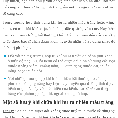
Tuy nhiên, bạn cần chú ý vấn đề vệ sinh cơ quan sinh dục. Bởi nếu
để vùng kín luôn ở trong tình trạng ẩm ướt thì nguy cơ viêm nhiễm
sẽ càng cao.
Trong trường hợp tình trạng khí hư ra nhiều màu trắng hoặc vàng,
xanh, có mùi hôi khó chịu, bị loãng, đặc quánh, vón cục. Hay kèm
theo các triệu chứng bất thường khác. Các bạn nên đến các cơ sở y
tế để được bác sĩ chẩn đoán kiếm nguyên nhân và áp dụng phác đồ
chữa trị phù hợp.
Đối với những trường hợp bị khí hư ra nhiều do bệnh phụ khoa
ở mức độ nhẹ. Người bệnh có thể được chỉ định sử dụng các loại
thuốc kháng viêm, kháng nấm, … dưới dạng thuốc đặt, thuốc
uống hoặc thuốc bôi…
Với những trường hợp khí hư ra nhiều bất thường do các bệnh
phụ khoa ở dạng nặng hay bệnh lây truyền qua đường tình dục,
bệnh ung thư. Tùy vào tiến triển của bệnh, bác sĩ sẽ can thiệp
bằng các phương pháp nội, ngoại khoa phù hợp.
Một số lưu ý khi chữa khí hư ra nhiều màu trắng
Lưu ý:
Các chị em tuyệt đối không được tự ý mua thuốc về dùng tại
nhà khi chưa rõ hiện tượng
khí hư ra nhiều màu trắng là do đâu
?