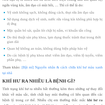
ngứa vùng kín, âm đạo có mùi hôi, … Thì có thể là do:
Vệ sinh không sạch, không đúng cách, thụt rửa âm đạo sâu
Sử dụng dung dịch vệ sinh, nước rửa vùng kín không phù hợp bị
dị ứng
Mặc quần bó sát, quần lót chật bị nấm, vi khuẩn tấn công
Do thủ thuật sản phụ khoa, lạm dụng thuốc tránh thai trong thời
gian dài
Quan hệ không an toàn, không dùng biện pháp bảo vệ
Do các bệnh lý phụ khoa như: viêm âm đạo, viêm lộ tuyến, viêm
phần phụ, …
Tham khảo:
[Bật mí] Nguyên nhân & cách chữa khí hư màu xanh
tại nhà
KHÍ HƯ RA NHIỀU LÀ BỆNH GÌ?
Tình trạng khí hư ra nhiều bất thường kèm theo những sự thay đổi
khác về màu sắc, tính chất hay mùi thường có liên quan đến các
bệnh lý trong cơ thể. Nhiều chị em thường thắc mắc
khí hư ra