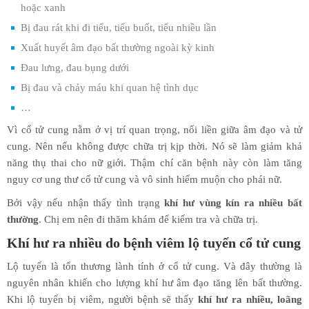
hoặc xanh
Bị đau rát khi đi tiểu, tiểu buốt, tiểu nhiều lần
Xuất huyết âm đạo bất thường ngoài kỳ kinh
Đau lưng, đau bụng dưới
Bị đau và chảy máu khi quan hệ tình dục
…
Vì cổ tử cung nằm ở vị trí quan trọng, nối liền giữa âm đạo và tử
cung. Nên nếu không được chữa trị kịp thời. Nó sẽ làm giảm khả
năng thụ thai cho nữ giới. Thậm chí căn bệnh này còn làm tăng
nguy cơ ung thư cổ tử cung và vô sinh hiếm muộn cho phái nữ.
Bởi vậy nếu nhận thấy tình trạng
khí hư vùng kín ra nhiều bất
thường
. Chị em nên đi thăm khám để kiếm tra và chữa trị.
Khí hư ra nhiều do bệnh viêm lộ tuyến cổ tử cung
Lộ tuyến là tổn thương lành tính ở cổ tử cung. Và đây thường là
nguyên nhân khiến cho lượng khí hư âm đạo tăng lên bất thường.
Khi lộ tuyến bị viêm, người bệnh sẽ thấy
khí hư ra nhiều, loãng