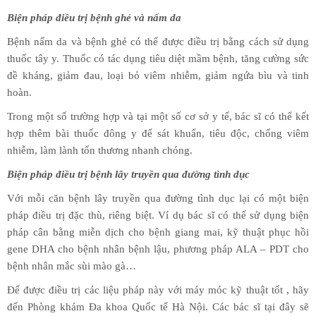
Biện pháp điều trị bệnh ghẻ và nấm da
Bệnh nấm da và bệnh ghẻ có thể được điều trị bằng cách sử dụng
thuốc tây y. Thuốc có tác dụng tiêu diệt mầm bệnh, tăng cường sức
đề kháng, giảm đau, loại bỏ viêm nhiễm, giảm ngứa bìu và tinh
hoàn.
Trong một số trường hợp và tại một số cơ sở y tế, bác sĩ có thể kết
hợp thêm bài thuốc đông y để sát khuẩn, tiêu độc, chống viêm
nhiễm, làm lành tổn thương nhanh chóng.
Biện pháp điều trị bệnh lây truyền qua đường tình dục
Với mỗi căn bệnh lây truyền qua đường tình dục lại có một biện
pháp điều trị đặc thù, riêng biệt. Ví dụ bác sĩ có thể sử dụng biện
pháp cân bằng miễn dịch cho bệnh giang mai, kỹ thuật phục hồi
gene DHA cho bệnh nhân bệnh lậu, phương pháp ALA – PDT cho
bệnh nhân mắc sùi mào gà…
Để được điều trị các liệu pháp này với máy móc kỹ thuật tốt , hãy
đến Phòng khám Đa khoa Quốc tế Hà Nội. Các bác sĩ tại đây sẽ