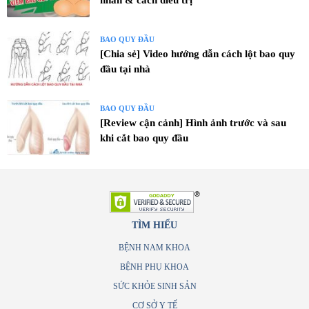
nhân & cách điều trị
BAO QUY ĐẦU
[Chia sẻ] Video hướng dẫn cách lột bao quy
đầu tại nhà
BAO QUY ĐẦU
[Review cận cảnh] Hình ảnh trước và sau
khi cắt bao quy đầu
TÌM HIỂU
BỆNH NAM KHOA
BỆNH PHỤ KHOA
SỨC KHỎE SINH SẢN
CƠ SỞ Y TẾ