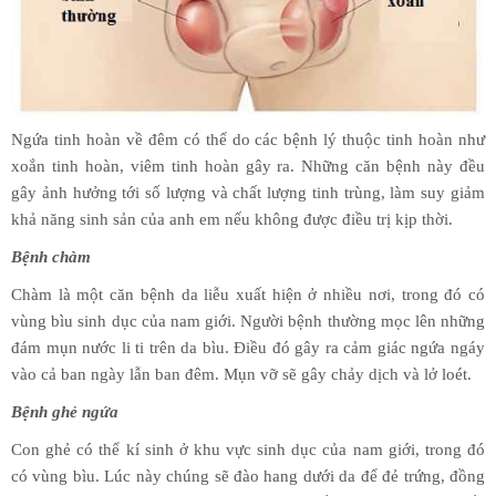
Ngứa tinh hoàn về đêm có thể do các bệnh lý thuộc tinh hoàn như
xoắn tinh hoàn, viêm tinh hoàn gây ra. Những căn bệnh này đều
gây ảnh hưởng tới số lượng và chất lượng tinh trùng, làm suy giảm
khả năng sinh sản của anh em nếu không được điều trị kịp thời.
Bệnh chàm
Chàm là một căn bệnh da liễu xuất hiện ở nhiều nơi, trong đó có
vùng bìu sinh dục của nam giới. Người bệnh thường mọc lên những
đám mụn nước li ti trên da bìu. Điều đó gây ra cảm giác ngứa ngáy
vào cả ban ngày lẫn ban đêm. Mụn vỡ sẽ gây chảy dịch và lở loét.
Bệnh ghẻ ngứa​
Con ghẻ có thể kí sinh ở khu vực sinh dục của nam giới, trong đó
có vùng bìu. Lúc này chúng sẽ đào hang dưới da để đẻ trứng, đồng