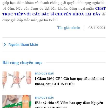
giúp bạn thăm khám và nhanh chóng giải quyết tình trạng ngứa bìu
về đêm. Nếu còn đang do dự, băn khoăn, đừng ngại ngần
CHAT
TRỰC TIẾP VỚI CÁC BÁC SĨ CHUYÊN KHOA TẠI ĐÂY
để
được giải đáp thắc mắc, gỡ bỏ lo âu!
Tác giả: admin
| 03/11/2021
Nguồn tham khảo
Bài cùng chuyên mục
BAO QUY ĐẦU
[ Giảm 30% CP ] Cắt bao quy đầu thẩm mỹ
không đau CHỈ 15 PHÚT
BAO QUY ĐẦU
[Bác sỹ chia sẻ] Viêm bao quy đầu: Nguyên