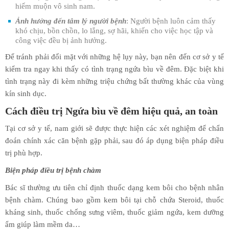
hiếm muộn vô sinh nam.
Ảnh hưởng đến tâm lý người bệnh
: Người bệnh luôn cảm thấy
khó chịu, bồn chồn, lo lắng, sợ hãi, khiến cho việc học tập và
công việc đều bị ảnh hưởng.
Để tránh phải đối mặt với những hệ lụy này, bạn nên đến cơ sở y tế
kiểm tra ngay khi thấy có tình trạng ngứa bìu về đêm. Đặc biệt khi
tình trạng này đi kèm những triệu chứng bất thường khác của vùng
kín sinh dục.
Cách điều trị Ngứa bìu về đêm hiệu quả, an toàn
Tại cơ sở y tế, nam giới sẽ được thực hiện các xét nghiệm để chẩn
đoán chính xác căn bệnh gặp phải, sau đó áp dụng biện pháp điều
trị phù hợp.
Biện pháp điều trị bệnh chàm
Bác sĩ thường ưu tiên chỉ định thuốc dạng kem bôi cho bệnh nhân
bệnh chàm. Chúng bao gồm kem bôi tại chỗ chứa Steroid, thuốc
kháng sinh, thuốc chống sưng viêm, thuốc giảm ngứa, kem dưỡng
ẩm giúp làm mềm da…