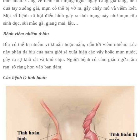
tinh hoàn. Càng về đêm tình trạng ngứa ngày càng gia tăng, nếu
đưa tay xuống gãi, mụn có thể bị vỡ ra, gây chảy mủ và viêm loét.
Một số bệnh xã hội điển hình gây ra tình trạng này như mụn rộp
sinh dục, sùi mào gà, giang mai, lậu…
Bệnh viêm nhiễm ở bìu
Bìu có thể bị nhiễm vi khuẩn hoặc nấm, dẫn tới viêm nhiễm. Lúc
này phần da bìu của nam giới sẽ xuất hiện các vẩy hoặc mụn nước,
gây ra sự khô rát và khó chịu. Người bệnh có cảm giác ngứa râm
ran, rõ ràng hơn vào ban đêm.
Các bệnh lý tinh hoàn