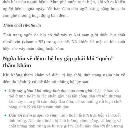
thời hút máu người bệnh. Mụn ghẻ nước xuất hiện, khi vỡ ra khiến
người bệnh ngứa ngáy. Về ban đêm cơn ngứa càng nặng hơn, do
con ghẻ thường hoạt động ban đêm.
Thiếu chất riboflavin
Tình trạng ngứa da bìu có thể xảy ra khi nam giới thiếu hụt chất
riboflavin (vitamin B2) trong cơ thể. Nó khiến bề mặt da bìu xuất
hiện các vảy màu trắng hoặc xám.
Ngứa bìu về đêm: hệ lụy gặp phải khi “quên”
thăm khám
Khi không thăm khám và điều trị kịp thời, tình trạng ngứa bìu về
đêm do bệnh lý có thể dẫn tới những hệ lụy sau:
Gây suy giảm khả năng tình dục của nam giới
: Các tế bào và
mô ở tinh hoàn bị tác nhân gây hại tấn công dẫn tới tổn thương.
Lúc này nam giới cảm thấy đau đớn, có xu hướng rối loạn chức
năng sinh lý và lãnh cảm tình dục.
Dẫn tới hiếm muộn vô sinh
: Tinh hoàn là nơi trực tiếp sản xuất
tinh trùng. Nếu tinh hoàn bị ảnh hưởng chức năng, số lượng và
chất lượng tinh trùng sẽ bị suy giảm. Điều này dẫn tới tình trạng