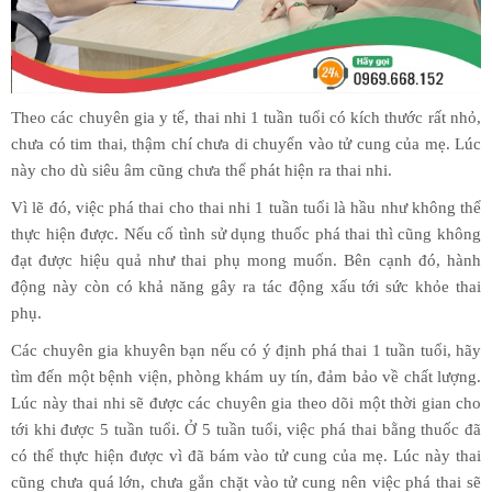
Theo các chuyên gia y tế, thai nhi 1 tuần tuổi có kích thước rất nhỏ,
chưa có tim thai, thậm chí chưa di chuyển vào tử cung của mẹ. Lúc
này cho dù siêu âm cũng chưa thể phát hiện ra thai nhi.
Vì lẽ đó, việc phá thai cho thai nhi 1 tuần tuổi là hầu như không thể
thực hiện được. Nếu cố tình sử dụng thuốc phá thai thì cũng không
đạt được hiệu quả như thai phụ mong muốn. Bên cạnh đó, hành
động này còn có khả năng gây ra tác động xấu tới sức khỏe thai
phụ.
Các chuyên gia khuyên bạn nếu có ý định phá thai 1 tuần tuổi, hãy
tìm đến một bệnh viện, phòng khám uy tín, đảm bảo về chất lượng.
Lúc này thai nhi sẽ được các chuyên gia theo dõi một thời gian cho
tới khi được 5 tuần tuổi. Ở 5 tuần tuổi, việc phá thai bằng thuốc đã
có thể thực hiện được vì đã bám vào tử cung của mẹ. Lúc này thai
cũng chưa quá lớn, chưa gắn chặt vào tử cung nên việc phá thai sẽ