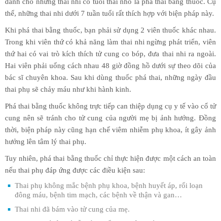
dành cho những thai nhi có tuổi thai nhỏ là phá thai bằng thuốc. Cụ
thể, những thai nhi dưới 7 tuần tuổi rất thích hợp với biện pháp này.
Khi phá thai bằng thuốc, bạn phải sử dụng 2 viên thuốc khác nhau.
Trong khi viên thứ có khả năng làm thai nhi ngừng phát triển, viên
thứ hai có vai trò kích thích tử cung co bóp, đưa thai nhi ra ngoài.
Hai viên phải uống cách nhau 48 giờ đồng hồ dưới sự theo dõi của
bác sĩ chuyên khoa. Sau khi dùng thuốc phá thai, những ngày đầu
thai phụ sẽ chảy máu như khi hành kinh.
Phá thai bằng thuốc không trực tiếp can thiệp dụng cụ y tế vào cổ tử
cung nên sẽ tránh cho tử cung của người mẹ bị ảnh hưởng. Đồng
thời, biện pháp này cũng hạn chế viêm nhiễm phụ khoa, ít gây ảnh
hưởng lên tâm lý thai phụ.
Tuy nhiên, phá thai bằng thuốc chỉ thực hiện được một cách an toàn
nếu thai phụ đáp ứng được các điều kiện sau:
Thai phụ không mắc bệnh phụ khoa, bệnh huyết áp, rối loạn
đông máu, bệnh tim mạch, các bệnh về thận và gan…
Thai nhi đã bám vào tử cung của mẹ.