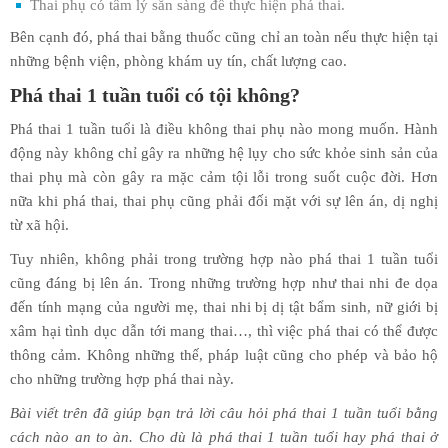
Thai phụ có tâm lý sẵn sàng để thực hiện phá thai.
Bên cạnh đó, phá thai bằng thuốc cũng chỉ an toàn nếu thực hiện tại
những bệnh viện, phòng khám uy tín, chất lượng cao.
Phá thai 1 tuần tuổi có tội không?
Phá thai 1 tuần tuổi là điều không thai phụ nào mong muốn. Hành
động này không chỉ gây ra những hệ lụy cho sức khỏe sinh sản của
thai phụ mà còn gây ra mặc cảm tội lỗi trong suốt cuộc đời. Hơn
nữa khi phá thai, thai phụ cũng phải đối mặt với sự lên án, dị nghị
từ xã hội.
Tuy nhiên, không phải trong trường hợp nào phá thai 1 tuần tuổi
cũng đáng bị lên án. Trong những trường hợp như thai nhi đe dọa
đến tính mạng của người mẹ, thai nhi bị dị tật bẩm sinh, nữ giới bị
xâm hại tình dục dẫn tới mang thai…, thì việc phá thai có thể được
thông cảm. Không những thế, pháp luật cũng cho phép và bảo hộ
cho những trường hợp phá thai này.
Bài viết trên đã giúp bạn trả lời câu hỏi phá thai 1 tuần tuổi bằng
cách nào an to àn. Cho dù là phá thai 1 tuần tuổi hay phá thai ở