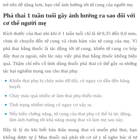
trở nên dễ dàng hơn, hạn chế ảnh hưởng tới tử cung của người mẹ.
Phá thai 1 tuần tuổi gây ảnh hưởng ra sao đối với
cơ thể người mẹ
Kích thước của thai nhi khi ở 1 tuần tuổi chỉ là từ 0,35 đến 0,6 mm,
chưa di chuyển đến tử cung và chưa bám vào tử cung của mẹ. Vì
phá thai bằng thuốc là tác động tới tử cung, khiến tử cung co bóp
đẩy thai ra ngoài, nên lúc này việc phá thai bằng thuốc không hiệu
quả. Thậm chí nếu cố tình dùng thuốc phá thai có thể gây ra những
tác hại nghiêm trọng sau cho thai phụ:
Khiến thai phụ bị chảy máu dữ dội, có nguy cơ dẫn đến băng
huyết.
Chảy máu quá nhiều sẽ làm thai phụ thiếu máu.
Tình trạng nhiễm trùng có nguy cơ xảy ra.
Nếu biến chứng nặng, tử cung của thai phụ có thể bị tác động,
làm ảnh hưởng tới khả năng mang thai và làm mẹ sau này.
Đây là lý do khi biết bản thân mang thai và muốn phá thai, bạn
không được tự ý Mua thuốc mà phải tới cơ sở y tế nghe bác sĩ tư