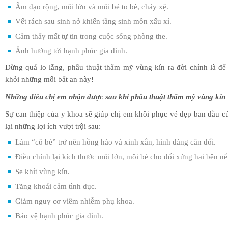
Âm đạo rộng, môi lớn và môi bé to bè, chảy xệ.
Vết rách sau sinh nở khiến tầng sinh môn xấu xí.
Cảm thấy mất tự tin trong cuộc sống phòng the.
Ảnh hưởng tới hạnh phúc gia đình.
Đừng quá lo lắng, phẫu thuật thẩm mỹ vùng kín ra đời chính là để
khỏi những mối bất an này!
Những điều chị em nhận được sau khi phẫu thuật thẩm mỹ vùng kín
Sự can thiệp của y khoa sẽ giúp chị em khôi phục vẻ đẹp ban đầu 
lại những lợi ích vượt trội sau:
Làm “cô bé” trở nên hồng hào và xinh xắn, hình dáng cân đối.
Điều chỉnh lại kích thước môi lớn, môi bé cho đối xứng hai bên nếu
Se khít vùng kín.
Tăng khoái cảm tình dục.
Giảm nguy cơ viêm nhiễm phụ khoa.
Bảo vệ hạnh phúc gia đình.