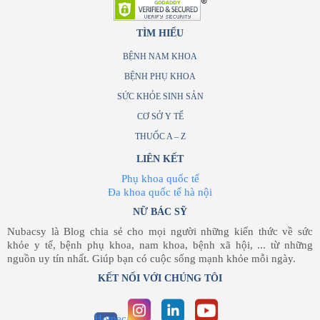
TÌM HIỂU
BỆNH NAM KHOA
BỆNH PHỤ KHOA
SỨC KHỎE SINH SẢN
CƠ SỞ Y TẾ
THUỐC A – Z
LIÊN KẾT
Phụ khoa quốc tế
Đa khoa quốc tế hà nội
NỮ BÁC SỸ
Nubacsy là Blog chia sẻ cho mọi người những kiến thức về sức
khỏe y tế, bệnh phụ khoa, nam khoa, bệnh xã hội, ... từ những
nguồn uy tín nhất. Giúp bạn có cuộc sống mạnh khỏe mỗi ngày.
KẾT NỐI VỚI CHÚNG TÔI
Homecare