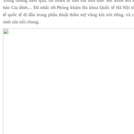
Trong những năm qua, rất nhiều tờ báo lớn như Báo Sức khỏe đời s
báo Gia đình… Đã nhắc tới Phòng khám Đa khoa Quốc tế Hà Nội n
tế quốc tế đi đầu trong phẫu thuật thẩm mỹ vùng kín nói riêng, và
sinh sản nói chung.