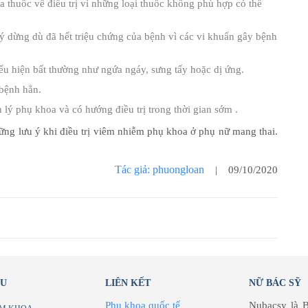
a thuốc về điều trị vì những loại thuốc không phù hợp có thể
ự ý dừng dù đã hết triệu chứng của bệnh vì các vi khuẩn gây bệnh
ểu hiện bất thường như ngứa ngáy, sưng tấy hoặc dị ứng.
 bệnh hẳn.
 lý phụ khoa và có hướng điều trị trong thời gian sớm .
hững lưu ý khi điều trị viêm nhiễm phụ khoa ở phụ nữ mang thai.
Tác giả: phuongloan
| 09/10/2020
ỂU
LIÊN KẾT
NỮ BÁC SỸ
Phụ khoa quốc tế
Nubacsy là B