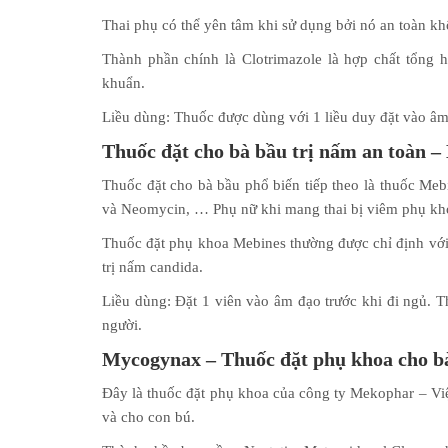
Thai phụ có thể yên tâm khi sử dụng bởi nó an toàn k
Thành phần chính là Clotrimazole là hợp chất tổng 
khuẩn.
Liều dùng: Thuốc được dùng với 1 liều duy đặt vào âm
Thuốc đặt cho bà bầu trị nấm an toàn –
Thuốc đặt cho bà bầu phổ biến tiếp theo là thuốc Meb
và Neomycin, … Phụ nữ khi mang thai bị viêm phụ kh
Thuốc đặt phụ khoa Mebines thường được chỉ định với 
trị nấm candida.
Liều dùng: Đặt 1 viên vào âm đạo trước khi đi ngủ. Th
người.
Mycogynax – Thuốc đặt phụ khoa cho b
Đây là thuốc đặt phụ khoa của công ty Mekophar – Vi
và cho con bú.