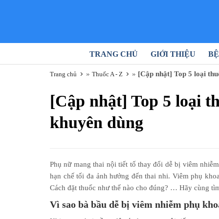
TRANG CHỦ
GIỚI THIỆU
BỆ
»
»
[Cập nhật] Top 5 loại th
Trang chủ
Thuốc A - Z
[Cập nhật] Top 5 loại t
khuyên dùng
Phụ nữ mang thai nội tiết tố thay đổi dễ bị viêm nhiễ
hạn chế tối đa ảnh hưởng đến thai nhi. Viêm phụ khoa
Cách đặt thuốc như thế nào cho đúng? … Hãy cùng tìm h
Vì sao bà bầu dễ bị viêm nhiễm phụ kho