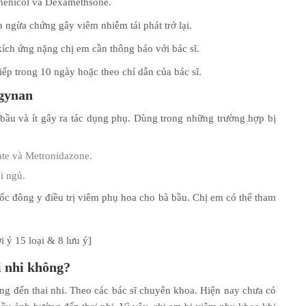
henicol và Dexamethsone.
 ngừa chứng gây viêm nhiễm tái phát trở lại.
ích ứng nặng chị em cần thông báo với bác sĩ.
iếp trong 10 ngày hoặc theo chỉ dẫn của bác sĩ.
rgynan
bầu và ít gây ra tác dụng phụ. Dùng trong những trường hợp bị
ate và Metronidazone.
i ngủ.
huốc đông y điều trị viêm phụ hoa cho bà bầu. Chị em có thể tham
i ý 15 loại & 8 lưu ý]
 nhi không?
ng đến thai nhi. Theo các bác sĩ chuyên khoa. Hiện nay chưa có