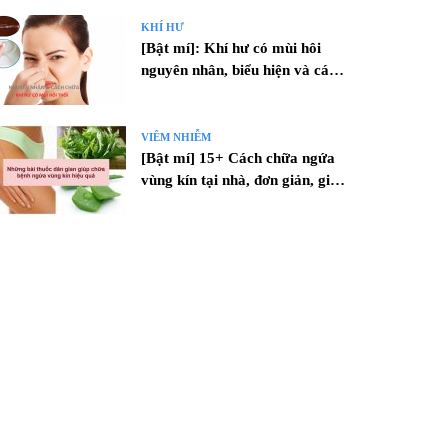
KHÍ HƯ
[Bật mí]: Khí hư có mùi hôi
nguyên nhân, biểu hiện và cách
chữa
VIÊM NHIỄM
[Bật mí] 15+ Cách chữa ngứa
vùng kín tại nhà, đơn giản, giá
RẺ