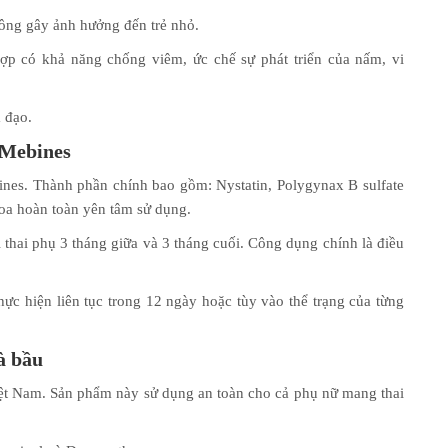
hông gây ảnh hưởng đến trẻ nhỏ.
hợp có khả năng chống viêm, ức chế sự phát triển của nấm, vi
 đạo.
 Mebines
ines. Thành phần chính bao gồm: Nystatin, Polygynax B sulfate
oa hoàn toàn yên tâm sử dụng.
thai phụ 3 tháng giữa và 3 tháng cuối. Công dụng chính là điều
ực hiện liên tục trong 12 ngày hoặc tùy vào thể trạng của từng
à bầu
ệt Nam. Sản phẩm này sử dụng an toàn cho cả phụ nữ mang thai