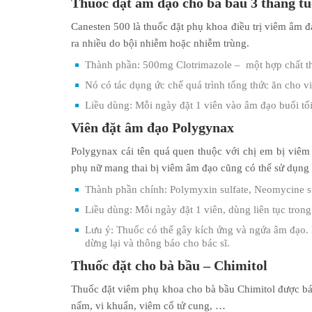
Thuốc đặt âm đạo
cho bà bầu 3 tháng tu
Canesten 500 là thuốc đặt phụ khoa điều trị viêm âm đ
ra nhiều do bội nhiễm hoặc nhiễm trùng.
Thành phần: 500mg Clotrimazole – một hợp chất th
Nó có tác dụng ức chế quá trình tổng thức ăn cho v
Liều dùng: Mỗi ngày đặt 1 viên vào âm đạo buổi tối 
Viên đặt âm đạo Polygynax
Polygynax cái tên quá quen thuộc với chị em bị viêm
phụ nữ mang thai bị viêm âm đạo cũng có thể sử dụng k
Thành phần chính: Polymyxin sulfate, Neomycine su
Liều dùng: Mỗi ngày đặt 1 viên, dùng liên tục tron
Lưu ý: Thuốc có thể gây kích ứng và ngứa âm đạo. 
dừng lại và thông báo cho bác sĩ.
Thuốc đặt cho bà bầu – Chimitol
Thuốc đặt viêm phụ khoa cho bà bầu Chimitol được bác
nấm, vi khuẩn, viêm cổ tử cung, …