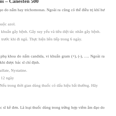
ổi –
Canesten 500
ạo do nấm hay trichomonas. Ngoài ra cũng có thể điều trị khí hư
uộc azol.
i khuẩn gây bệnh. Gây suy yếu và tiêu diệt tác nhân gây bệnh.
trước khi đi ngủ. Thực hiện liên tiếp trong 6 ngày.
 phụ khoa do nấm candida, vi khuẩn gram (+), (-), …. Ngoài ra
hi được bác sĩ chỉ định.
lfate, Nystatine.
g 12 ngày
Nếu trong thời gian dùng thuốc có dấu hiệu bất thường. Hãy
 sĩ kê đơn. Là loại thuốc dùng trong trừng hợp viêm âm đạo do