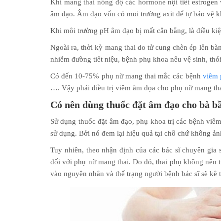
Khi mang thai nồng độ các hormone nội tiết estrogen 
âm đạo. Âm đạo vốn có moi trường axit để tự bảo vệ k
Khi môi trường pH âm đạo bị mất cân bằng, là điều kiệ
Ngoài ra, thời kỳ mang thai do tử cung chèn ép lên bà
nhiễm đường tiết niệu, bệnh phụ khoa nếu vệ sinh, thó
Có đến 10-75% phụ nữ mang thai mắc các bệnh
viêm 
…. Vậy phải điều trị viêm âm dọa cho phụ nữ mang tha
Có nên dùng thuốc đặt âm đạo cho bà b
Sử dụng thuốc đặt âm đạo, phụ khoa trị các bệnh viê
sử dụng. Bởi nó đem lại hiệu quả tại chỗ chứ không ản
Tuy nhiên, theo nhận định của các bác sĩ chuyên gia 
đối với phụ nữ mang thai. Do đó, thai phụ không nên t
vào nguyên nhân và thể trạng người bệnh bác sĩ sẽ kê t