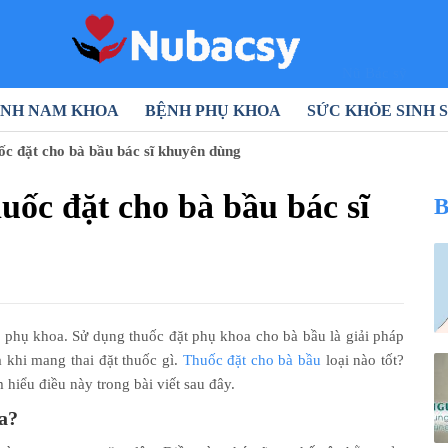
Nũ Bác sỹ
NH NAM KHOA
BỆNH PHỤ KHOA
SỨC KHỎE SINH 
uốc đặt cho bà bầu bác sĩ khuyên dùng
huốc đặt cho bà bầu bác sĩ
B
m phụ khoa. Sử dụng thuốc đặt phụ khoa cho bà bầu là giải pháp
 khi mang thai đặt thuốc gì.
Thuốc đặt cho bà bầu
loại nào tốt?
iểu điều này trong bài viết sau đây.
a?