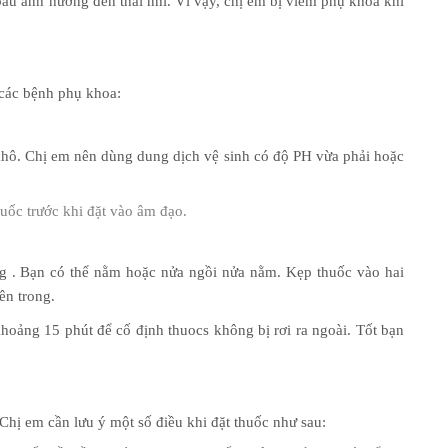
ầu ảnh hưởng đến thai nhi. Vì vậy, chị em bị viêm phụ khoa khi
 các bệnh phụ khoa:
u khô. Chị em nên dùng dung dịch vệ sinh có độ PH vừa phải hoặc
ốc trước khi đặt vào âm đạo.
ng . Bạn có thể nằm hoặc nửa ngồi nửa nằm. Kẹp thuốc vào hai
ên trong.
hoảng 15 phút để cố định thuocs không bị rơi ra ngoài. Tốt bạn
 Chị em cần lưu ý một số điều khi đặt thuốc như sau: