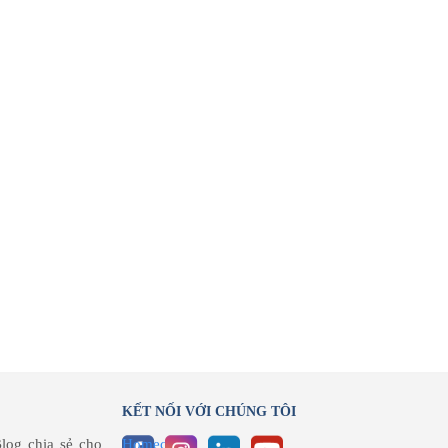
KẾT NỐI VỚI CHÚNG TÔI
log chia sẻ cho
Homecare