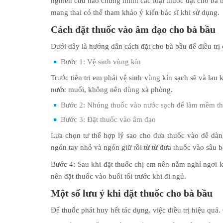
nghiên cứu nào chứng minh các loại thuốc đặt cho bà b
mang thai có thể tham khảo ý kiến bác sĩ khi sử dụng.
Cách đặt thuốc vào âm đạo cho bà bầu
Dưới dây là hướng dẫn cách đặt cho bà bầu để điều trị
Bước 1: Vệ sinh vùng kín
Trước tiên tri em phải vệ sinh vùng kín sạch sẽ và la
nước muối, không nên dùng xà phòng.
Bước 2: Nhúng thuốc vào nước sạch để làm mềm thu
Bước 3: Đặt thuốc vào âm đạo
Lựa chọn tư thế hợp lý sao cho đưa thuốc vào dễ dà
ngón tay nhỏ và ngón giữ rồi từ từ đưa thuốc vào sâu b
Bước 4: Sau khi đặt thuốc chị em nên nằm nghỉ ngơi k
nên đặt thuốc vào buổi tối trước khi đi ngủ.
Một số lưu ý khi đặt thuốc cho bà bầu
Để thuốc phát huy hết tác dụng, việc điều trị hiệu quả.