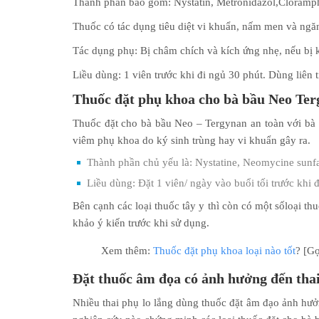
Thành phần bao gồm: Nystatin, Metronidazol,Cloramp
Thuốc có tác dụng tiêu diệt vi khuẩn, nấm men và ngăn
Tác dụng phụ: Bị châm chích và kích ứng nhẹ, nếu bị k
Liều dùng: 1 viên trước khi đi ngủ 30 phút. Dùng liên t
Thuốc đặt phụ khoa cho bà bầu Neo Te
Thuốc đặt cho bà bầu Neo – Tergynan an toàn với bà 
viêm phụ khoa do ký sinh trùng hay vi khuẩn gây ra.
Thành phần chủ yếu là: Nystatine, Neomycine sunf
Liều dùng: Đặt 1 viên/ ngày vào buổi tối trước khi đ
Bên cạnh các loại thuốc tây y thì còn có một sốloại t
khảo ý kiến trước khi sử dụng.
Xem thêm:
Thuốc đặt phụ khoa loại nào tốt
? [Gợ
Đặt thuốc âm đọa có ản
h
hưởng đến thai
Nhiều thai phụ lo lắng dùng thuốc đặt âm đạo ảnh hưở