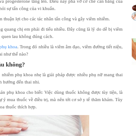
và progesterone tăng lên. Điều này phá vỡ cơ chế cân bằng của
hỏi sự tấn công của vi khuẩn.
n thuận lợi cho các tác nhân tấn công và gây viêm nhiễm.
ng quang chị em phải đi tiểu nhiều. Đây cũng là lý do dễ bị viêm
i quen lau không đúng cách.
phụ khoa
. Trong đó nhiều là viêm âm đạo, viêm đường tiết niệu,
i như thế nào?
ầu không?
m nhiễm phụ khoa nhẹ là giải pháp được nhiều phụ nữ mang thai
h hưởng đến thai nhi.
sản phụ khoa cho biết: Việc dùng thuốc không được tùy tiện, là
ự ý mua thuốc về điều trị, mà nên tới cơ sở y tế thăm khám. Tùy
oa thuốc thích hợp.