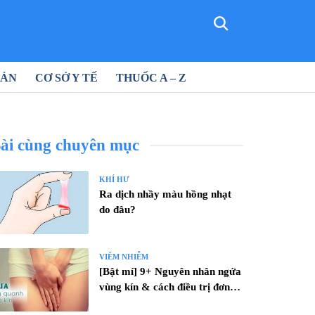
SẢN
CƠ SỞ Y TẾ
THUỐC A – Z
ài cùng chuyên mục
KHÍ HƯ
Ra dịch nhầy màu hồng nhạt
do đâu?
VIÊM NHIỄM
[Bật mí] 9+ Nguyên nhân ngứa
vùng kín & cách điều trị đơn
giản