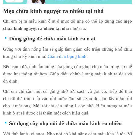
Mẹo chữa kinh nguyệt ra nhiều tại nhà
Chị em bị ra máu kinh ồ ạt ở mức độ nhẹ có thể áp dụng các
mẹo
chữa kinh nguyệt ra nhiều tại nhà
như sau:
Dùng gừng để chữa máu kinh ra ồ ạt
Gừng với tính nóng ấm sẽ giúp làm giảm các triệu chứng khó chịu
trong chu kỳ kinh như:
Giảm đau bụng kinh
.
Bên cạnh đó, tính ấm nóng của gừng còn giúp cho máu trong cơ thể
được lưu thông tốt hơn. Giúp điều chỉnh lượng máu kinh ra đều và
ổn định.
Chị em chỉ cần một củ gừng nhở rửa sạch và gọt vỏ. Tiếp đó thái
chỉ rồi thả trực tiếp vào nồi nước đun sôi. Sau đó, lọc lấy nước rồi
cho ít mật ong. Mỗi tối chỉ cần uống 1 cốc nhỏ. Hiện tượng ra máu
kinh ồ ạt sẽ được cải thiện một cách hiệu quả.
Sử dụng cây nhọ nồi để chữa máu kinh ra nhiều
Với tính lạnh, vị ngọt. Nhọ nồi có khả năng cầm máu khá là tốt. Vì