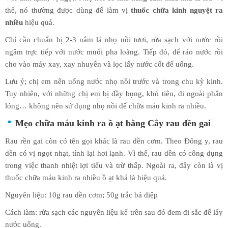
thế, nó thường được dùng để làm vị
thuốc chữa kinh nguyệt ra
nhiều
hiệu quả.
Chỉ cần chuẩn bị 2-3 nắm lá nhọ nồi tươi, rửa sạch với nước rồi
ngâm trực tiếp với nước muối pha loãng. Tiếp đó, để ráo nước rồi
cho vào máy xay, xay nhuyễn và lọc lấy nước cốt để uống.
Lưu ý; chị em nên uống nước nhọ nồi trước và trong chu kỳ kinh.
Tuy nhiên, với những chị em bị đầy bụng, khó tiêu, đi ngoài phân
lỏng… không nên sử dụng nhọ nồi để chữa máu kinh ra nhiều.
Mẹo chữa máu kinh ra ồ ạt bằng Cây rau dền gai
Rau rền gai còn có tên gọi khác là rau dền cơm. Theo Đông y, rau
dền có vị ngọt nhạt, tính lại hơi lạnh. Vì thế, rau dền có công dụng
trong việc thanh nhiệt lợi tiểu và trừ thấp. Ngoài ra, đây còn là vị
thuốc chữa máu kinh ra nhiều ồ ạt khá là hiệu quả.
Nguyên liệu: 10g rau dền cơm; 50g trắc bá điệp
Cách làm: rửa sạch các nguyên liệu kể trên sau đó đem đi sắc để lấy
nước uống.