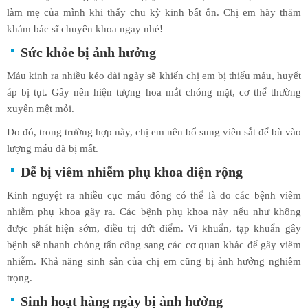
làm mẹ của mình khi thấy chu kỳ kinh bất ổn. Chị em hãy thăm
khám bác sĩ chuyên khoa ngay nhé!
Sức khỏe bị ảnh hưởng
Máu kinh ra nhiều kéo dài ngày sẽ khiến chị em bị thiếu máu, huyết
áp bị tụt. Gây nên hiện tượng hoa mắt chóng mặt, cơ thể thường
xuyên mệt mỏi.
Do đó, trong trường hợp này, chị em nên bổ sung viên sắt để bù vào
lượng máu đã bị mất.
Dễ bị viêm nhiễm phụ khoa diện rộng
Kinh nguyệt ra nhiều cục máu đông có thể là do các bệnh viêm
nhiễm phụ khoa gây ra. Các bệnh phụ khoa này nếu như không
được phát hiện sớm, điều trị dứt điểm. Vi khuẩn, tạp khuẩn gây
bệnh sẽ nhanh chóng tấn công sang các cơ quan khác để gây viêm
nhiễm. Khả năng sinh sản của chị em cũng bị ảnh hưởng nghiêm
trọng.
Sinh hoạt hàng ngày bị ảnh hưởng