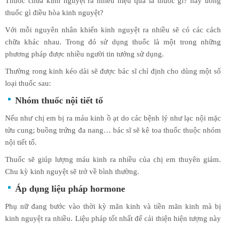
Thuốc chữa kinh nguyệt ra nhiều hiệu quả là thuốc gì? hay uống
thuốc gì điều hòa kinh nguyệt?
Với mỗi nguyên nhân khiến kinh nguyệt ra nhiều sẽ có các cách
chữa khác nhau. Trong đó sử dụng thuốc là một trong những
phương pháp được nhiều người tin tưởng sử dụng.
Thường rong kinh kéo dài sẽ được bác sĩ chỉ định cho dùng một số
loại thuốc sau:
Nhóm thuốc nội tiết tố
Nếu như chị em bị ra máu kinh ồ ạt do các bệnh lý như lạc nội mặc
tửu cung; buồng trứng đa nang… bác sĩ sẽ kê toa thuốc thuộc nhóm
nội tiết tố.
Thuốc sẽ giúp lượng máu kinh ra nhiều của chị em thuyên giảm.
Chu kỳ kinh nguyệt sẽ trở về bình thường.
Áp dụng liệu pháp hormone
Phụ nữ đang bước vào thời kỳ mãn kinh và tiền mãn kinh mà bị
kinh nguyệt ra nhiều. Liệu pháp tốt nhất để cải thiện hiện tượng này