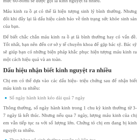
mức 60-80ml sẽ được gọi là kinh nguyệt ra nhiều.
Máu kinh ra ồ ạt có thể là hiện tượng sinh lý bình thường. Nhưng
đôi khi đây lại là dấu hiệu cảnh báo về tình trạng sức khỏe sinh sản
của bạn.
Để biết chắc chắn máu kinh ra ồ ạt là bình thường hay có vấn đề.
Tốt nhất, bạn nên đến cơ sở y tế chuyên khoa để gặp bác sỹ. Bác sỹ
sẽ giúp bạn có những biện pháp khắc phục hiện tượng máu kinh ra
một cách hiệu quả và an toàn.
Dấu hiệu nhận biết kinh nguyệt ra nhiều
Chị em có thể dựa vào các dấu hiệu- triệu chứng sau để nhận biết
máu kinh ra nhiều:
Số ngày hành kinh kéo dài quá 7 ngày
Thông thường, số ngày hành kinh trong 1 chu kỳ kinh thường từ 3-
7 ngày là kết thúc. Nhưng nếu qua 7 ngày, lượng máu kinh của chị
em vẫn tiếp tục ra với số lượng lớn. Chứng tỏ chị em đang bị kinh
nguyệt ra nhiều.
Thay băng vệ sinh thường xuyên và liên tục