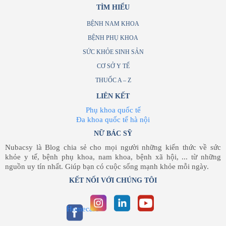
TÌM HIỂU
BỆNH NAM KHOA
BỆNH PHỤ KHOA
SỨC KHỎE SINH SẢN
CƠ SỞ Y TẾ
THUỐC A – Z
LIÊN KẾT
Phụ khoa quốc tế
Đa khoa quốc tế hà nội
NỮ BÁC SỸ
Nubacsy là Blog chia sẻ cho mọi người những kiến thức về sức
khỏe y tế, bệnh phụ khoa, nam khoa, bệnh xã hội, ... từ những
nguồn uy tín nhất. Giúp bạn có cuộc sống mạnh khỏe mỗi ngày.
KẾT NỐI VỚI CHÚNG TÔI
Homecare