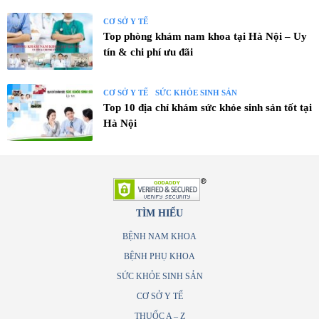
CƠ SỞ Y TẾ
Top phòng khám nam khoa tại Hà Nội – Uy
tín & chi phí ưu đãi
CƠ SỞ Y TẾ
SỨC KHỎE SINH SẢN
Top 10 địa chỉ khám sức khỏe sinh sản tốt tại
Hà Nội
TÌM HIỂU
BỆNH NAM KHOA
BỆNH PHỤ KHOA
SỨC KHỎE SINH SẢN
CƠ SỞ Y TẾ
THUỐC A – Z