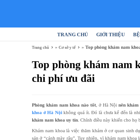
TRANG CHỦ
GIỚI THIỆU
BỆ
»
»
Top phòng khám nam khoa t
Trang chủ
Cơ sở y tế
Top phòng khám nam kh
chi phí ưu đãi
Phòng khám nam khoa nào tốt
, ở Hà Nội
nên khám
khoa ở Hà Nội
không quá ít. Đó là chưa kể đến là n
khám nam khoa uy tín
. Chính điều này khiến cho họ 
Khám nam khoa là việc thăm khám ở cơ quan sinh dục 
sản ở “cánh mày râu”. Tuy nhiên, vì khám nam khoa 