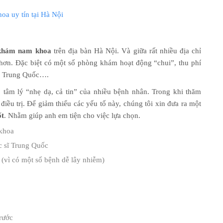
a uy tín tại Hà Nội
khám nam khoa
trên địa bàn Hà Nội. Và giữa rất nhiều địa chỉ
hơn. Đặc biệt có một số phòng khám hoạt động “chui”, thu phí
tố Trung Quốc….
âm lý “nhẹ dạ, cả tin” của nhiều bệnh nhân. Trong khi thăm
iều trị. Để giảm thiểu các yếu tố này, chúng tôi xin đưa ra một
ốt
. Nhằm giúp anh em tiện cho việc lựa chọn.
 khoa
c sĩ Trung Quốc
(vì có một số bệnh dễ lây nhiễm)
rước