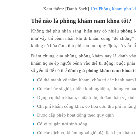
Xem thêm: [Danh Sách]
10+ Phòng khám phụ kho
Thế nào là phòng khám nam khoa tốt?
Không thể phủ nhận rằng, hiện nay có nhiều
phòng 
như vậy thì bệnh nhân khi đi khám cũng “dè chừng” 
không có hóa đơn, thu phí cao hơn quy định, có yếu 
Điểm chung của những phòng khám này là đánh vào t
khám họ sẽ ép người bệnh vào thế bị động, buộc phải đ
số yếu tố để có thể
đánh giá phòng khám nam khoa t
Có thế mạnh về thăm khám, chữa trị các bệnh nam
Có các bác sĩ giỏi, nhiều kinh nghiệm, không có bá
Dụng cụ thăm khám, chữa trị bệnh đảm bảo vệ sinh 
Chi phí khám công khai, có hóa đơn thu phí rõ ràng
Được cấp phép hoạt động theo quy định
Có vị trí gần nơi sinh sống
Có các dịch vụ khám ngoài giờ, đặt lịch hẹn khám t