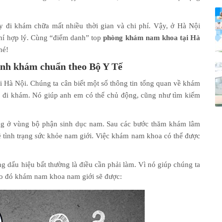
y đi khám chữa mất nhiều thời gian và chi phí. Vậy, ở Hà Nội
phí hợp lý. Cùng “điểm danh” top
phòng khám nam khoa tại Hà
hé!
nh khám chuẩn theo Bộ Y Tế
i Hà Nội. Chúng ta cân biết một số thông tin tổng quan về khám
 đi khám. Nó giúp anh em có thể chủ động, cũng như tìm kiếm
ng ở vùng bộ phận sinh dục nam. Sau các bước thăm khám lâm
 về tình trạng sức khỏe nam giới. Việc khám nam khoa có thể được
 dấu hiệu bất thường là điều cần phải làm. Vì nó giúp chúng ta
Theo đó khám nam khoa nam giới sẽ được: