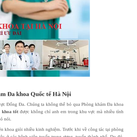
ám Đa khoa Quốc tế Hà Nội
vực Đống Đa. Chúng ta không thể bỏ qua Phòng khám Đa khoa
 khoa tốt
được không chỉ anh em trong khu vực mà nhiều tỉnh
ó nói.
n khoa giỏi nhiều kinh nghiệm. Trước khi về công tác tại phòng
iệc ở các bệnh viện tuyến trung ương, tuyến thành phố. Do đó,