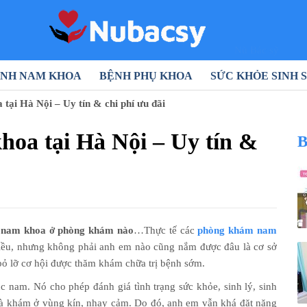
Nũ Bác sỹ
NH NAM KHOA
BỆNH PHỤ KHOA
SỨC KHỎE SINH 
ại Hà Nội – Uy tín & chi phí ưu đãi
oa tại Hà Nội – Uy tín &
B
 nam khoa ở phòng khám nào
…Thực tế các
phòng khám nam
hiều, nhưng không phải anh em nào cũng nắm được đâu là cơ sở
bỏ lỡ cơ hội được thăm khám chữa trị bệnh sớm.
nam. Nó cho phép đánh giá tình trạng sức khỏe, sinh lý, sinh
là khám ở vùng kín, nhạy cảm. Do đó, anh em vẫn khá đặt nặng