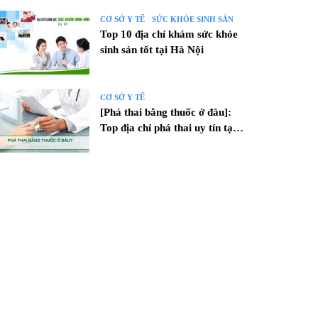
CƠ SỞ Y TẾ
SỨC KHỎE SINH SẢN
Top 10 địa chỉ khám sức khỏe
sinh sản tốt tại Hà Nội
CƠ SỞ Y TẾ
[Phá thai bằng thuốc ở đâu]:
Top địa chỉ phá thai uy tín tại
HN