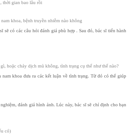
 thời gian bao lâu rồi
h nam khoa, bệnh truyền nhiễm nào không
sĩ sẽ có các câu hỏi đánh giá phù hợp . Sau đó, bác sĩ tiến hành
ì, hoặc chảy dịch mủ không, tình trạng cụ thể như thế nào?
 nam khoa đưa ra các kết luận về tình trạng. Từ đó có thể giúp
 nghiệm, đánh giá hình ảnh. Lúc này, bác sĩ sẽ chỉ định cho bạn
ếu có)