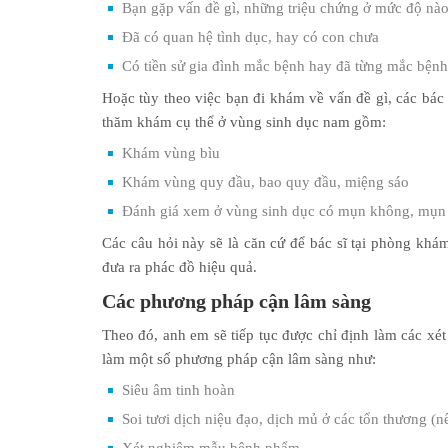
Bạn gặp vấn đề gì, những triệu chứng ở mức độ nào,
Đã có quan hệ tình dục, hay có con chưa
Có tiền sử gia đình mắc bệnh hay đã từng mắc bện
Hoặc tùy theo việc bạn đi khám về vấn đề gì, các bác 
thăm khám cụ thể ở vùng sinh dục nam gồm:
Khám vùng bìu
Khám vùng quy đầu, bao quy đầu, miệng sáo
Đánh giá xem ở vùng sinh dục có mụn không, mụn g
Các câu hỏi này sẽ là căn cứ để bác sĩ tại phòng khám
đưa ra phác đồ hiệu quả.
Các phương pháp cận lâm sàng
Theo đó, anh em sẽ tiếp tục được chỉ định làm các xét
làm một số phương pháp cận lâm sàng như:
Siêu âm tinh hoàn
Soi tươi dịch niệu đạo, dịch mủ ở các tổn thương (n