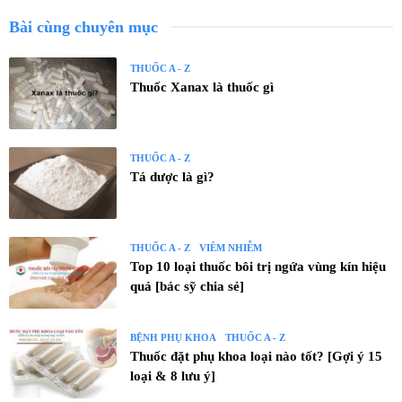
Bài cùng chuyên mục
THUỐC A - Z
Thuốc Xanax là thuốc gì
THUỐC A - Z
Tá dược là gì?
THUỐC A - Z
VIÊM NHIỄM
Top 10 loại thuốc bôi trị ngứa vùng kín hiệu
quả [bác sỹ chia sẻ]
BỆNH PHỤ KHOA
THUỐC A - Z
Thuốc đặt phụ khoa loại nào tốt? [Gợi ý 15
loại & 8 lưu ý]