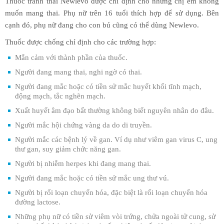
Thuốc tránh thai Newlevo được chỉ định cho những chị em không
muốn mang thai. Phụ nữ trên 16 tuổi thích hợp để sử dụng. Bên
cạnh đó, phụ nữ đang cho con bú cũng có thể dùng Newlevo.
Thuốc được chống chỉ định cho các trường hợp:
Mẫn cảm với thành phần của thuốc.
Người đang mang thai, nghi ngờ có thai.
Người đang mắc hoặc có tiền sử mắc huyết khối tĩnh mạch,
động mạch, tắc nghẽn mạch.
Xuất huyết âm đạo bất thường không biết nguyên nhân do đâu.
Người mắc hội chứng vàng da do di truyền.
Người mắc các bệnh lý về gan. Ví dụ như viêm gan virus C, ung
thư gan, suy giảm chức năng gan.
Người bị nhiễm herpes khi đang mang thai.
Người đang mắc hoặc có tiền sử mắc ung thư vú.
Người bị rối loạn chuyển hóa, đặc biệt là rối loạn chuyển hóa
đường lactose.
Những phụ nữ có tiền sử viêm vòi trứng, chửa ngoài tử cung, sử