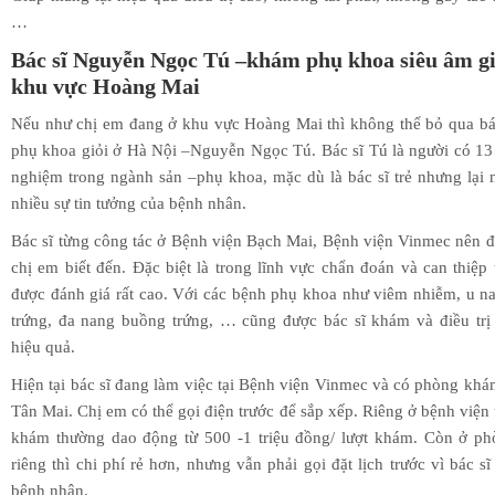
…
Bác sĩ Nguyễn Ngọc Tú –khám phụ khoa siêu âm gi
khu vực Hoàng Mai
Nếu như chị em đang ở khu vực Hoàng Mai thì không thể bỏ qua bá
phụ khoa giỏi ở Hà Nội –Nguyễn Ngọc Tú. Bác sĩ Tú là người có 1
nghiệm trong ngành sản –phụ khoa, mặc dù là bác sĩ trẻ nhưng lại
nhiều sự tin tưởng của bệnh nhân.
Bác sĩ từng công tác ở Bệnh viện Bạch Mai, Bệnh viện Vinmec nên 
chị em biết đến. Đặc biệt là trong lĩnh vực chẩn đoán và can thiệp 
được đánh giá rất cao. Với các bệnh phụ khoa như viêm nhiễm, u 
trứng, đa nang buồng trứng, … cũng được bác sĩ khám và điều trị
hiệu quả.
Hiện tại bác sĩ đang làm việc tại Bệnh viện Vinmec và có phòng khám
Tân Mai. Chị em có thể gọi điện trước để sắp xếp. Riêng ở bệnh viện t
khám thường dao động từ 500 -1 triệu đồng/ lượt khám. Còn ở p
riêng thì chi phí rẻ hơn, nhưng vẫn phải gọi đặt lịch trước vì bác s
bệnh nhân.