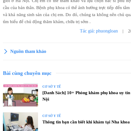
giỏi ở Hà Nội. Chị em có thể tham khảo và lựa chọn bác sĩ phù h
cầu của bản thân. Bệnh phụ khoa có thể ảnh hưởng trực tiếp đến tâm l
và khả năng sinh sản của chị em. Do đó, chúng ta không nên chủ q
tìm hiểu để chủ động thăm khám, chữa trị sớm .
Tác giả: phuongloan
| 28
Nguồn tham khảo
Bài cùng chuyên mục
CƠ SỞ Y TẾ
[Danh Sách] 10+ Phòng khám phụ khoa uy tín 
Nội
CƠ SỞ Y TẾ
Thông tin bạn cần biết khi khám tại Nha khoa