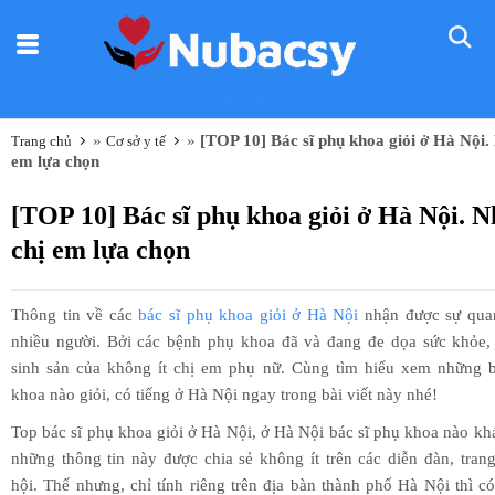
Nũ
Bác sỹ
»
»
[TOP 10] Bác sĩ phụ khoa giỏi ở Hà Nội. 
Trang chủ
Cơ sở y tế
em lựa chọn
[TOP 10] Bác sĩ phụ khoa giỏi ở Hà Nội. N
chị em lựa chọn
Thông tin về các
bác sĩ phụ khoa giỏi ở Hà Nội
nhận được sự qua
nhiều người. Bởi các bệnh phụ khoa đã và đang đe dọa sức khỏe,
sinh sản của không ít chị em phụ nữ. Cùng tìm hiểu xem những b
khoa nào giỏi, có tiếng ở Hà Nội ngay trong bài viết này nhé!
Top bác sĩ phụ khoa giỏi ở Hà Nội, ở Hà Nội bác sĩ phụ khoa nào k
những thông tin này được chia sẻ không ít trên các diễn đàn, tra
hội. Thế nhưng, chỉ tính riêng trên địa bàn thành phố Hà Nội thì có