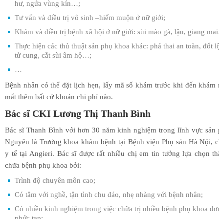
hư, ngứa vùng kín…;
Tư vấn và điều trị vô sinh –hiếm muộn ở nữ giới;
Khám và điều trị bệnh xã hội ở nữ giới: sùi mào gà, lậu, giang ma
Thực hiện các thủ thuật sản phụ khoa khác: phá thai an toàn, đốt l
tử cung, cắt sùi âm hộ…;
…
Bệnh nhân có thể đặt lịch hẹn, lấy mã số khám trước khi đến khá
mất thêm bất cứ khoản chi phí nào.
Bác sĩ CKI Lương Thị Thanh Bình
Bác sĩ Thanh Bình với hơn 30 năm kinh nghiệm trong lĩnh vực sản
Nguyên là Trưởng khoa khám bệnh tại Bệnh viện Phụ sản Hà Nội, c
y tế tại Angieri. Bác sĩ được rất nhiều chị em tin tưởng lựa chọn 
chữa bệnh phụ khoa bởi:
Trình độ chuyên môn cao;
Có tâm với nghề, tận tình chu đáo, nhẹ nhàng với bệnh nhân;
Có nhiều kinh nghiệm trong việc chữa trị nhiều bệnh phụ khoa đơ
phức tạp;