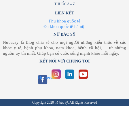
THUỐC A – Z
LIÊN KẾT
Phụ khoa quốc tế
Đa khoa quốc tế hà nội
NỮ BÁC SỸ
Nubacsy là Blog chia sẻ cho mọi người những kiến thức về sức
khỏe y tế, bệnh phụ khoa, nam khoa, bệnh xã hội, ... từ những
nguồn uy tín nhất. Giúp bạn có cuộc sống mạnh khỏe mỗi ngày.
KẾT NỐI VỚI CHÚNG TÔI
Homecare
Copyright 2020 nữ bác sỹ. All Rights Reserved