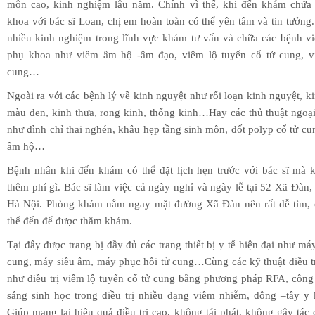
môn cao, kinh nghiệm lâu năm. Chính vì thế, khi đến khám chữa
khoa với bác sĩ Loan, chị em hoàn toàn có thể yên tâm và tin tưởng.
nhiều kinh nghiệm trong lĩnh vực khám tư vấn và chữa các bệnh v
phụ khoa như viêm âm hộ -âm đạo, viêm lộ tuyến cổ tử cung, v
cung…
Ngoài ra với các bệnh lý về kinh nguyệt như rối loạn kinh nguyệt, k
màu đen, kinh thưa, rong kinh, thống kinh…Hay các thủ thuật ngoạ
như đình chỉ thai nghén, khâu hẹp tầng sinh môn, đốt polyp cổ tử cun
âm hộ…
Bệnh nhân khi đến khám có thể đặt lịch hẹn trước với bác sĩ mà 
thêm phí gì. Bác sĩ làm việc cả ngày nghỉ và ngày lễ tại 52 Xã Đàn
Hà Nội. Phòng khám nằm ngay mặt đường Xã Đàn nên rất dễ tìm, 
thể đến để được thăm khám.
Tại đây được trang bị đầy đủ các trang thiết bị y tế hiện đại như máy
cung, máy siêu âm, máy phục hồi tử cung…Cùng các kỹ thuật điều trị
như điều trị viêm lộ tuyến cổ tử cung bằng phương pháp RFA, côn
sáng sinh học trong điều trị nhiều dạng viêm nhiễm, đông –tây y
Giúp mang lại hiệu quả điều trị cao, không tái phát, không gây tác