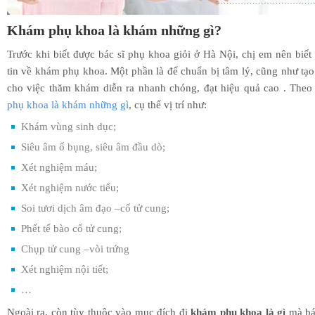
Khám phụ khoa là khám những gì?
Trước khi biết được bác sĩ phụ khoa giỏi ở Hà Nội, chị em nên biết
tin về khám phụ khoa. Một phần là để chuẩn bị tâm lý, cũng như tạo
cho việc thăm khám diễn ra nhanh chóng, đạt hiệu quả cao . Theo
phụ khoa là khám những gì
, cụ thể vị trí như:
Khám vùng sinh dục;
Siêu âm ổ bụng, siêu âm đầu dò;
Xét nghiệm máu;
Xét nghiệm nước tiểu;
Soi tươi dịch âm đạo –cổ tử cung;
Phết tế bào cổ tử cung;
Chụp tử cung –vòi trứng
Xét nghiệm nội tiết;
…
Ngoài ra, còn tùy thuộc vào mục đích đi
khám phụ khoa là gì
mà bá