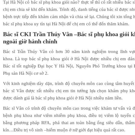
Tại Hà Nội có bác sĩ phụ khoa giỏi nào? thực tế thì có rất nhiều bác s
chị em chia sẻ khi đến khám. Trình độ, danh tiếng của bác sĩ được n
bệnh trực tiếp đến khám cảm nhận và chia sẻ lại. Chúng tôi xin tổng
bác sĩ phụ khoa uy tín tại Hà Nội để chị em có thể đến thăm khám.
Bác sĩ CKI Trần Thúy Vân –Bác sĩ phụ khoa giỏi 
ngoài giờ hành chính
Bác sĩ Trần Thúy Vân có hơn 30 năm kinh nghiệm trong lĩnh vự
khoa. Là top bác sĩ phụ khoa giỏi ở Hà Nội được nhiều chị em đán
Bác sĩ tốt nghiệp Đại học Y Hà Nội, Nguyên Phó Trưởng khoa tại 
Phụ sản Hà Nội cơ sở 2.
Với kinh nghiệm dày dặn, trình độ chuyên môn cao cùng tâm huyết
bác sĩ Vân được rất nhiều chị em tin tưởng lựa chọn khám phụ kh
được đánh giá là bác sĩ phụ khoa giỏi ở Hà Nội nhiều năm liền.
Bác sĩ Vân có trình độ chuyên môn cao trong việc khám tư vấn và đi
bệnh phụ khoa như viêm nhiễm phụ khoa, điều trị viêm lộ tuyến c
bằng phương pháp RFA, phá thai an toàn bằng ống siêu dẫn, thẩ
kín…Điều trị vô sinh –hiếm muộn ở nữ giới đạt hiệu quả rất cao.