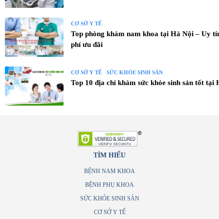
CƠ SỞ Y TẾ
Top phòng khám nam khoa tại Hà Nội – Uy tí
phí ưu đãi
CƠ SỞ Y TẾ
SỨC KHỎE SINH SẢN
Top 10 địa chỉ khám 
TÌM HIỂU
BỆNH NAM KHOA
BỆNH PHỤ KHOA
SỨC KHỎE SINH SẢN
CƠ SỞ Y TẾ