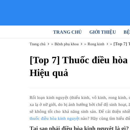
TRANG CHỦ
GIỚI THIỆU
BỆ
»
»
»
[Top 7] 
Trang chủ
Bệnh phụ khoa
Rong kinh
[Top 7] Thuốc điều hòa
Hiệu quả
Rối loạn kinh nguyệt (thiếu kinh, vô kinh, rong kinh
xa lạ ở nữ giới, do bị ảnh hưởng bởi chế độ sinh hoạt
sẽ không tốt cho khả năng sinh sản. Để cải thiện nh
thuốc điều hòa kinh nguyệt
nào? Hãy cùng tìm hiểu điề
Tại sao phải điều hòa kinh nguyệt là gì?