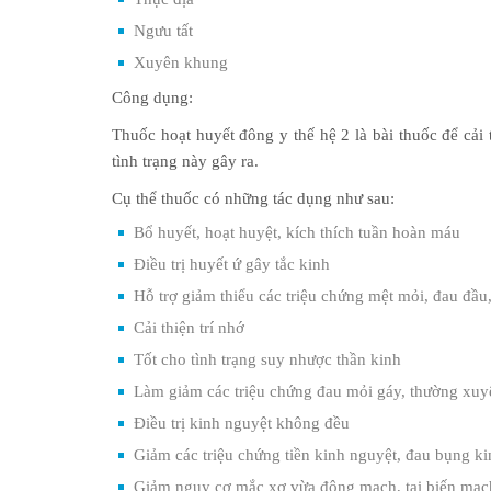
Ngưu tất
Xuyên khung
Công dụng:
Thuốc hoạt huyết đông y thế hệ 2 là bài thuốc để cải 
tình trạng này gây ra.
Cụ thể thuốc có những tác dụng như sau:
Bổ huyết, hoạt huyệt, kích thích tuần hoàn máu
Điều trị huyết ứ gây tắc kinh
Hỗ trợ giảm thiểu các triệu chứng mệt mỏi, đau đầ
Cải thiện trí nhớ
Tốt cho tình trạng suy nhược thần kinh
Làm giảm các triệu chứng đau mỏi gáy, thường xuyên
Điều trị kinh nguyệt không đều
Giảm các triệu chứng tiền kinh nguyệt, đau bụng ki
Giảm nguy cơ mắc xơ vừa động mạch, tai biến mạc