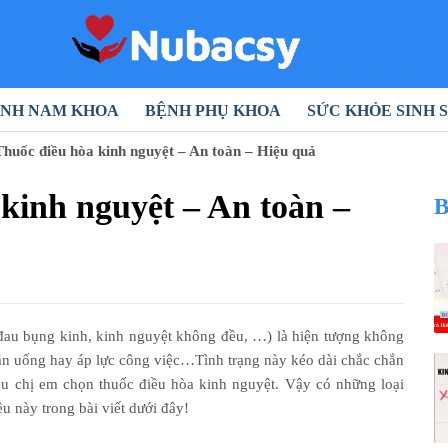
Nũ Bác sỹ
NH NAM KHOA
BỆNH PHỤ KHOA
SỨC KHỎE SINH 
Thuốc điều hòa kinh nguyệt – An toàn – Hiệu quả
 kinh nguyệt – An toàn –
B
, đau bụng kinh, kinh nguyệt không đều, …) là hiện tượng không
, ăn uống hay áp lực công việc…Tình trạng này kéo dài chắc chắn
iều chị em chọn thuốc điều hòa kinh nguyệt. Vậy có những loại
u này trong bài viết dưới đây!