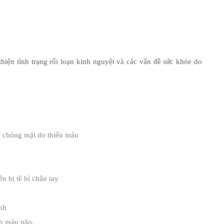
thiện tình trạng rối loạn kinh nguyệt và các vấn đề sức khỏe do
u, chóng mặt do thiếu máu
 bị tê bì chân tay
nh
h máu não.