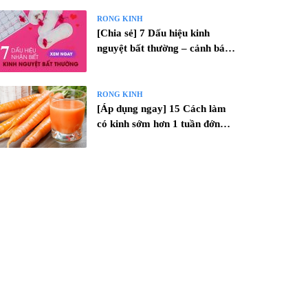
RONG KINH
[Chia sẻ] 7 Dấu hiệu kinh
nguyệt bất thường – cảnh báo
bệnh PK
RONG KINH
[Áp dụng ngay] 15 Cách làm
có kinh sớm hơn 1 tuần đớn
giản hiệu quả