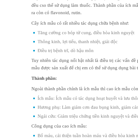
đều cso thể sử dụng làm thuốc. Thành phần của ích mẫu
ra còn có flavonoid, rutin.
Cây ích mẫu có rất nhiều tác dụng chữa bệnh như:
Tăng cường co bóp tử cung, điều hòa kinh nguyệt
Thông kinh, lợi tiểu, thanh nhiệt, giải độc
Điều trị bệnh trĩ, dò hậu môn
Tuy nhiên tác dụng nổi bật nhất là điều trị các vấn đề
mẫu được sản xuất để chị em có thể sử dụng dụng bài 
Thành phần:
Ngoài thành phần chính là ích mẫu thì cao ích mẫu còn
Ích mẫu: Ích mẫu có tác dụng hoạt huyết và lưu thô
Hương phụ: Làm giảm cơn đau bụng kinh, giảm cảm
Ngải cứu: Giảm triệu chứng tiền kinh nguyệt và điề
Công dụng của cao ích mẫu:
Bổ máu, cải thiện tuần hoàn máu và điều hòa kinh 