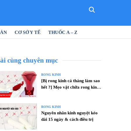
SẢN
CƠ SỞ Y TẾ
THUỐC A – Z
ài cùng chuyên mục
RONG KINH
[Bị rong kinh cả tháng làm sao
hết ?] Mẹo vặt chữa rong kinh
hiệu quả
RONG KINH
Nguyên nhân kinh nguyệt kéo
dài 15 ngày & cách điều trị