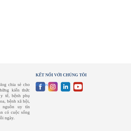
KẾT NỐI VỚI CHÚNG TÔI
log chia sẻ cho
Homecare
hững kiến thức
 y tế, bệnh phụ
oa, bệnh xã hội,
g nguồn uy tín
ạn có cuộc sống
i ngày.