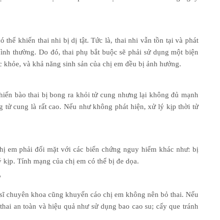
hể khiến thai nhi bị dị tật. Tức là, thai nhi vẫn tồn tại và phát
ình thường. Do đó, thai phụ bắt buộc sẽ phải sử dụng một biện
c khỏe, và khả năng sinh sản của chị em đều bị ảnh hưởng.
hiến bào thai bị bong ra khỏi tử cung nhưng lại không đủ mạnh
g tử cung là rất cao. Nếu như không phát hiện, xử lý kịp thời tử
hị em phải đối mặt với các biến chứng nguy hiểm khác như: bị
 kịp. Tính mạng của chị em có thể bị đe dọa.
?
 sĩ chuyên khoa cũng khuyến cáo chị em không nên bỏ thai. Nếu
hai an toàn và hiệu quả như sử dụng bao cao su; cấy que tránh