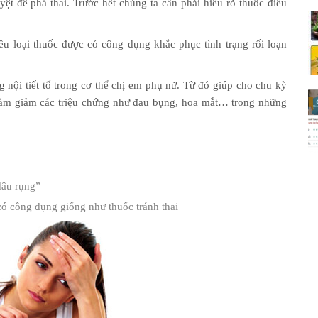
ệt để phá thai. Trước hết chúng ta cần phải hiểu rõ thuốc điều
ều loại thuốc được có công dụng khắc phục tình trạng rối loạn
 nội tiết tố trong cơ thể chị em phụ nữ. Từ đó giúp cho chu kỳ
 làm giảm các triệu chứng như đau bụng, hoa mắt… trong những
dâu rụng”
 có công dụng giống như thuốc tránh thai