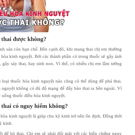
 thai được không?
inh sản còn hạn chế. Bên cạnh đó, khi mang thai chị em thường
hòa kinh nguyệt. Bởi các thành phần có trong thuốc sẽ gây ảnh
ật, gây sảy thai, hay sinh non. Vì thế, có nhiều chị em lầm tưởng
i loại thuốc hòa kinh nguyệt nào cũng có thể dùng để phá thai.
h nguyệt không có đủ độ mạng để đẩy bào thai ra bên ngoài. Vì
ợc uống thuốc điều hòa kinh nguyệt.
 thai có nguy hiểm không?
hòa kinh nguyệt là giúp chu kỳ kinh trở nên ổn định. Đồng thời
ỳ kinh.
t để bỏ thai. Chị em sẽ phải đối mặt với các biến chứng nguy