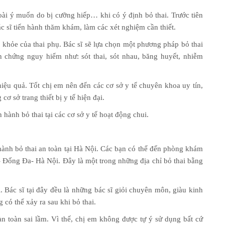
goài ý muốn do bị cưỡng hiếp… khi có ý định bỏ thai. Trước tiên
c sĩ tiến hành thăm khám, làm các xét nghiệm cần thiết.
sức khỏe của thai phụ. Bác sĩ sẽ lựa chọn một phương pháp bỏ thai
n chứng nguy hiểm như: sót thai, sót nhau, băng huyết, nhiễm
 hiệu quả. Tốt chị em nên đến các cơ sở y tế chuyên khoa uy tín,
ơ sở trang thiết bị y tế hiện đại.
 hành bỏ thai tại các cơ sở y tế hoạt động chui.
ành bỏ thai an toàn tại Hà Nội. Các bạn có thể đến phòng khám
Đống Đa- Hà Nội. Đây là một trong những địa chỉ bỏ thai bằng
 Bác sĩ tại đây đều là những bác sĩ giỏi chuyên môn, giàu kinh
có thể xảy ra sau khi bỏ thai.
n toàn sai lầm. Vì thế, chị em không được tự ý sử dụng bất cứ