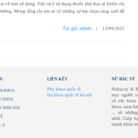
ai về nhà sử dụng. Việc tự ý sử dụng thuốc phá thai sẽ khiến chị
lường. Mong rằng chị em sẽ có những sự lựa chọn sáng suốt để
Tác giả: admin
| 13/09/2021
ỂU
LIÊN KẾT
NỮ BÁC SỸ
Phụ khoa quốc tế
Nubacsy là B
M KHOA
Đa khoa quốc tế hà nội
mọi người n
Ụ KHOA
về sức khỏe
khoa, nam kh
E SINH SẢN
... từ nhữn
TẾ
nhất. Giúp b
mạnh khỏe mỗ
– Z