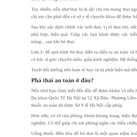
Tuy nhiên, nếu như thai bị dị tật, chị em mang thai n
chị em cần phải đến cơ sở y tế chuyên khoa để được bá
Sau khi xác định chính xác tuổi thai, vị trí thai nhi, 
phù hợp, hiệu quả. Giúp các bạn tránh được các biế
trùng…sau khi bỏ thai.
Lưu ý: để quá trình bỏ thai diễn ra diễn ra an toàn và
có bác sĩ giỏi chuyên môn, giàu kinh nghiệm. Hệ thống c
Tuyệt đối không nên ham rẻ hay sợ bị phát hiện mà tiến
Phá thai an toàn ở đâu?
Nếu như bạn chưa biết đến đâu để thăm khám và tiến h
Đa khoa Quốc Tế Hà Nội tại 52 Xã Đàn- Phương Liên- 
thuốc an toàn đã được Sở Y tế Hà Nội cấp phép.
Hơn nữa, cơ sở của phòng khám khang trang, hiện đại.
nghiệm. Có thể giúp chị em phòng ngừa các biến chứng 
Uống thuốc điều hòa để bỏ thai là một quan niệm hoà