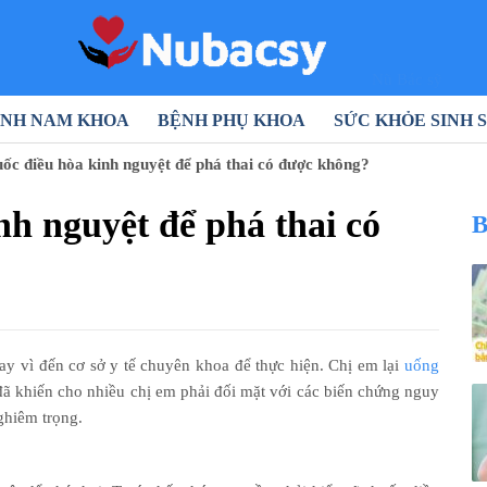
Nũ Bác sỹ
NH NAM KHOA
BỆNH PHỤ KHOA
SỨC KHỎE SINH 
ốc điều hòa kinh nguyệt để phá thai có được không?
nh nguyệt để phá thai có
B
hay vì đến cơ sở y tế chuyên khoa để thực hiện. Chị em lại
uống
đã khiến cho nhiều chị em phải đối mặt với các biến chứng nguy
ghiêm trọng.