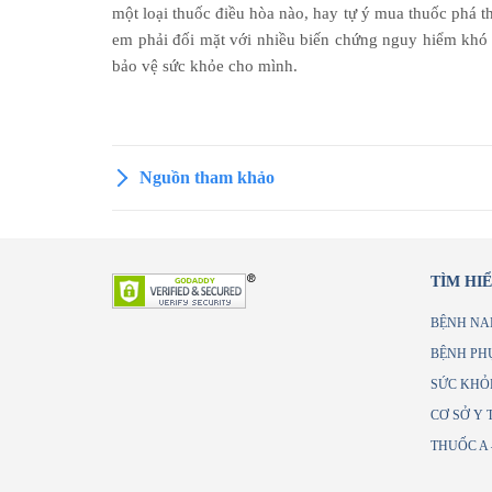
một loại thuốc điều hòa nào, hay tự ý mua thuốc phá th
em phải đối mặt với nhiều biến chứng nguy hiểm khó 
bảo vệ sức khỏe cho mình.
Nguồn tham khảo
TÌM HI
BỆNH NA
BỆNH PH
SỨC KHỎ
CƠ SỞ Y 
THUỐC A 