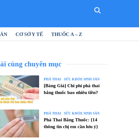
SẢN
CƠ SỞ Y TẾ
THUỐC A – Z
ài cùng chuyên mục
PHÁ THAI
SỨC KHỎE SINH SẢN
[Bảng Giá] Chi phí phá thai
bằng thuốc bao nhiêu tiền?
PHÁ THAI
SỨC KHỎE SINH SẢN
Phá Thai Bằng Thuốc: {14
thông tin chị em cần lưu ý}