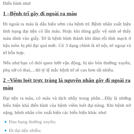
Điển hình như:
1 –Bệnh trĩ gây đi ngoài ra máu
Đi ngoài ra máu là dấu hiệu sớm của bệnh trĩ. Bệnh nhân xuất hiện
tình trạng đại tiện có lẫn máu. Hoặc khi dùng giấy vệ sinh sẽ thấy
máu dính vào giấy. Trĩ là bệnh hình thành khi đám rối tĩnh mạch ở
hậu môn bị phì đại quá mức. Có 3 dạng chính là trĩ nội, trĩ ngoại và
trĩ hỗn hợp.
Nếu như bạn có thói quen lười vận động, bị táo bón thường xuyên,
phụ nữ có thai,…thì tỷ lệ mắc bệnh trĩ sẽ cao hơn rất nhiều.
2 –Viêm loét trực tràng là nguyên nhân gây đi ngoài ra
máu
Đại tiện ra máu, có máu và dịch nhầy trong phân…Đây là những
biểu hiện khá điển hình của bệnh viêm loét đại tràng. Khi bệnh trở
nặng, bệnh nhân còn xuất hiện các biểu hiện khác như:
Đau bụng thường xuyên;
Đi đại tiện nhiều;