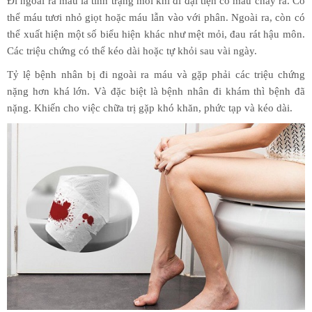
Đi ngoài ra máu là tình trạng mỗi khi đi đại tiện có máu chảy ra. Có
thể máu tươi nhỏ giọt hoặc máu lẫn vào với phân. Ngoài ra, còn có
thể xuất hiện một số biểu hiện khác như mệt mỏi, đau rát hậu môn.
Các triệu chứng có thể kéo dài hoặc tự khỏi sau vài ngày.
Tỷ lệ bệnh nhân bị đi ngoài ra máu và gặp phải các triệu chứng
nặng hơn khá lớn. Và đặc biệt là bệnh nhân đi khám thì bệnh đã
nặng. Khiến cho việc chữa trị gặp khó khăn, phức tạp và kéo dài.