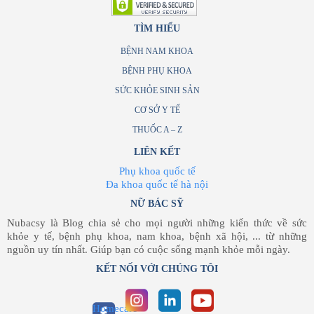
TÌM HIỂU
BỆNH NAM KHOA
BỆNH PHỤ KHOA
SỨC KHỎE SINH SẢN
CƠ SỞ Y TẾ
THUỐC A – Z
LIÊN KẾT
Phụ khoa quốc tế
Đa khoa quốc tế hà nội
NỮ BÁC SỸ
Nubacsy là Blog chia sẻ cho mọi người những kiến thức về sức
khỏe y tế, bệnh phụ khoa, nam khoa, bệnh xã hội, ... từ những
nguồn uy tín nhất. Giúp bạn có cuộc sống mạnh khỏe mỗi ngày.
KẾT NỐI VỚI CHÚNG TÔI
Homecare