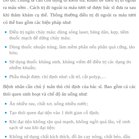
ra máu sớm . Cách trị đi ngoài ra máu tươi sẽ được bác sĩ đưa ra sau
khi thăm khám cụ thể. Thông thường điều trị đi ngoài ra máu tươi
có thể bao gồm các biện pháp như:
Điều trị ngăn chảy máu: dùng sóng laser, băng dán, kẹp, tiêm
thuốc mạch để dừng chảy máu;
Dùng thuốc nhuận tràng, làm mềm phân nếu phân quá cứng, táo
bón;
Sử dụng thuốc kháng sinh, kháng viêm để điều trị các dạng do
nhiễm khuẩn;
Phẫu thuật được chỉ định như: cắt trĩ, cắt polyp,…
Bệnh nhân cần chú ý tuân thủ chỉ định của bác sĩ. Bao gồm cả các
thói quen sinh hoạt và chế độ ăn uống như:
Ăn nhiều rau, chất xơ, uống nhiều nước;
Tạo thói quen đại tiện vào 1 thời gian cố định;
Khi đại tiện không rặn quá mạnh, không ngồi quá lâu, vệ sinh
sạch sẽ sau khi đại tiện;
Không sử dụng chất kích thích, đồ ăn cay nóng, chất béo, dầu