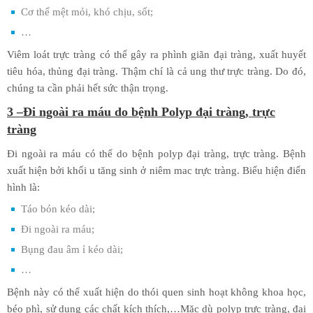
Cơ thể mệt mỏi, khó chịu, sốt;
…
Viêm loát trực tràng có thể gây ra phình giãn đại tràng, xuất huyết
tiêu hóa, thủng đại tràng. Thậm chí là cả ung thư trực tràng. Do đó,
chúng ta cần phải hết sức thận trọng.
3 –Đi ngoài ra máu do bệnh Polyp đại tràng, trực
tràng
Đi ngoài ra máu có thể do bệnh polyp đại tràng, trực tràng. Bệnh
xuất hiện bởi khối u tăng sinh ở niêm mac trực tràng. Biểu hiện điển
hình là:
Táo bón kéo dài;
Đi ngoài ra máu;
Bụng đau âm ỉ kéo dài;
…
Bệnh này có thể xuất hiện do thói quen sinh hoạt không khoa học,
béo phì, sử dụng các chất kích thích,…Mặc dù polyp trực tràng, đại