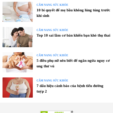
CẨM NANG SỨC KHỎE
10 bí quyết để mẹ bầu không lúng túng trước
khi sinh
CẨM NANG SỨC KHỎE
Top 10 sai lầm cơ bản khiến bạn khó thụ thai
CẨM NANG SỨC KHỎE
5 điều phụ nữ nên biết để ngăn ngừa nguy cơ
ung thư vú
CẨM NANG SỨC KHỎE
7 dấu hiệu cảnh báo của bệnh tiểu đường
tuýp 2