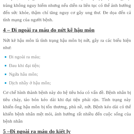
tràng không nguy hiểm nhưng nếu diễn ra liên tục có thể ảnh hưởng
đến sức khỏe, thậm chí tăng nguy cơ gây ung thư. Đe dọa đến cả
tính mạng của người bệnh.
4 – Đi ngoài ra máu do nứt kẽ hậu môn
Nứt kẽ hậu môn là tình trạng hậu môn bị nứt, gây ra các biểu hiện
như:
Đi ngoài ra máu;
Đau khi đại tiện;
Ngứa hâu môn;
Dịch nhầy ở hậu môn;
Cơ chế hình thành bệnh này do hệ tiêu hóa có vấn đề. Bệnh nhân bị
tiêu chảy, táo bón kéo dài khi đại tiện phải rặn. Tình trạng này
khiến ống hậu môn bị tổn thương, phù nề, nứt. Bệnh kéo dài có thể
khiến bệnh nhân mệt mỏi, ảnh hưởng rất nhiều đến cuộc sống của
bệnh nhân
5 –Đi ngoài ra máu do kiết lỵ