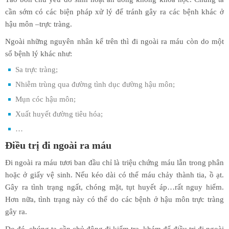
cần sớm có các biện pháp xử lý để tránh gây ra các bệnh khác ở
hậu môn –trực tràng.
Ngoài những nguyên nhân kể trên thì đi ngoài ra máu còn do một
số bệnh lý khác như:
Sa trực tràng;
Nhiễm trùng qua đường tình dục đường hậu môn;
Mụn cóc hậu môn;
Xuất huyết đường tiêu hóa;
…
Điều trị đi ngoài ra máu
Đi ngoài ra máu tươi ban đầu chỉ là triệu chứng máu lẫn trong phân
hoặc ở giấy vệ sinh. Nếu kéo dài có thể máu chảy thành tia, ồ ạt.
Gây ra tình trạng ngất, chóng mặt, tụt huyết áp…rất nguy hiểm.
Hơn nữa, tình trạng này có thể do các bệnh ở hậu môn trực tràng
gây ra.
Do đó, chúng ta cần chủ động đi kiểm tra, khám để điều trị đi ngoài