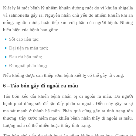
Kiết lỵ là một bệnh lý nhiễm khuẩn đường ruột do vi khuẩn shigella
và salmonella gây ra. Nguyên nhân chủ yếu do nhiễm khuẩn khi ăn
uống, nguồn nước, hoặc tiếp xúc với phân của người bệnh. Nhưng
biểu hiện của bệnh bao gồm:
Sốt cao liên tục;
Đại tiện ra máu tươi;
Đau rát hậu môn;
Đi ngoài phân lỏng;
Nếu không được can thiệp sớm bệnh kiết lỵ có thể gây tử vong.
6 –Táo bón gây đi ngoài ra máu
Táo bón kéo dài khiến bệnh nhân bị đi ngoài ra máu. Do người
bệnh phải dùng sức để rặn đẩy phân ra ngoài. Điều này gây ra sự
ma sát mạnh ở thành hậ môn. Phân quá cứng gây ra tình trạng tổn
thương, trầy xước niêm mạc khiến bệnh nhân thấy đi ngoài ra máu.
Lượng máu có thể nhiều hoặc ít tùy tình trạng.
Táo bón chủ yếu do sinh hoạt ăn uống không khoa học. Chúng ta