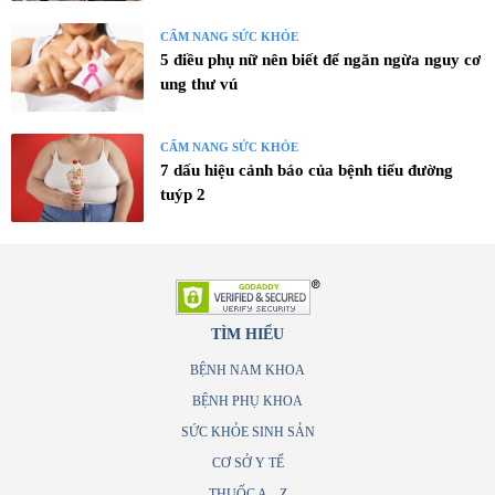
CẨM NANG SỨC KHỎE
5 điều phụ nữ nên biết để ngăn ngừa nguy cơ
ung thư vú
CẨM NANG SỨC KHỎE
7 dấu hiệu cảnh báo của bệnh tiểu đường
tuýp 2
TÌM HIỂU
BỆNH NAM KHOA
BỆNH PHỤ KHOA
SỨC KHỎE SINH SẢN
CƠ SỞ Y TẾ
THUỐC A – Z