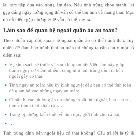
lại trực tiếp đưa vào trong âm đạo. Nếu tinh trùng khỏe mạnh, lại
gặp đúng ngày trứng rụng thì vẫn có thể thụ tinh và mang thai. Mặc
dù rất hiếm gặp nhưng tỷ lệ vẫn có thể xảy ra.
Làm sao để quan hệ ngoài quần áo an toàn?
Theo nhiều cặp đôi, quan hệ ngoài quần áo có thể tránh thai. Tuy
nhiên để đảm bảo tránh thai an toàn thì chúng ta cần chú ý một số
điểm sau:
Vệ sinh sạch sẽ trước và sau khi quan hệ: Việc làm này giúp
tránh nguy cơ viêm nhiễm, cũng như tinh trùng dính ra bên
ngoài gây có thai;
Tính ngày an toàn: nếu kỳ kinh nguyệt đều bạn có thể tính toán
để quan hệ vào những ngày an toàn;
Chuẩn bị các phương án dự phòng: xuất tinh ngoài, bao cao su,
thuốc tránh thai khẩn cấp…;
Trang bị những kiến thức về tinh dục, giới tính cho cả hai;
…
Tinh trùng dính bên ngoài liệu có thai không? Câu trả lời là tỷ lệ