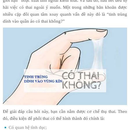
giới hạn” hoặc xuất tinh ngoài kiểm soát. Và sau đó, hầu hết đều sợ
hãi việc có thai ngoài ý muốn. Một trong những băn khoăn được
nhiều cặp đôi quan tâm xoay quanh vấn đề này đó là “tinh trùng
dính vào quần áo có thai không?”
Để giải đáp câu hỏi này, bạn cần nắm được cơ chế thụ thai. Theo
đó, điều kiện để phôi thai có thể hình thành đó chính là:
Có quan hệ tình dục;