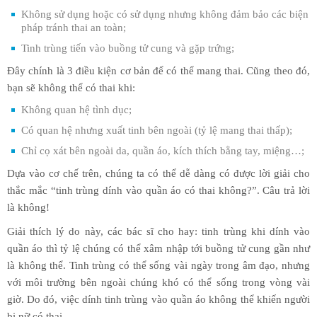
Không sử dụng hoặc có sử dụng nhưng không đảm bảo các biện
pháp tránh thai an toàn;
Tinh trùng tiến vào buồng tử cung và gặp trứng;
Đây chính là 3 điều kiện cơ bản để có thể mang thai. Cũng theo đó,
bạn sẽ không thể có thai khi:
Không quan hệ tình dục;
Có quan hệ nhưng xuất tinh bên ngoài (tỷ lệ mang thai thấp);
Chỉ cọ xát bên ngoài da, quần áo, kích thích bằng tay, miệng…;
Dựa vào cơ chế trên, chúng ta có thể dễ dàng có được lời giải cho
thắc mắc “tinh trùng dính vào quần áo có thai không?”. Câu trả lời
là không!
Giải thích lý do này, các bác sĩ cho hay: tinh trùng khi dính vào
quần áo thì tỷ lệ chúng có thể xâm nhập tới buồng tử cung gần như
là không thể. Tinh trùng có thể sống vài ngày trong âm đạo, nhưng
với môi trường bên ngoài chúng khó có thể sống trong vòng vài
giờ. Do đó, việc dính tinh trùng vào quần áo không thể khiến người
bị nữ có thai.