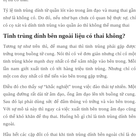
Tỷ lệ tinh trùng dính từ quần lót vào trong âm đạo và mang thai gần
như là không có. Do đó, nếu như bạn chưa có quan hệ thực sự, chỉ
có cọ xát và dính tinh trùng vào quần áo thì không thể mang thai
Tinh trùng dính bên ngoài liệu có thai không?
Tương tự như trên thì, để mang thai thì tinh trùng phải gặp được
trứng trong buồng tử cung. Nói thì có vẻ đơn giản nhưng chỉ có một
tinh trùng khỏe mạnh duy nhất có thể xâm nhập vào bên trong. Mỗi
lần nam giới xuất tinh có tới hàng triệu tinh trùng. Nhưng chỉ có
một con duy nhất có thể tiến vào bên trong gặp trứng.
Điều đó cho thấy sự “khắc nghiệt” trong việc đào thải tự nhiên. Một
quãng đường rất dài từ âm đạo, ống âm đạo lên tới buồng tử cung.
Sau đó lại phải dùng sức để đâm thủng vỏ trứng và vào bên trong.
Với sự mô tả này thì ngay cả việc xuất tinh bên trong âm đạo cũng
có thể khó khăn để thụ thai. Huống hồ gì chỉ là tinh trùng dính bên
ngoài.
Hầu hết các cặp đôi có thai khi tinh trùng dính bên ngoài chỉ là do