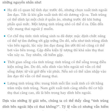
những nguyên nhân như:
Họ đã có quan hệ tình dục trước đó, nhưng chọn xuất tinh ngoài
âm đạo. Tức là khi gần xuất tinh thì rút dương vật ra. Tinh trùng
có thể dính lại một chút ở quần áo, nhưng trước đó khi hưng
phấn quá mức. Một lượng tinh trùng nhỏ có thể rỉ ra. Dẫn đến
việc mang thai ngoài ý muốn.
Cơ chế thụ tinh: tinh trùng sinh ra đã được mặc định chức năng
có thể tự tìm đường tới gặp trứng Do đó, nếu như tinh trùng dính
vào bên ngoài, lúc này âm đạo đang ẩm ướt thì nó cũng có thể
bơi vào bên trong. Gặp điều kiện lý tượng thì khả năn thụ thai
vẫn xảy ra. Tuy nhiên, rất hiếm gặp.
Thời gian sống của tinh trùng: tinh trùng có thể sống trong điều
kiện nóng ẩm. Do đó, nếu dính vào bên ngoài nó vẫn có thể
sống được từ vài giờ đến vài phút. Nếu nó có thể xâm nhập vào
âm đạo thì vẫn có thể mang thai.
Lượng tinh trùng lớn: trung bình mỗi lần xuất tinh có tới hằng
trăm triệu tinh trùng. Nam giới xuất tinh càng nhiều thì cơ hội
thụ thai càng cao, dù là bên trong hay dính bên ngoài.
Dựa vào những lý giải trên, chúng ta có thể thấy rằng “tinh trùng
dính bên ngoài liệu có thai không?”. Tỷ lệ vẫn có nhưng vẫn hiếm