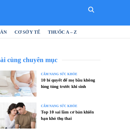
SẢN
CƠ SỞ Y TẾ
THUỐC A – Z
ài cùng chuyên mục
CẨM NANG SỨC KHỎE
10 bí quyết để mẹ bầu không
lúng túng trước khi sinh
CẨM NANG SỨC KHỎE
Top 10 sai lầm cơ bản khiến
bạn khó thụ thai