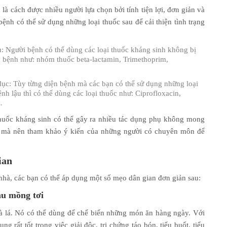
 là cách được nhiều người lựa chọn bởi tính tiện lợi, đơn giản và
nh có thể sử dụng những loại thuốc sau để cải thiện tình trạng
u: Người bệnh có thể dùng các loại thuốc kháng sinh không bị
 bệnh như: nhóm thuốc beta-lactamin, Trimethoprim,
dục: Tùy từng diện bệnh mà các bạn có thể sử dụng những loại
nh lậu thì có thể dùng các loại thuốc như: Ciprofloxacin,
…
thuốc kháng sinh có thể gây ra nhiều tác dụng phụ không mong
c mà nên tham khảo ý kiến của những người có chuyên môn để
ian
i nhà, các bạn có thể áp dụng một số mẹo dân gian đơn giản sau:
au mồng tơi
và lá. Nó có thể dùng để chế biến những món ăn hàng ngày. Với
ng rất tốt trong việc giải độc, trị chứng táo bón, tiểu buốt, tiểu