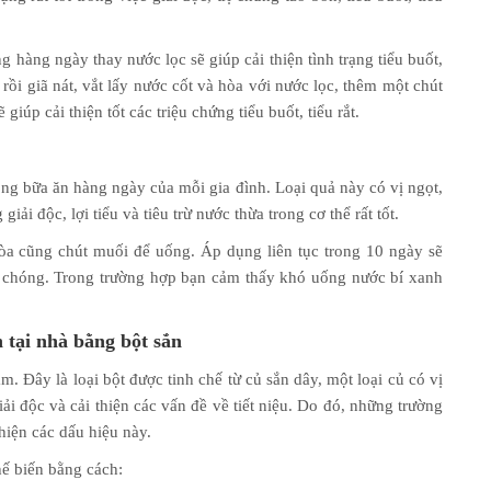
 hàng ngày thay nước lọc sẽ giúp cải thiện tình trạng tiểu buốt,
 rồi giã nát, vắt lấy nước cốt và hòa với nước lọc, thêm một chút
úp cải thiện tốt các triệu chứng tiểu buốt, tiểu rắt.
ng bữa ăn hàng ngày của mỗi gia đình. Loại quả này có vị ngọt,
ải độc, lợi tiểu và tiêu trừ nước thừa trong cơ thể rất tốt.
hòa cũng chút muối để uống. Áp dụng liên tục trong 10 ngày sẽ
anh chóng. Trong trường hợp bạn cảm thấy khó uống nước bí xanh
n tại nhà bằng bột sắn
. Đây là loại bột được tinh chế từ củ sắn dây, một loại củ có vị
ải độc và cải thiện các vấn đề về tiết niệu. Do đó, những trường
thiện các dấu hiệu này.
hế biến bằng cách: