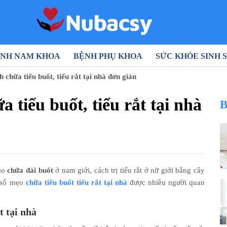
Nũ Bác sỹ
NH NAM KHOA
BỆNH PHỤ KHOA
SỨC KHỎE SINH 
 chữa tiểu buốt, tiểu rắt tại nhà đơn giản
 tiểu buốt, tiểu rắt tại nhà
B
nào
chữa đái buốt
ở nam giới, cách trị tiểu rắt ở nữ giới bằng cây
t số mẹo
chữa tiểu buốt tiểu rắt tại nhà
được nhiều người quan
t tại nhà