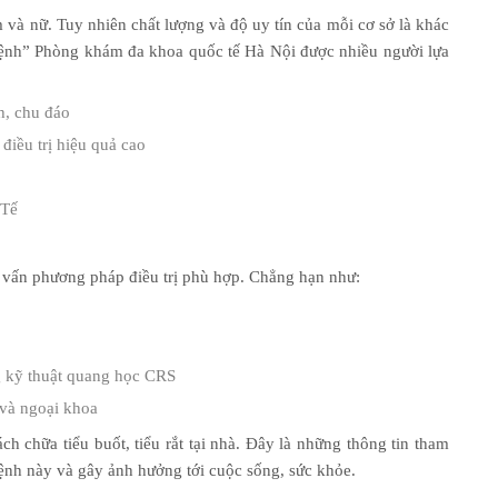
am và nữ. Tuy nhiên chất lượng và độ uy tín của mỗi cơ sở là khác
bệnh” Phòng khám đa khoa quốc tế Hà Nội được nhiều người lựa
h, chu đáo
ả điều trị hiệu quả cao
 Tế
ư vấn phương pháp điều trị phù hợp. Chẳng hạn như:
ng kỹ thuật quang học CRS
 và ngoại khoa
h chữa tiểu buốt, tiểu rắt tại nhà. Đây là những thông tin tham
ệnh này và gây ảnh hưởng tới cuộc sống, sức khỏe.