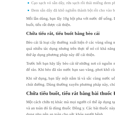
Cạo sạch vỏ sắn dây, rửa sạch rồi thái miếng đem p
Đem sắn dây đã khô nghiền thành bột rồi cho vào b
Mỗi lần dùng, bạn lây 10g bột pha với nước để uống. Dù
buốt, tiểu rắt được cải thiện.
Chữa tiểu rắt, tiểu buốt bằng bèo cái
Bèo cái là loại cây thường xuất hiện ở các vùng sông 
quá nhiều tác dụng nhưng trên thực tế nó có khả năng lợ
thử áp dụng phương pháp này để cải thiện.
Trước hết bạn hãy lấy bèo cái từ những nơi có nguồn n
để ráo. Khi bèo đã ráo nước bạn sao vàng, phơi khô cùn
Khi sử dụng, bạn lấy một nắm lá và sắc cùng nước u
chút đường. Dùng thường xuyên phương pháp này, chứng
Chữa tiểu buốt, tiểu rắt bằng bài thuốc
Một cách chữa trị khác mà mọi người có thể áp dụng tại
và an toàn đó là dùng thuốc Đông y. Các bài thuốc này 
dụng phụ nên an toàn cho sức khỏe người bệnh.