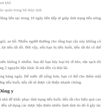
hơi khô
ảo quản trong hũ thủy tinh
ng liên tục trong 10 ngày liên tiếp sẽ giúp tình trạng tiểu nóng
ngòi, ao hồ. Nhiều người thường cho rằng loại cây này không có
i tiểu rất tốt. Bởi vậy, nếu bạn bị tiểu buốt, tiểu rắt thì có thể
ước không ô nhiễm. Sau đó bạn hãy loại bỏ rễ bèo, rửa sạch rồi
g 2 nguyên liệu khác là mã dền và thài lài.
ống hàng ngày. Để nước dễ uống hơn, bạn có thể cho thêm một
 tiểu buốt, tiểu rắt sẽ được cải thiện nhanh chóng.
 Đông y
 nhà để khắc phục tình trạng tiểu buốt, tiểu rắt cho hiệu quả cao
đều sử dụng các dược liệu thiên nhiên lành tính do đó ít gây tác