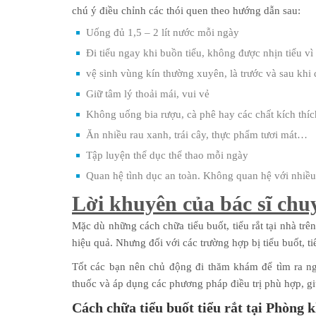
chú ý điều chỉnh các thói quen theo hướng dẫn sau:
Uống đủ 1,5 – 2 lít nước mỗi ngày
Đi tiểu ngay khi buồn tiểu, không được nhịn tiểu vì
vệ sinh vùng kín thường xuyên, là trước và sau khi 
Giữ tâm lý thoải mái, vui vẻ
Không uống bia rượu, cà phê hay các chất kích thíc
Ăn nhiều rau xanh, trái cây, thực phẩm tươi mát…
Tập luyện thể dục thể thao mỗi ngày
Quan hệ tình dục an toàn. Không quan hệ với nhiều
Lời khuyên của bác sĩ chu
Mặc dù những cách chữa tiểu buốt, tiểu rắt tại nhà tr
hiệu quả. Nhưng đối với các trường hợp bị tiểu buốt, ti
Tốt các bạn nên chủ động đi thăm khám để tìm ra n
thuốc và áp dụng các phương pháp điều trị phù hợp, giúp 
Cách chữa tiểu buốt tiểu rắt tại Phòng