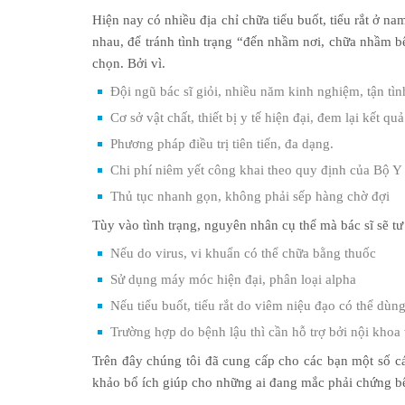
Hiện nay có nhiều địa chỉ chữa tiểu buốt, tiểu rắt ở n
nhau, để tránh tình trạng “đến nhầm nơi, chữa nhầm 
chọn. Bởi vì.
Đội ngũ bác sĩ giỏi, nhiều năm kinh nghiệm, tận tìn
Cơ sở vật chất, thiết bị y tế hiện đại, đem lại kết qu
Phương pháp điều trị tiên tiến, đa dạng.
Chi phí niêm yết công khai theo quy định của Bộ Y
Thủ tục nhanh gọn, không phải sếp hàng chờ đợi
Tùy vào tình trạng, nguyên nhân cụ thể mà bác sĩ sẽ t
Nếu do virus, vi khuẩn có thể chữa bằng thuốc
Sử dụng máy móc hiện đại, phân loại alpha
Nếu tiểu buốt, tiểu rắt do viêm niệu đạo có thể dù
Trường hợp do bệnh lậu thì cần hỗ trợ bởi nội khoa
Trên đây chúng tôi đã cung cấp cho các bạn một số các
khảo bổ ích giúp cho những ai đang mắc phải chứng b