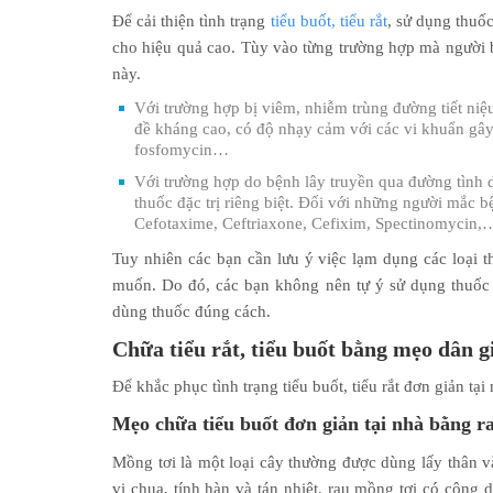
Để cải thiện tình trạng
tiểu buốt, tiểu rắt
, sử dụng thuốc
cho hiệu quả cao. Tùy vào từng trường hợp mà người bệ
này.
Với trường hợp bị viêm, nhiễm trùng đường tiết niệ
đề kháng cao, có độ nhạy cảm với các vi khuẩn gây
fosfomycin…
Với trường hợp do bệnh lây truyền qua đường tình 
thuốc đặc trị riêng biệt. Đối với những người mắc bệ
Cefotaxime, Ceftriaxone, Cefixim, Spectinomycin,
Tuy nhiên các bạn cần lưu ý việc lạm dụng các loại 
muốn. Do đó, các bạn không nên tự ý sử dụng thuố
dùng thuốc đúng cách.
Chữa tiểu rắt, tiểu buốt bằng mẹo dân g
Để khắc phục tình trạng tiểu buốt, tiểu rắt đơn giản tạ
Mẹo chữa tiểu buốt đơn giản tại nhà bằng r
Mồng tơi là một loại cây thường được dùng lấy thân 
vị chua, tính hàn và tán nhiệt, rau mồng tơi có công dụ