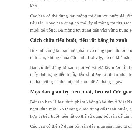
khó…
Các bạn có thể dùng rau mồng tơi đun với nước để uống
tiểu rắt. Hoặc bạn cũng có thể lấy lá mồng tơi rửa sạch
muối để uống. Bã mồng tơi dùng đắp vào vùng bụng sẽ gi
Cách chữa tiểu buốt, tiểu rắt bằng bí xanh
Bí xanh cũng là loại thực phẩm vô cùng quen thuộc tro
tính hàn, không chứa độc tính. Bởi vây, nó có khả năng gi
Bạn có thể dùng bí xanh gọt vỏ và giã lấy nước rồi 
thấy tình trạng tiểu buốt, tiểu rắt được cải thiện nh
thì bạn cũng có thể luộc bí xanh để ăn hàng ngày.
Mẹo dân gian trị tiểu buốt, tiểu rắt đơn giả
Bột sắn hẳn là loại thực phẩm không khó tìm ở Việt Nam
ngọt, tính mát. Nó thường được dùng để thanh nhiệt, gi
hợp bị tiểu buốt, tiểu rắt có thể sử dụng bột sắn để cải 
Các bạn có thể sử dụng bột sắn dây mua sẵn hoặc tự c