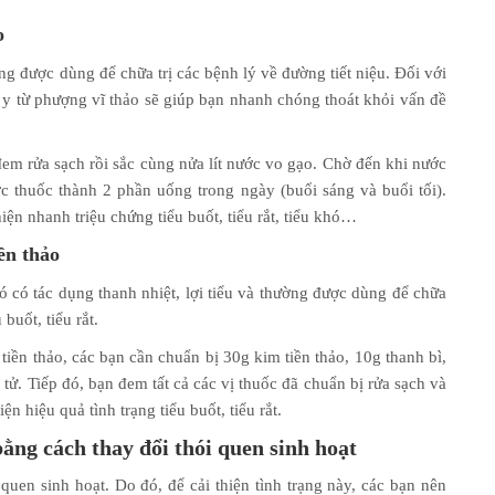
o
ng được dùng để chữa trị các bệnh lý về đường tiết niệu. Đối với
ng y từ phượng vĩ thảo sẽ giúp bạn nhanh chóng thoát khỏi vấn đề
đem rửa sạch rồi sắc cùng nửa lít nước vo gạo. Chờ đến khi nước
c thuốc thành 2 phần uống trong ngày (buổi sáng và buổi tối).
iện nhanh triệu chứng tiểu buốt, tiểu rắt, tiểu khó…
iền thảo
nó có tác dụng thanh nhiệt, lợi tiểu và thường được dùng để chữa
buốt, tiểu rắt.
 tiền thảo, các bạn cần chuẩn bị 30g kim tiền thảo, 10g thanh bì,
tử. Tiếp đó, bạn đem tất cả các vị thuốc đã chuẩn bị rửa sạch và
n hiệu quả tình trạng tiểu buốt, tiểu rắt.
bằng cách thay đổi thói quen sinh hoạt
i quen sinh hoạt. Do đó, để cải thiện tình trạng này, các bạn nên